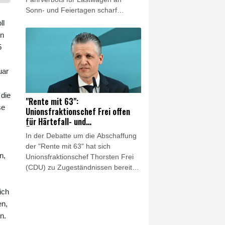
Sonn- und Feiertagen scharf
kritisiert. Es sei keine Lösung,
ll
wegen des Niedrigwassers in
hn
Flüssen "den Schiffstransport jetzt
5
durch hunderte oder tausende Lkw-
Fahrten zu ersetzen", sagte der
uar
Verbandsvorsitzende Olaf Bandt der
"Rheinischen Post"
(Samstagsausgabe). Dies werde
 die
"Rente mit 63":
"Menschen und Klima" belasten.
se
Unionsfraktionschef Frei offen
für Härtefall- und
Übergangslösungen
In der Debatte um die Abschaffung
der "Rente mit 63" hat sich
n,
Unionsfraktionschef Thorsten Frei
(CDU) zu Zugeständnissen bereit
gezeigt. "Eine Härtefallregelung bei
der Abschaffung der 'Rente mit 63'
ich
ist in jedem Fall angezeigt, und
en,
auch über eine Übergangsregelung
n.
wird man reden", sagte Frei den