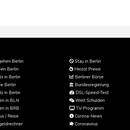
ehen Berlin
Stau in Berlin
en Berlin
Heizöl Preise
s in Berlin
Berliner Börse
e Berlin
Bundesregierung
s in Berlin
DSL-Speed-Test
n in BLN
Welt Schulden
n in BRB
TV-Programm
us / Reise
Corona-News
eldrechner
Coronavirus