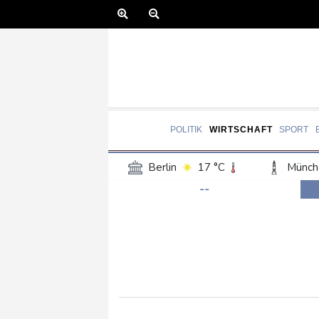
POLITIK
WIRTSCHAFT
SPORT
Berlin
17 °C
Münch
--
Frankfurt am Main
19 °C
Hannover
18 °C
Kö
Rostock
19 °C
Stut
Salzburg
22 °C
Ba