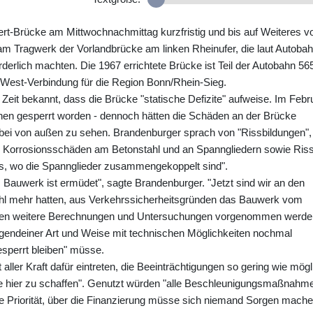
rt-Brücke am Mittwochnachmittag kurzfristig und bis auf Weiteres vo
 am Tragwerk der Vorlandbrücke am linken Rheinufer, die laut Autoba
erlich machten. Die 1967 errichtete Brücke ist Teil der Autobahn 56
t-West-Verbindung für die Region Bonn/Rhein-Sieg.
Zeit bekannt, dass die Brücke "statische Defizite" aufweise. Im Febr
onnen gesperrt worden - dennoch hätten die Schäden an der Brücke
ei von außen zu sehen. Brandenburger sprach von "Rissbildungen",
be Korrosionsschäden am Betonstahl und an Spanngliedern sowie Ris
es, wo die Spannglieder zusammengekoppelt sind".
uwerk ist ermüdet", sagte Brandenburger. "Jetzt sind wir an den
l mehr hatten, aus Verkehrssicherheitsgründen das Bauwerk vom
sten weitere Berechnungen und Untersuchungen vorgenommen werde
gendeiner Art und Weise mit technischen Möglichkeiten nochmal
esperrt bleiben" müsse.
aller Kraft dafür eintreten, die Beeinträchtigungen so gering wie mögl
lfe hier zu schaffen". Genutzt würden "alle Beschleunigungsmaßnahm
be Priorität, über die Finanzierung müsse sich niemand Sorgen mache