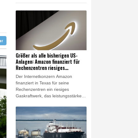
chenzentren riesiges Gaskraftwerk
ter
Größer als alle bisherigen US-
Anlagen: Amazon finanziert für
Rechenzentren riesiges
Gaskraftwerk
Der Internetkonzern Amazon
finanziert in Texas für seine
Rechenzentren ein riesiges
Gaskraftwerk, das leistungsstärker
als alle bisherigen Anlagen in den
USA werden soll. Das Unternehmen
bestätigte am Freitag
entsprechende Berichte. Es ist das
jüngste Beispiel dafür, wie die
großen Technologiekonzerne im