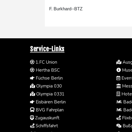
F. Burkhard--BTZ
Service-Links
1.FC Union
Ausg
Hertha BSC
Muse
Füchse Berlin
Event
Olympia 030
Mess
Olympia 0331
Hotel
Eisbären Berlin
Bade
BVG Fahrplan
Bade
Zugauskunft
Flixb
Schiffsfahrt
Bußg