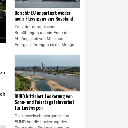
Wettlauf um Künstliche Intelligenz
versuchen, sich vom öffentlichen
Bericht: EU importiert wieder
Stromnetz unabhängig zu machen
mehr Flüssiggas aus Russland
und selbst Energie für ihre
Trotz der europäischen
Rechenzentren zu erzeugen.
Bemühungen um ein Ende der
Abhängigkeit von Moskaus
Energielieferungen ist die Menge
von aus Russland in die EU
importiertem Flüssiggas (LNG)
einem Bericht zufolge wieder
gestiegen. Die EU-Staaten hätten
 zu
im Juni 14 Prozent mehr LNG aus
Russland importiert als ein Jahr
zuvor, berichtete die "Welt am
Sonntag" unter Berufung auf Daten
uch
BUND kritisiert Lockerung von
des Forschungszentrums Centre for
Sonn- und Feiertagsfahrverbot
Research on Energy and Clean Air
für Lastwagen
(CREA).
Die Umweltschutzorganisation
BUND hat die Lockerung des
Fahrverbots für Lastwagen an