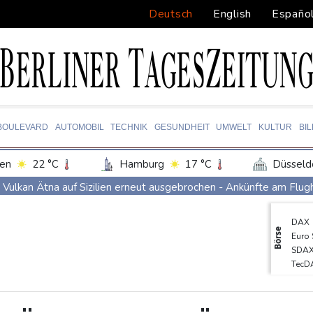
Deutsch
English
Españo
BOULEVARD
AUTOMOBIL
TECHNIK
GESUNDHEIT
UMWELT
KULTUR
BI
en
22 °C
Hamburg
17 °C
Düsseld
Potsdam
18 °C
Leipzig
20 °C
Vulkan Ätna auf Sizilien erneut ausgebrochen - Ankünfte am Flug
ln
17 °C
Kiel
16 °C
Bremen
1
Selenskyj: Mindestens vier Tote durch russische Angriffe in Regi
DAX
tgart
20 °C
Dresden
20 °C
Wien
Mercedes GLA neu gegen alt: Der große Sprung ins Elektrozeital
Börse
Euro
den-Baden
16 °C
Skoda Kodiaq gegen VW Tayron: Das bessere Familien-SUV
SDA
TecD
Leagues Cup: Müller mit Vancouver schon ausgeschieden
MDA
Kolumbiens neuer Präsident kündigt "unermüdlichen" Kampf ge
EUR/
Gold