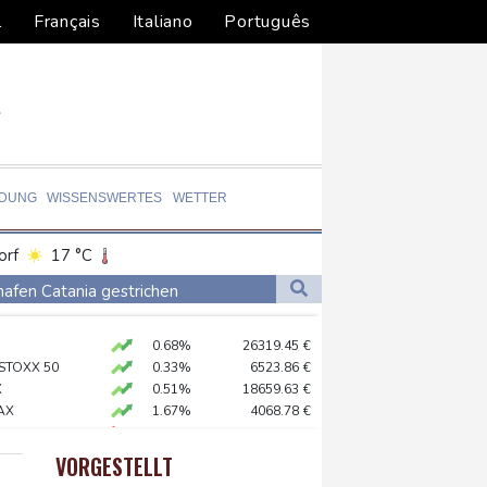
l
Français
Italiano
Português
LDUNG
WISSENSWERTES
WETTER
orf
17 °C
Dortmund
18 °C
hafen Catania gestrichen
9 °C
Flensburg
20 °C
on Kiew
0.68%
26319.45
€
23 °C
ter
 STOXX 50
0.33%
6523.86
€
X
0.51%
18659.63
€
AX
1.67%
4068.78
€
X
-0.07%
32407.2
€
gen Drogengewalt an
USD
0.32%
1.1562
$
VORGESTELLT
preis
2.28%
4399.7
$