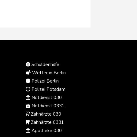
Funke-Zeitungen vom Samstag.
Mehrere CDU-Ministerpräsidenten
aus Ostdeutschland hatten
gefordert, am abschlagsfreien
Renteneintritt nach 45
Beitragsjahren festhalten.
Schuldenhilfe
Wetter in Berlin
Polizei Berlin
Polizei Potsdam
Notdienst 030
Notdienst 0331
Zahnärzte 030
Zahnärzte 0331
Apotheke 030