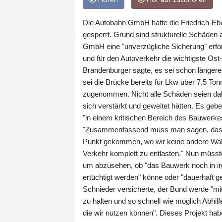
Die Autobahn GmbH hatte die Friedrich-Ebe
gesperrt. Grund sind strukturelle Schäden
GmbH eine "unverzügliche Sicherung" erford
und für den Autoverkehr die wichtigste Os
Brandenburger sagte, es sei schon längere 
sei die Brücke bereits für Lkw über 7,5 T
zugenommen. Nicht alle Schäden seien dab
sich verstärkt und geweitet hätten. Es ge
"in einem kritischen Bereich des Bauwerk
"Zusammenfassend muss man sagen, das Ba
Punkt gekommen, wo wir keine andere Wah
Verkehr komplett zu entlasten." Nun müs
um abzusehen, ob "das Bauwerk noch in ir
ertüchtigt werden" könne oder "dauerhaft g
Schnieder versicherte, der Bund werde "mit 
zu halten und so schnell wie möglich Abhi
die wir nutzen können". Dieses Projekt ha