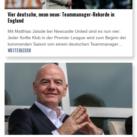
Vier deutsche, neun neue: Teammanager-Rekorde in
England
Mit Matthias Jaissle bei Newcastle United sind es nun vier:
Jeder fünfte Klub in der Premier League wird zum Beginn der
kommenden Saison von einem deutschen Teammanager
geführt. Das ist ebenso Rekord wie der Fakt, dass neun der 20
WEITERLESEN
Vereine in der Sommerpause auf ihrer Schlüsselposition
gewechselt haben. Die bisherige Bestmarke in Englands
höchster Fußball-Spielklasse stammte aus der Saison
2016/17, als acht Klubs wechselten - unter anderem begann
damals die Ära von Pep Guardiola bei Manchester City, die
nun endete.