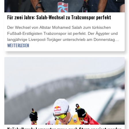
Für zwei Jahre: Salah-Wechsel zu Trabzonspor perfekt
Der Wechsel von Altstar Mohamed Salah zum türkischen
Fußball-Erstligisten Trabzonspor ist perfekt. Der Ägypter und
langjährige Liverpool-Torjäger unterschrieb am Donnerstag
einen Vertrag über zwei Jahre. Salah trug bei der Unterschrift
WEITERLESEN
ein Trikot des Klubs, der im Vorfeld vom "ersten Schritt einer
unvergesslichen Reise" gesprochen hatte.