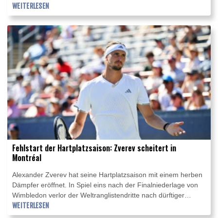
Krisentreffen im Amt. Wie der Fußball-Weltverband am späten
WEITERLESEN
Mittwochabend mitteilte, habe der 56-jährige Schweizer bei
der Zusammenkunft mit ranghohen Funktionären im FIFA-
Büro für Afrika klare Rückendeckung erfahren.
Fehlstart der Hartplatzsaison: Zverev scheitert in
Montréal
Alexander Zverev hat seine Hartplatzsaison mit einem herben
Dämpfer eröffnet. In Spiel eins nach der Finalniederlage von
Wimbledon verlor der Weltranglistendritte nach dürftiger
Leistung mit 7:6 (7:3), 2:6, 4:6 gegen den Niederländer Tallon
WEITERLESEN
Griekspoor. Damit ist das ATP-Masters in Montréal für den 29-