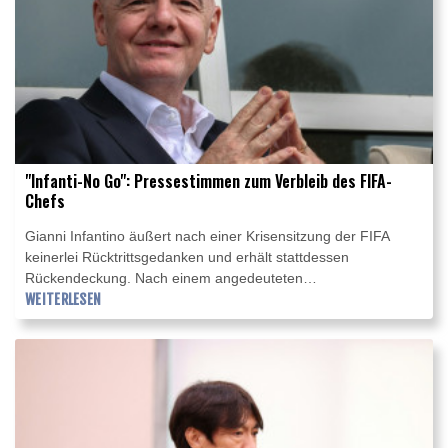
"Infanti-No Go": Pressestimmen zum Verbleib des FIFA-
Chefs
Gianni Infantino äußert nach einer Krisensitzung der FIFA
keinerlei Rücktrittsgedanken und erhält stattdessen
Rückendeckung. Nach einem angedeuteten
Fehlereingeständnis holt der Präsident des Fußball-
WEITERLESEN
Weltverbandes zum Gegenangriff auf seine Kritiker aus. Die
internationalen Pressestimmen im Überblick.