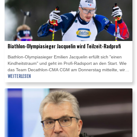
Biathlon-Olympiasieger Jacquelin wird Teilzeit-Radprofi
Biathlon-Olympiasieger Emilien Jacquelin erfüllt sich "einen
Kindheitstraum" und geht im Profi-Radsport an den Start. Wie
das Team Decathlon-CMA CGM am Donnerstag mitteilte, wird
der Franzose zunächst beim Eintagesrennen Polynormande
WEITERLESEN
(16. August) antreten. Im Anschluss soll er für das Team von
Top-Talent Paul Seixas (19) bei der Tour du Limousin (18.– 21.
August) starten.