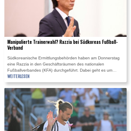
Manipulierte Trainerwahl? Razzia bei Südkoreas Fußball-
Verband
Südkoreanische Ermittlungsbehörden haben am Donnerstag
eine Razzia in den Geschäftsräumen des nationalen
Fußballverbandes (KFA) durchgeführt. Dabei geht es um
mögliche Manipulationen rund um die Ernennung des
WEITERLESEN
ehemaligen Nationaltrainers Hong Myung-bo, der mit dem
Team bei der Weltmeisterschaft 2026 in der Vorrunde
gescheitert war.