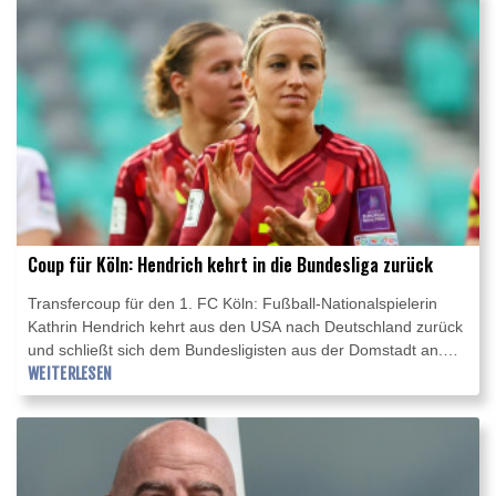
auf 140 Millionen Euro ansteigen könnte.
Coup für Köln: Hendrich kehrt in die Bundesliga zurück
Transfercoup für den 1. FC Köln: Fußball-Nationalspielerin
Kathrin Hendrich kehrt aus den USA nach Deutschland zurück
und schließt sich dem Bundesligisten aus der Domstadt an.
Wie die Kölnerinnen am Donnerstag mitteilten, unterschrieb
WEITERLESEN
die 34 Jahre alte Innenverteidigerin einen Vertrag bis Sommer
2028. Zuletzt hatte Hendrich für die Chicago Stars in der
NWSL gespielt.