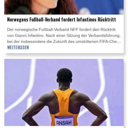
Norwegens Fußball-Verband fordert Infantinos Rücktritt
Der norwegische Fußball-Verband NFF fordert den Rücktritt
von Gianni Infantino. Nach einer Sitzung der Verbandsführung,
bei der insbesondere die Zukunft des umstrittenen FIFA-Chefs
erörtert wurde, sagte die NFF-Vorsitzende Lise Klaveness auf
WEITERLESEN
einer Pressekonferenz: "Wir werden den FIFA-Präsidenten
jetzt zum Rücktritt auffordern."