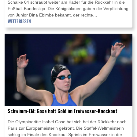
Schalke 04 schraubt weiter am Kader für die Rückkehr in die
Fußball-Bundesliga. Die Königsblauen gaben die Verpflichtung
von Junior Dina Ebimbe bekannt, der rechte
Außenbahnspieler war vom Ligakonkurrenten Eintracht
WEITERLESEN
Frankfurt aussortiert worden. Auf Schalke unterschrieb der
gebürtige Franzose einen Vertrag bis 2028. Der 25-Jährige
war 2022 zur Eintracht gewechselt, in der vergangenen Saison
allerdings bereits an den französischen Klub Stade Brest
ausgeliehen worden.
Schwimm-EM: Gose holt Gold im Freiwasser-Knockout
Die Olympiadritte Isabel Gose hat sich bei der Rückkehr nach
Paris zur Europameisterin gekrönt. Die Staffel-Weltmeisterin
schlug im Finale des Knockout-Sprints im Freiwasser in der