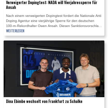
Verweigerter Dopingtest: NADA will Vierjahressperre für
Ansah
Nach einem verweigerten Dopingtest fordert die Nationale Anti
Doping Agentur eine vierjährige Sperre für den deutschen
100-m-Rekordhalter Owen Ansah. Diesen Sanktionsvorschlag
teilte die NADA am Freitag mit. Wird er akzeptiert, reduziert
WEITERLESEN
sich die Dauer automatisch auf drei Jahre.
Dina Ebimbe wechselt von Frankfurt zu Schalke