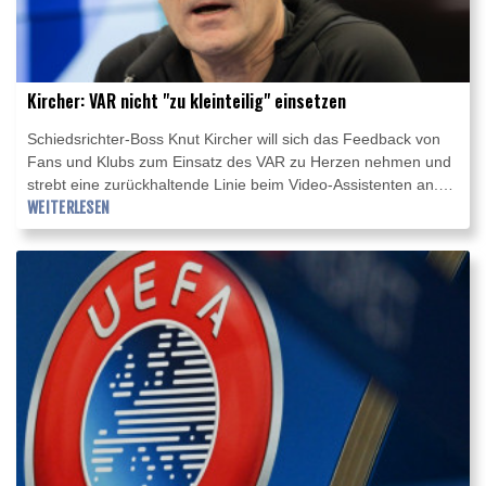
Kircher: VAR nicht "zu kleinteilig" einsetzen
Schiedsrichter-Boss Knut Kircher will sich das Feedback von
Fans und Klubs zum Einsatz des VAR zu Herzen nehmen und
strebt eine zurückhaltende Linie beim Video-Assistenten an.
Man höre "schon hin, was viele Fans uns zurückspiegeln und
WEITERLESEN
auch Klubverantwortliche uns zurückmelden: dass wir
idealerweise nicht zu kleinteilig werden, nicht zu
mikroskopisch, um dem Fußball ein Stück weit wieder das
zurückzugeben, was ihn ausmacht: Spontaneität", sagte
Kircher im Interview mit RTL/Sky.