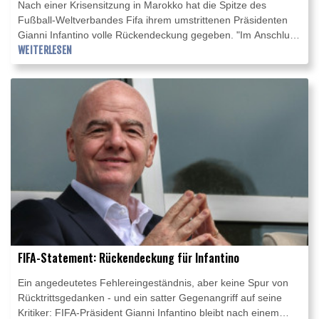
Nach einer Krisensitzung in Marokko hat die Spitze des
Fußball-Weltverbandes Fifa ihrem umstrittenen Präsidenten
Gianni Infantino volle Rückendeckung gegeben. "Im Anschluss
an ein Treffen in Rabat bekräftigten der Fifa-Generalsekretär
WEITERLESEN
und die anwesenden Mitglieder der Fifa-Geschäftsleitung ihre
uneingeschränkte Unterstützung für Fifa-Präsident Gianni
Infantino", hieß es am späten Mittwochabend in einer
Erklärung. Zugleich wurden in der den Weltfußball in Atem
haltenden Investoren-Affäre "Fehler" eingestanden.
FIFA-Statement: Rückendeckung für Infantino
Ein angedeutetes Fehlereingeständnis, aber keine Spur von
Rücktrittsgedanken - und ein satter Gegenangriff auf seine
Kritiker: FIFA-Präsident Gianni Infantino bleibt nach einem