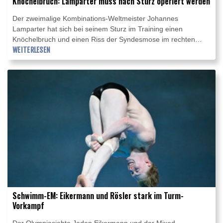
Knöchelbruch: Lamparter muss nach Sturz operiert werden
Der zweimalige Kombinations-Weltmeister Johannes
Lamparter hat sich bei seinem Sturz im Training einen
Knöchelbruch und einen Riss der Syndesmose im rechten
Knöchel zugezogen. Das ergab eine Untersuchung am
WEITERLESEN
Donnerstag in Innsbruck. Dabei wurde zudem eine
Innenbandzerrung im rechten Knie diagnostiziert.
Schwimm-EM: Eikermann und Rösler stark im Turm-
Vorkampf
Der Olympiasiebte Jaden Eikermann und der Mixed-