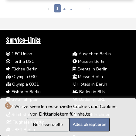
Jährigen schon wieder beendet.
‹
1
2
3
...
›
Service-Links
1.FC Union
Ausgehen Berlin
Hertha BSC
Museen Berlin
Füchse Berlin
Events in Berlin
Olympia 030
Messe Berlin
Olympia 0331
Hotels in Berlin
Eisbären Berlin
Baden in BLN
BVG Fahrplan
Baden in BRB
Wir verwenden essenzielle Cookies und Cookies
Zugauskunft
Flixbus / Reise
von Drittanbietern für Inhalte.
Schiffsfahrt
Bußgeldrechner
Flughäfen Berlin
Rechtsanwälte
Nur essenzielle
Alles akzeptieren
UBER Berlin
Notare in Berlin