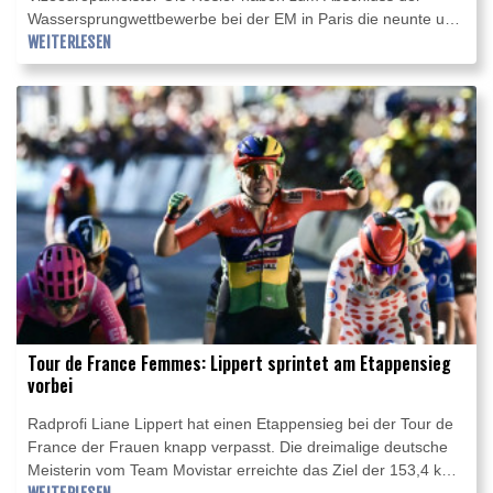
Wassersprungwettbewerbe bei der EM in Paris die neunte und
zehnte Medaille für den Deutschen Schwimm-Verband (DSV)
WEITERLESEN
gewonnen. Im Einzelfinale vom Turm am Donnerstag sprang
der 21-jährige Eikermann, im Synchronfinale mit Luis Avila
Sanchez Fünfter und mit dem Team Siebter, mit 513,05
Punkten zu Silber.
Tour de France Femmes: Lippert sprintet am Etappensieg
vorbei
Radprofi Liane Lippert hat einen Etappensieg bei der Tour de
France der Frauen knapp verpasst. Die dreimalige deutsche
Meisterin vom Team Movistar erreichte das Ziel der 153,4 km
langen sechsten Etappe in Tournon-sur-Rhone als Teil einer