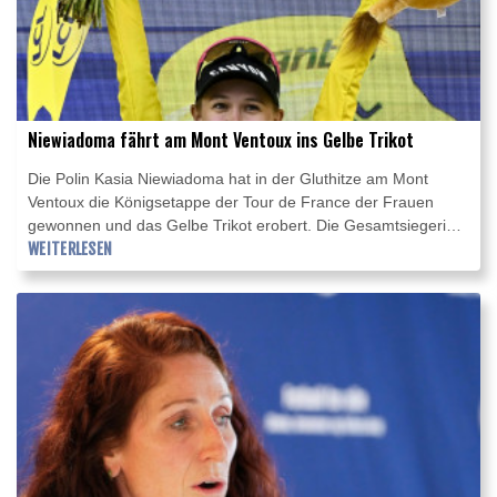
Niewiadoma fährt am Mont Ventoux ins Gelbe Trikot
Die Polin Kasia Niewiadoma hat in der Gluthitze am Mont
Ventoux die Königsetappe der Tour de France der Frauen
gewonnen und das Gelbe Trikot erobert. Die Gesamtsiegerin
von 2024 kam am kahlen Gipfel im Herzen der Provence klar
WEITERLESEN
vor ihren Rivalinnen Demi Vollering (+1:16 Minuten) und der
zuvor führenden Marlen Reusser (+1:46) ins Ziel und steht vor
ihrem zweiten Gesamtsieg. Die Rosenheimerin Antonia
Niedermaier überzeugte als Sechste erneut und behält nach
sieben von neun Tagen das Weiße Trikot.