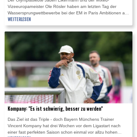
Vizeeuropameister Ole Rösler haben am letzten Tag der
Wassersprungwettbewerbe bei der EM in Paris Ambitionen auf
weitere deutsche Medaillen angemeldet. Im Vorkampf vom
WEITERLESEN
Turm am Donnerstag sprang der 21-jährige Eikermann, im
Synchronfinale mit Luis Avila Sanchez Fünfter und mit dem
Team Siebter, mit 486,50 Punkten an die Spitze des Feldes.
Kompany: "Es ist schwierig, besser zu werden"
Das Ziel ist das Triple - doch Bayern Münchens Trainer
Vincent Kompany hat drei Wochen vor dem Ligastart nach
einer fast perfekten Saison schon einmal vor allzu hohen