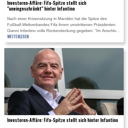
Investoren-Affäre: Fifa-Spitze stellt sich
"uneingeschränkt" hinter Infantino
Nach einer Krisensitzung in Marokko hat die Spitze des
Fußball-Weltverbandes Fifa ihrem umstrittenen Präsidenten
Gianni Infantino volle Rückendeckung gegeben. "Im Anschluss
an ein Treffen in Rabat bekräftigten der Fifa-Generalsekretär
WEITERLESEN
und die anwesenden Mitglieder der Fifa-Geschäftsleitung ihre
uneingeschränkte Unterstützung für Fifa-Präsident Gianni
Infantino", hieß es am späten Mittwochabend in einer
Erklärung. Zugleich wurden in der den Weltfußball in Atem
haltenden Investoren-Affäre "Fehler" eingestanden.
Investoren-Affäre: Fifa-Spitze stellt sich hinter Infantino