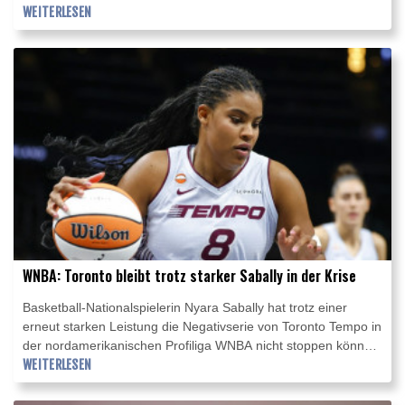
Seine nach 6:41,0 Minuten als Erste an und sicherte sich Gold
WEITERLESEN
vor der Ungarin Bettina Fabian (6:44,1) und der italienischen
Vizeweltmeisterin Ginevra Taddeucci (6:44,8).
WNBA: Toronto bleibt trotz starker Sabally in der Krise
Basketball-Nationalspielerin Nyara Sabally hat trotz einer
erneut starken Leistung die Negativserie von Toronto Tempo in
der nordamerikanischen Profiliga WNBA nicht stoppen können.
Die 26-Jährige unterlag mit dem Team aus der kanadischen
WEITERLESEN
Metropole Portland Fire mit 83:97 und kassierte die achte
Niederlage nacheinander. Sabally war mit 17 Punkten beste