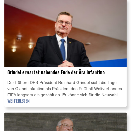
Scorerin ihrer Mannschaft, dazu gelangen ihr fünf Rebounds
und ein Assist.
Grindel erwartet nahendes Ende der Ära Infantino
Der frühere DFB-Präsident Reinhard Grindel sieht die Tage
von Gianni Infantino als Präsident des Fußball-Weltverbandes
FIFA langsam als gezählt an. Er könne sich für die Neuwahlen
im März 2027 "nicht vorstellen, dass Gianni Infantino ohne
WEITERLESEN
Gegenkandidaten bleibt", sagte Grindel im Interview mit dem
Nachrichtenportal t-online: "Ich kann mir auch nicht vorstellen,
dass er überhaupt bei der nächsten Wahl antritt." Doch mit
einem Wechsel auf der Position des Präsidenten allein würden