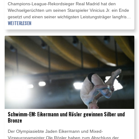
Champions-League-Rekordsieger Real Madrid hat den
Wechselgerüchten um seinen Starspieler Vinicius Jr. ein Ende
gesetzt und einen seiner wichtigsten Leistungsträger langfristig
an sich gebunden. Wie die Königlichen am Donnerstagabend
WEITERLESEN
mitteilten, unterschrieb der 26-jährige Brasilianer einen neuen
Vertrag bis zum 30. Juni 2032. Zuletzt war Vinicius Jr. mit dem
englischen Meister FC Arsenal in Verbindung gebracht
worden.
Schwimm-EM: Eikermann und Rösler gewinnen Silber und
Bronze
Der Olympiasiebte Jaden Eikermann und Mixed-
Vizeeuropameister Ole Rösler haben zum Abschluss der