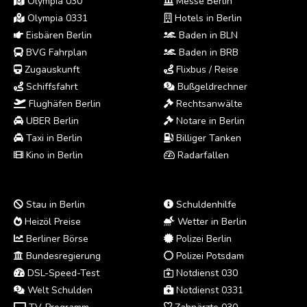
Olympia 030
Messe Berlin
Olympia 0331
Hotels in Berlin
Eisbären Berlin
Baden in BLN
BVG Fahrplan
Baden in BRB
Zugauskunft
Flixbus / Reise
Schiffsfahrt
Bußgeldrechner
Flughäfen Berlin
Rechtsanwälte
UBER Berlin
Notare in Berlin
Taxi in Berlin
Billiger Tanken
Kino in Berlin
Radarfallen
Stau in Berlin
Schuldenhilfe
Heizöl Preise
Wetter in Berlin
Berliner Börse
Polizei Berlin
Bundesregierung
Polizei Potsdam
DSL-Speed-Test
Notdienst 030
Welt Schulden
Notdienst 0331