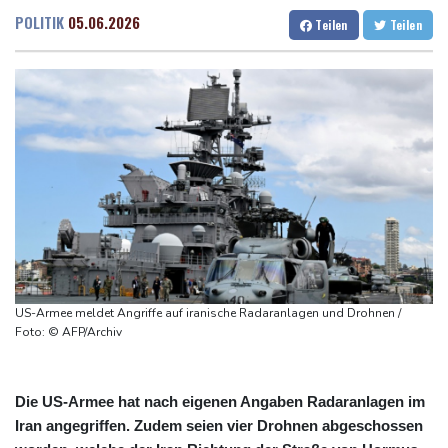
Medien: Türkischer Präsident Erdogan zu Dreiergipfel in Saudi-
Dresden
23 °C
Wien
24 °C
POLITIK
05.06.2026
Teilen
Teilen
Arabien eingetroffen
Salzburg
23 °C
Deutsche Industrieproduktion zeigt sich widerstandsfähig -
Baden-Baden
20 °C
Rekordstand bei Exporten
Weniger Falschgeld im ersten Halbjahr im Umlauf
Anhaltende Trockenheit: Rheinpegel bei Düsseldorf auf
historischem Tief
Urteil: Nähe zu Muslimbruderschaft kann Verbeamtung
entgegenstehen
Nationaler Sicherheitsrat mit Merz hat zu Drohnenvorfall in
Leipzig getagt
US-Armee meldet Angriffe auf iranische Radaranlagen und Drohnen /
Foto: © AFP/Archiv
Die US-Armee hat nach eigenen Angaben Radaranlagen im
Iran angegriffen. Zudem seien vier Drohnen abgeschossen