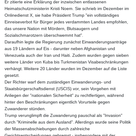
Er zitierte eine Erklärung der inzwischen entlassenen
Heimatschutzministerin Kristi Noem. Sie schrieb im Dezember im
Onlinedienst X, sie habe Präsident Trump "ein vollständiges
Einreiseverbot für Bürger jedes verdammten Landes empfohlen,
das unsere Nation mit Mördern, Blutsaugern und
Sozialschmarotzern überschwemmt hat".
Daraufhin legte die Regierung zunächst Einwanderungsanträge
aus 19 Ländern auf Eis - darunter neben Afghanistan und
Venezuela auch der Iran und Haiti. Zudem wurden gegen sieben
weitere Länder von Kuba bis Turkmenistan Visabeschränkungen
verhängt. Weitere 20 Länder wurden im Dezember auf die Liste
gesetzt.
Der Richter warf dem zuständigen Einwanderungs- und
Staatsbürgerschaftsdienst (USCIS) vor, sein Vorgehen mit
Anliegen der "nationalen Sicherheit" zu rechtfertigen, während
hinter den Beschränkungen eigentlich Vorurteile gegen
Zuwanderer stünden.
Trump verunglimpft die Zuwanderung pauschal als "Invasion"
durch "Kriminelle aus dem Ausland". Allerdings wurde seine Politik
der Massenabschiebungen durch zahlreiche
Gerichtsentscheidungen gebremst - insbesondere mit der