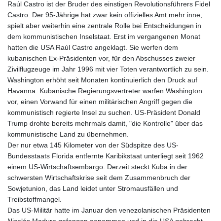
Raúl Castro ist der Bruder des einstigen Revolutionsführers Fidel
Castro. Der 95-Jährige hat zwar kein offizielles Amt mehr inne,
spielt aber weiterhin eine zentrale Rolle bei Entscheidungen in
dem kommunistischen Inselstaat. Erst im vergangenen Monat
hatten die USA Raúl Castro angeklagt. Sie werfen dem
kubanischen Ex-Präsidenten vor, für den Abschusses zweier
Zivilflugzeuge im Jahr 1996 mit vier Toten verantwortlich zu sein.
Washington erhöht seit Monaten kontinuierlich den Druck auf
Havanna. Kubanische Regierungsvertreter warfen Washington
vor, einen Vorwand für einen militärischen Angriff gegen die
kommunistisch regierte Insel zu suchen. US-Präsident Donald
Trump drohte bereits mehrmals damit, "die Kontrolle" über das
kommunistische Land zu übernehmen.
Der nur etwa 145 Kilometer von der Südspitze des US-
Bundesstaats Florida entfernte Karibikstaat unterliegt seit 1962
einem US-Wirtschaftsembargo. Derzeit steckt Kuba in der
schwersten Wirtschaftskrise seit dem Zusammenbruch der
Sowjetunion, das Land leidet unter Stromausfällen und
Treibstoffmangel.
Das US-Militär hatte im Januar den venezolanischen Präsidenten
Nicolás Maduro gefangen genommen und in die USA gebracht.