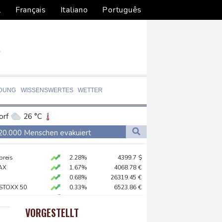
l
Français
Italiano
Português
LDUNG
WISSENSWERTES
WETTER
orf
26 °C
Dortmund
28 °C
 20.000 Menschen evakuiert
4 °C
Flensburg
24 °C
sbauen
preis
2.28%
4399.7
$
27 °C
AX
1.67%
4068.78
€
lt überschattet
0.68%
26319.45
€
 STOXX 50
0.33%
6523.86
€
X
0.51%
18659.63
€
e in China
USD
0.32%
1.1562
$
VORGESTELLT
X
-0.07%
32407.2
€