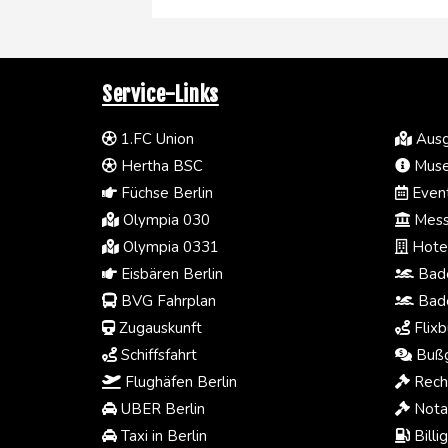
Service-Links
1.FC Union
Ausg
Hertha BSC
Muse
Füchse Berlin
Event
Olympia 030
Mess
Olympia 0331
Hotel
Eisbären Berlin
Bade
BVG Fahrplan
Bade
Zugauskunft
Flixb
Schiffsfahrt
Bußg
Flughäfen Berlin
Rech
UBER Berlin
Notar
Taxi in Berlin
Billi