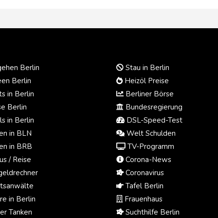
ehen Berlin
Stau in Berlin
en Berlin
Heizöl Preise
s in Berlin
Berliner Börse
e Berlin
Bundesregierung
s in Berlin
DSL-Speed-Test
n in BLN
Welt Schulden
n in BRB
TV-Programm
us / Reise
Corona-News
eldrechner
Coronavirus
tsanwälte
Tafel Berlin
e in Berlin
Frauenhaus
ger Tanken
Suchthilfe Berlin