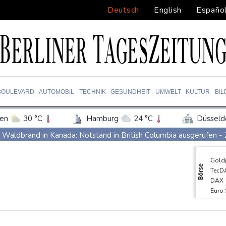
Deutsch
English
Españo
BOULEVARD
AUTOMOBIL
TECHNIK
GESUNDHEIT
UMWELT
KULTUR
BI
en
30 °C
Hamburg
24 °C
Düsseld
Potsdam
26 °C
Leipzig
28 °C
Waldbrand in Kanada: Notstand in British Columbia ausgerufen -
ln
26 °C
Kiel
23 °C
Bremen
2
Dobrindt will Forschung zur Drohensicherheit in Deutschland au
Gold
tgart
30 °C
Dresden
28 °C
Wien
Iran bekräftigt harte Haltung in Streit um Straße von Hormus
Börse
TecD
den-Baden
25 °C
Amtsantritt von Kolumbiens Staatschef De la Espriella von Gewa
DAX
Euro
Basketball-WM: Geiselsöder macht gesamte Vorbereitung mit
SDA
Taifun "Dolphin": Flugausfälle, Evakuierung und höchste Warnstuf
EUR/
MDA