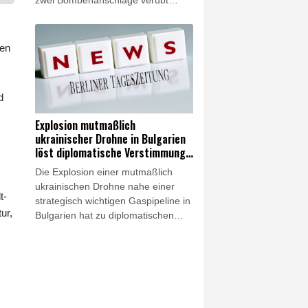
zwei Bombenanschläge verübt
worden. Bei den Anschlägen in
verschiedenen Teilen des Landes
wurde am Samstag mindestens ein
gen
Polizist getötet, wie die Armee
mitteilte. Weitere Menschen seien
verletzt worden.
d
Explosion mutmaßlich
ukrainischer Drohne in Bulgarien
löst diplomatische Verstimmung
aus
Die Explosion einer mutmaßlich
ukrainischen Drohne nahe einer
t-
strategisch wichtigen Gaspipeline in
ur,
Bulgarien hat zu diplomatischen
Verstimmungen zwischen Sofia und
Kiew geführt. Nach einer ersten
Untersuchung der Trümmer erklärte
das bulgarische
Verteidigungsministerium am
Samstag, es handle sich um einen