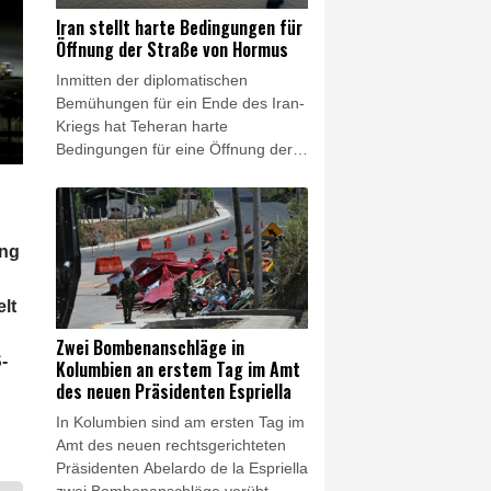
ein Kriegsschauplatz und nicht nur
Iran stellt harte Bedingungen für
eine Wasserstraße."
Öffnung der Straße von Hormus
Inmitten der diplomatischen
Bemühungen für ein Ende des Iran-
Kriegs hat Teheran harte
Bedingungen für eine Öffnung der
Straße von Hormus gestellt.
Außenminister Abbas Araghtschi
forderte am Samstag unter
anderem "Entschädigungen" für
ung
Verstöße der USA gegen das im
Juni besiegelte Rahmenabkommen
lt
zwischen Teheran und Washington.
Der Chef des Nationalen
Zwei Bombenanschläge in
Sicherheitsrats, Mohammad Bagher
-
Kolumbien an erstem Tag im Amt
Solghadr, legte eine ganze Liste an
des neuen Präsidenten Espriella
Bedingungen für ein Ende der
In Kolumbien sind am ersten Tag im
Blockade der strategisch wichtigen
Amt des neuen rechtsgerichteten
Meerenge vor.
Präsidenten Abelardo de la Espriella