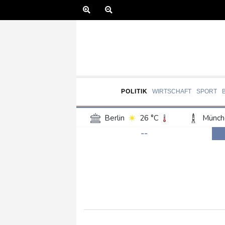
POLITIK
WIRTSCHAFT
SPORT
Berlin
26 °C
Münch
--
Frankfurt am Main
28 °C
Hannover
25 °C
Kö
Rostock
24 °C
Stut
Salzburg
26 °C
Ba