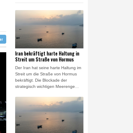
gen
etastasen gebildet
ter
Iran bekräftigt harte Haltung in
Streit um Straße von Hormus
Der Iran hat seine harte Haltung im
Streit um die Straße von Hormus
bekräftigt. Die Blockade der
strategisch wichtigen Meerenge
werde so lange fortgesetzt, "bis der
Feind alle unsere Bedingungen
erfüllt", sagte der Sprecher der
iranischen Revolutionsgarden,
Hossein Mohebi, am Sonntag nach
Angaben des Staatsfernsehens.
"Die Meerenge ist für uns derzeit