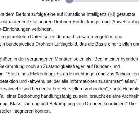
 dem Bericht zufolge eine auf Künstliche Intelligenz (KI) gestützte
ilfunkmasten mit stationären Drohnen-Entdeckungs- und -Abwehranla
-Einrichtungen verbinden.
en gemeldeten Daten sollen demnach zusammengeführt und
ein bundesweites Drohnen-Luftlagebild, das die Basis einer zivilen un
lughäfen in den vergangenen Monaten seien als "Beginn einer hybriden
Bekämpfung noch an Zuständigkeitsfragen auf Bundes- und
 "Statt eines Flickenteppichs an Einrichtungen und Zuständigkeiten
detektion und -abwehr, bei der alle Informationen zusammenfließen."
nenabwehr sind bei deutschen Herstellern vorhanden", sagte Hensold
ll einer Bedrohung handlungsfähig zu sein, braucht es eine Architekt
ng, Klassifizierung und Bekämpfung von Drohnen koordiniert." Die
teller integrieren können.