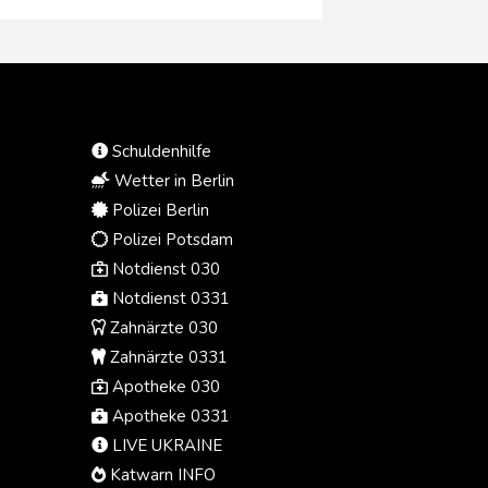
Drohnentyp, der von den
ukrainischen Streitkräften "häufig
verwendet" werde. Außenministerin
Welislawa Petrowa bestellte
daraufhin die ukrainische
Botschafterin für Montag ein. Kiew
Schuldenhilfe
bestritt, vorsätzlich ein Fluggerät
nach Bulgarien gelenkt zu haben.
Wetter in Berlin
Polizei Berlin
Polizei Potsdam
Notdienst 030
Notdienst 0331
Zahnärzte 030
Zahnärzte 0331
Apotheke 030
Apotheke 0331
LIVE UKRAINE
Katwarn INFO