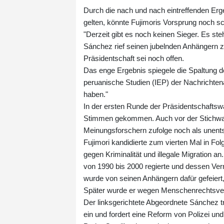
Durch die nach und nach eintreffenden Er
gelten, könnte Fujimoris Vorsprung noch s
"Derzeit gibt es noch keinen Sieger. Es st
Sánchez rief seinen jubelnden Anhängern z
Präsidentschaft sei noch offen.
Das enge Ergebnis spiegele die Spaltung de
peruanische Studien (IEP) der Nachrichten
haben."
In der ersten Runde der Präsidentschaftsw
Stimmen gekommen. Auch vor der Stichwahl 
Meinungsforschern zufolge noch als unent
Fujimori kandidierte zum vierten Mal in Fol
gegen Kriminalität und illegale Migration an
von 1990 bis 2000 regierte und dessen Vermä
wurde von seinen Anhängern dafür gefeiert, 
Später wurde er wegen Menschenrechtsverle
Der linksgerichtete Abgeordnete Sánchez tr
ein und fordert eine Reform von Polizei un