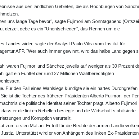
gebnisse aus den ländlichen Gebieten, die als Hochburgen von Sánch
chmelzen.
ehen uns lange Tage bevor", sagte Fujimori am Sonntagabend (Ortszeit
u, derzeit gebe es ein "Unentschieden", das Rennen um die
s Landes wider, sagte der Analyst Paulo Vilca vom Institut für
agentur AFP. "Wer auch immer gewinnt, wird das halbe Land gegen s
ahl waren Fujimori und Sánchez jeweils auf weniger als 30 Prozent d
galt ein Fünftel der rund 27 Millionen Wahlberechtigten
schlossen.
ge. Für den Fall eines Wahlsiegs kündigte sie ein hartes Durchgreifen
. Sie ist die Tochter des früheren Präsidenten Alberto Fujimori, der Pe
chtnis die politische Identität seiner Tochter prägt. Alberto Fujimori
dass er die linken Rebellen besiegte und die Wirtschaft stabilisierte.
tzungen und Korruption verurteilt.
at zum ersten Mal an. Er tritt für die Rechte der armen Landbevölke
d Justiz. Unterstützt wird er von Anhängern des linken Ex-Präsidenten