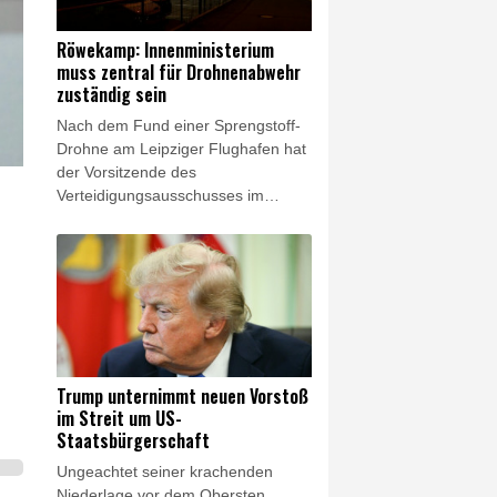
berichtete "The Daily Signal". Die
Sprecherin des Weißen Hauses,
Röwekamp: Innenministerium
Karoline Leavitt, teilte am
muss zentral für Drohnenabwehr
Donnerstag auf ihrem X-Konto den
zuständig sein
entsprechenden Artikel - ohne ihn
Nach dem Fund einer Sprengstoff-
explizit zu bestätigen.
Drohne am Leipziger Flughafen hat
der Vorsitzende des
Verteidigungsausschusses im
Bundestag, Thomas Röwekamp
(CDU), eine Zentralisierung der
Zuständigkeit für die Drohnen-
Abwehr beim
Bundesinnenministerium gefordert.
Die bisher zu Leipzig vorliegenden
Erkenntnisse "bestätigen die
Dringlichkeit, auf die Bedrohung
Trump unternimmt neuen Vorstoß
ziviler Infrastruktur durch Drohnen
im Streit um US-
schnell neue Antworten zu finden",
Staatsbürgerschaft
sagte er dem Redaktionsnetzwerk
Ungeachtet seiner krachenden
Deutschland (Freitagsausgaben).
Niederlage vor dem Obersten