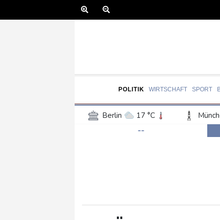
POLITIK
WIRTSCHAFT
SPORT
Berlin
17 °C
Münch
--
Frankfurt am Main
18 °C
Hannover
16 °C
Kö
Rostock
17 °C
Stut
Salzburg
20 °C
Ba