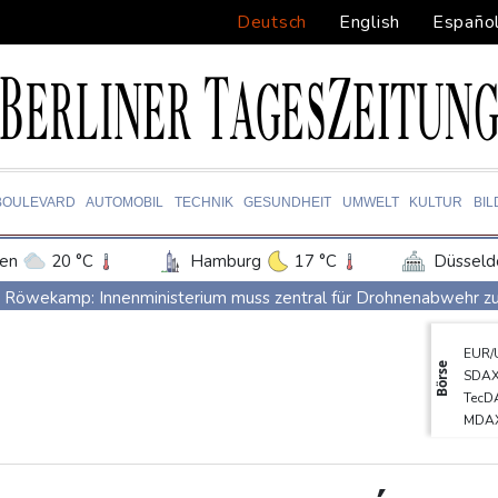
Deutsch
English
Españo
BOULEVARD
AUTOMOBIL
TECHNIK
GESUNDHEIT
UMWELT
KULTUR
BI
en
20 °C
Hamburg
17 °C
Düsseld
Potsdam
18 °C
Leipzig
17 °C
Röwekamp: Innenministerium muss zentral für Drohnenabwehr zu
ln
17 °C
Kiel
16 °C
Bremen
1
Trump unternimmt neuen Vorstoß im Streit um US-Staatsbürgers
EUR/
tgart
19 °C
Dresden
22 °C
Wien
Erdogan reist zu Dreier-Gipfel mit Pakistan nach Saudi-Arabien
Börse
SDA
den-Baden
16 °C
58 Soldaten im Jemen bei Huthi-Angriffen getötet - Regierung k
TecD
MDA
UEFA hält an FIFA-Boykott fest - CAF hält zu Infantino
DAX
Jemen: 38 Soldaten bei Huthi-Angriffen getötet - Regierung kün
Euro
Gold