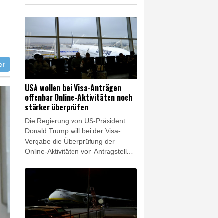
amaskus
diert
ter
USA wollen bei Visa-Anträgen
offenbar Online-Aktivitäten noch
stärker überprüfen
Die Regierung von US-Präsident
Donald Trump will bei der Visa-
Vergabe die Überprüfung der
Online-Aktivitäten von Antragstellern
offenbar ausweiten. Die
Überprüfung von Instagram-Konten
und ähnlicher Netzwerke solle auf
weitere Visa-Kategorien ausgedehnt
werden, unter anderem auf
ausländische Journalisten,