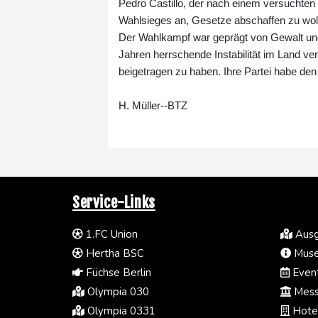
Pedro Castillo, der nach einem versuchten 
Wahlsieges an, Gesetze abschaffen zu woll
Der Wahlkampf war geprägt von Gewalt und Wu
Jahren herrschende Instabilität im Land ver
beigetragen zu haben. Ihre Partei habe de
H. Müller--BTZ
Service-Links
1.FC Union
Ausg
Hertha BSC
Muse
Füchse Berlin
Event
Olympia 030
Mess
Olympia 0331
Hotel