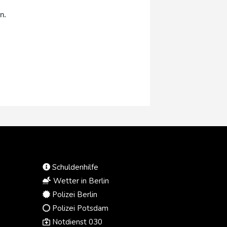
Regierungschefs zusammentreffen,
n.
teilte der Kommunikationsdirektor
des türkischen Präsidentenamts,
Burhanettin Duran, am
Donnerstagabend im Onlinedienst X
mit. Riad bestätigte ein Gipfeltreffen
in Dschiddah am Freitag.
Schuldenhilfe
Wetter in Berlin
Polizei Berlin
Polizei Potsdam
Notdienst 030