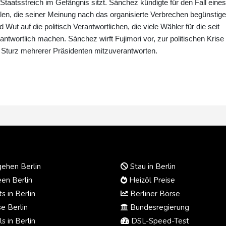
Staatsstreich im Gefängnis sitzt. Sánchez kündigte für den Fall eines
en, die seiner Meinung nach das organisierte Verbrechen begünstige
t auf die politisch Verantwortlichen, die viele Wähler für die seit
antwortlich machen. Sánchez wirft Fujimori vor, zur politischen Krise
n Sturz mehrerer Präsidenten mitzuverantworten.
ehen Berlin
Stau in Berlin
en Berlin
Heizöl Preise
s in Berlin
Berliner Börse
e Berlin
Bundesregierung
s in Berlin
DSL-Speed-Test