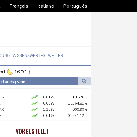
l
Français
Italiano
Português
LDUNG
WISSENSWERTES
WETTER
orf
16 °C
Dortmund
15 °C
ständig sein
5 °C
Flensburg
13 °C
chaft
USD
0.01%
1.1526
$
25 °C
X
0.06%
18564.81
€
ündigt Vergeltung an
AX
1.36%
4000.99
€
X
0.01%
32431.12
€
0.05%
26140.13
€
digt Vergeltung an
 STOXX 50
0.39%
6502.56
€
VORGESTELLT
preis
0.1%
4304
$