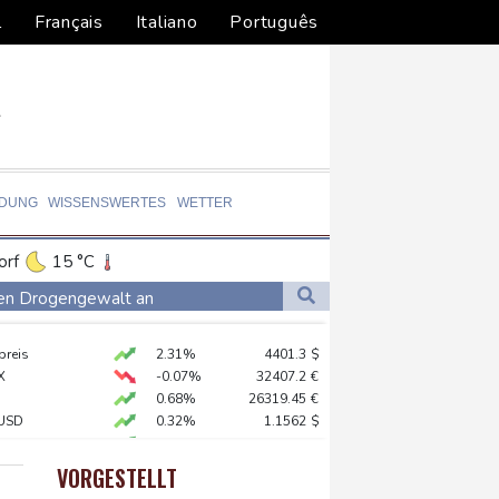
l
Français
Italiano
Português
LDUNG
WISSENSWERTES
WETTER
orf
15 °C
Dortmund
12 °C
gen Drogengewalt an
4 °C
Flensburg
11 °C
ür Lastwagen
preis
2.31%
4401.3
$
24 °C
X
-0.07%
32407.2
€
hnt
0.68%
26319.45
€
USD
0.32%
1.1562
$
in Sachsen-Anhalt
X
0.51%
18659.63
€
nd
AX
1.67%
4068.78
€
VORGESTELLT
 STOXX 50
0.33%
6523.86
€