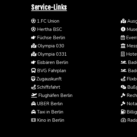
Service-Links
1.FC Union
Ausg
Hertha BSC
Muse
Füchse Berlin
Event
Olympia 030
Mess
Olympia 0331
Hotel
Eisbären Berlin
Bade
BVG Fahrplan
Bade
Zugauskunft
Flixb
Schiffsfahrt
Bußg
Flughäfen Berlin
Rech
UBER Berlin
Notar
Taxi in Berlin
Billi
Kino in Berlin
Rada