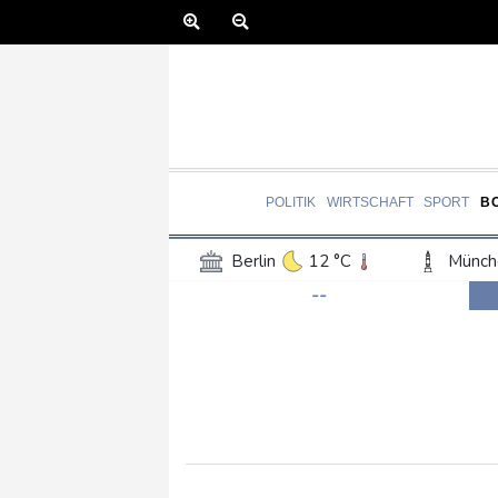
POLITIK
WIRTSCHAFT
SPORT
B
Berlin
12 °C
Münch
--
Frankfurt am Main
17 °C
Hannover
16 °C
Kö
Rostock
13 °C
Stut
Salzburg
19 °C
Ba