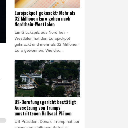
la Espriella will unter anderem den
Kampf gegen Guerillagruppen und
Eurojackpot geknackt: Mehr als
den Drogenhandel im Land deutlich
32 Millionen Euro gehen nach
verschärfen und die Beziehungen
Nordrhein-Westfalen
zu den USA wieder ausbauen.
Ein Glückspilz aus Nordrhein-
Westfalen hat den Eurojackpot
geknackt und mehr als 32 Millionen
Euro gewonnen. Wie die
Westdeutsche Lotterie am Freitag
mitteilte, bekommt die Gewinnerin
oder der Gewinner 32.658.025
Euro. Die richtigen Gewinnzahlen
"
lauteten eins, drei, sechs, 13 und
23, mit den Eurozahlen fünf und
sieben.
US-Berufungsgericht bestätigt
Aussetzung von Trumps
umstrittenen Ballsaal-Plänen
US-Präsident Donald Trump hat bei
seinem umstrittenen Ballsaal-