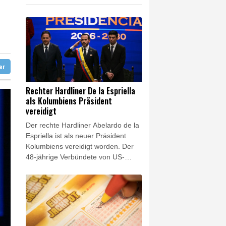
d Übergangslösungen
 Falschinformationen
digt
ter
Rechter Hardliner De la Espriella
als Kolumbiens Präsident
vereidigt
Der rechte Hardliner Abelardo de la
Espriella ist als neuer Präsident
Kolumbiens vereidigt worden. Der
48-jährige Verbündete von US-
Präsident Donald Trump legte am
Freitag in der
südwestkolumbianischen Großstadt
Cali den Amtseid ab und trat damit
die Nachfolge des linken
Präsidenten Gustavo Petro an. De