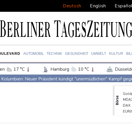
Deutsch
English
Españo
OULEVARD
AUTOMOBIL
TECHNIK
GESUNDHEIT
UMWELT
KULTUR
BI
en
17 °C
Hamburg
10 °C
Düsseld
Potsdam
13 °C
Leipzig
13 °C
Kolumbien: Neuer Präsident kündigt "unermüdlichen" Kampf ge
ln
15 °C
Kiel
11 °C
Bremen
1
BUND kritisiert Lockerung von Sonn- und Feiertagsfahrverbot f
Gold
tgart
16 °C
Dresden
15 °C
Wien
Trump spricht nach Ballsaal-Urteil von "nationaler Schande"
Börse
MDA
den-Baden
16 °C
Abholzung im Amazonas auf niedrigstem Stand seit einem Jahrze
DAX
EUR/
Frei: Über Beteiligung an AfD-Regierung entscheidet nicht CDU 
SDA
US-Senat stimmt für umfassendes Sanktionspaket gegen Russla
TecD
Euro