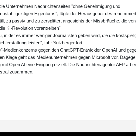
n" die Unternehmen Nachrichtenseiten "ohne Genehmigung und
iebstahl geistigen Eigentums", fügte der Herausgeber des renommier
ill, zu passiv und zu zersplittert angesichts der Missbräuche, die von
e KI-Revolution vorantreiben".
u, in der es immer weniger Journalisten geben wird, die die kostspieli
hterstattung leisten", fuhr Sulzberger fort.
es"-Medienkonzerns gegen den ChatGPT-Entwickler OpenAI und geg
lichen Klage geht das Medienunternehmen gegen Microsoft vor. Dagege
 mit Open AI eine Einigung erzielt. Die Nachrichtenagentur AFP arbei
istral zusammen.