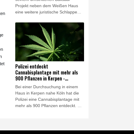
Projekt neben dem Weißen Haus
eine weitere juristische Schlappe
ten
hinnehmen müssen. Ein
Bundesberufungsgericht bestätigte
am Freitag die im April von einem
ge
Richter angeordnete Aussetzung
der Bauarbeiten. Es begründete
en
sein Urteil mit der fehlenden
Zustimmung des Kongresses und
n
gab der US-Regierung zwei
tet
Polizei entdeckt
Wochen Zeit, um gegebenenfalls
Cannabisplantage mit mehr als
den Obersten Gerichtshof
900 Pflanzen in Kerpen -
anzurufen.
Festnahme
Bei einer Durchsuchung in einem
Haus in Kerpen nahe Köln hat die
Polizei eine Cannabisplantage mit
mehr als 900 Pflanzen entdeckt. Ein
40-jähriger Verdächtiger wurde vor
Ort festgenommen, wie die Polizei
in Bergheim und die Kölner
Staatsanwaltschaft am Freitag