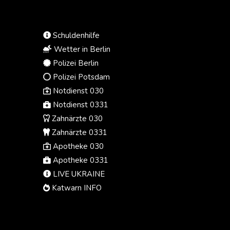
mitteilten. Die Ermittler waren
demnach durch einen
Zeugenhinweis auf die Plantage
Schuldenhilfe
aufmerksam geworden. Insgesamt
wurden am Donnerstag drei Objekte
Wetter in Berlin
im Rhein-Erft-Kreis durchsucht.
Polizei Berlin
Polizei Potsdam
Notdienst 030
Notdienst 0331
Zahnärzte 030
Zahnärzte 0331
Apotheke 030
Apotheke 0331
LIVE UKRAINE
Katwarn INFO