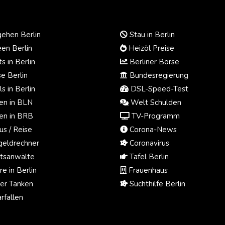
ehen Berlin
Stau in Berlin
en Berlin
Heizöl Preise
s in Berlin
Berliner Börse
e Berlin
Bundesregierung
s in Berlin
DSL-Speed-Test
n in BLN
Welt Schulden
n in BRB
TV-Programm
us / Reise
Corona-News
eldrechner
Coronavirus
tsanwälte
Tafel Berlin
e in Berlin
Frauenhaus
ger Tanken
Suchthilfe Berlin
rfallen