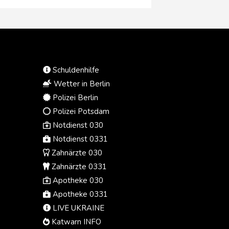
39-Jähriger mit seinem mit drei
Personen besetzten Mercedes
unterwegs gewesen, als plötzlich
ein maskierter Mann vor das Auto
gesprungen "und wohl zielgerichtet
mindestens einen Schuss auf den
Schuldenhilfe
Wagen abgegeben" habe.
Wetter in Berlin
Polizei Berlin
Polizei Potsdam
Notdienst 030
Notdienst 0331
Zahnärzte 030
Zahnärzte 0331
Apotheke 030
Apotheke 0331
LIVE UKRAINE
Katwarn INFO