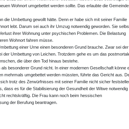
 neuen Wohnort umgebettet werden sollte. Das erlaubte die Gemeinde
n die Umbettung gewollt hätte. Denn er habe sich mit seiner Familie
nort lebt. Darum sei auch ihr Umzug notwendig geworden. Sie selbs
erlust ihrer Wohnung unter psychischen Problemen. Die Belastung
üheren Wohnort fahren müsse.
e Umbettung einer Urne einen besonderen Grund brauche. Zwar sei der
bei der Umbettung von Leichen. Trotzdem gehe es um das postmortal
nschen, die über den Tod hinaus bestehe.
 als besonderer Grund nicht. In einer modernen Gesellschaft könne 
n mehrmals umgebettet werden müssten, führte das Gericht aus. D
ch trotz des Zerwürfnisses mit seiner Familie nicht sicher feststelle
 dass es für die Stabilisierung der Gesundheit der Witwe notwendig i
icht rechtskräftig. Die Frau kann noch beim hessischen
ssung der Berufung beantragen.