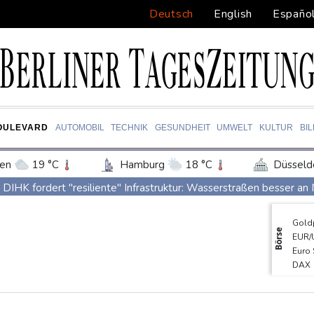
Deutsch
English
Españo
OULEVARD
AUTOMOBIL
TECHNIK
GESUNDHEIT
UMWELT
KULTUR
BI
en
19 °C
Hamburg
18 °C
Düsseld
Potsdam
19 °C
Leipzig
21 °C
DIHK fordert "resiliente" Infrastruktur: Wasserstraßen besser a
ln
17 °C
Kiel
17 °C
Bremen
1
Zverev hadert nach Aus: "Schlechtestes Spiel der Saison"
Gold
tgart
19 °C
Dresden
21 °C
Wien
Vier deutsche, neun neue: Teammanager-Rekorde in England
Börse
EUR/
den-Baden
14 °C
Trump-Hubschrauber über Washington womöglich Passagierflu
Euro
DAX
Niedrigwasser: Industrie- und Schifffahrtsverbände fordern konkre
SDA
Extremes Niedrigwasser: Verkehrsminister Bilger lädt zu Spitzent
MDA
TecD