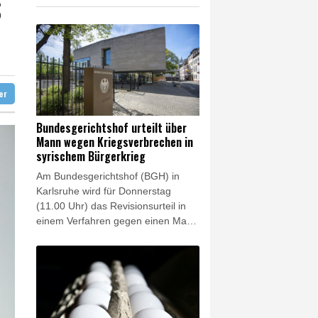
S
 syrischem Bürgerkrieg
ation in München
lionen Eier spenden
 Infantino
ter
Bundesgerichtshof urteilt über
Mann wegen Kriegsverbrechen in
syrischem Bürgerkrieg
Am Bundesgerichtshof (BGH) in
Karlsruhe wird für Donnerstag
(11.00 Uhr) das Revisionsurteil in
einem Verfahren gegen einen Mann
wegen Verbrechen gegen die
Menschlichkeit und
Kriegsverbrechen im syrischen
Bürgerkrieg erwartet. Als Anführer
einer bewaffneten schiitischen Miliz
mit Verbindungen zur Hisbollah soll