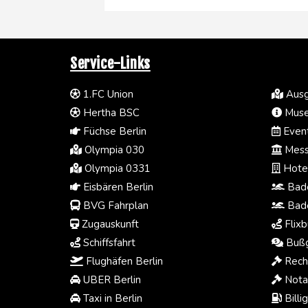
Service-Links
1.FC Union
Ausg
Hertha BSC
Muse
Füchse Berlin
Event
Olympia 030
Mess
Olympia 0331
Hotel
Eisbären Berlin
Bade
BVG Fahrplan
Bade
Zugauskunft
Flixb
Schiffsfahrt
Bußg
Flughäfen Berlin
Rech
UBER Berlin
Notar
Taxi in Berlin
Billi