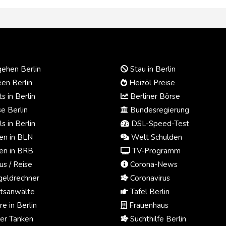
ehen Berlin
Stau in Berlin
en Berlin
Heizöl Preise
s in Berlin
Berliner Börse
e Berlin
Bundesregierung
s in Berlin
DSL-Speed-Test
n in BLN
Welt Schulden
n in BRB
TV-Programm
us / Reise
Corona-News
eldrechner
Coronavirus
tsanwälte
Tafel Berlin
e in Berlin
Frauenhaus
ger Tanken
Suchthilfe Berlin