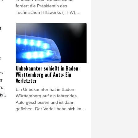
fordert die Präsidentin des
Technischen Hilfswerks (THW),
Sabine Lackner, weitere Mittel vom
Bund. "Die hohe Waldbrandgefahr
t
derzeit zeigt, wie wichtig ein
leistungsfähiger
Bevölkerungsschutz ist", sagte
Lackner der "Rheinischen Post"
e
(Donnerstagsausgabe). Durch die
Folgen des Klimawandels würden
Unbekannter schießt in Baden-
solche Gefahrenlagen häufiger
es
Württemberg auf Auto: Ein
auftreten.
Verletzter
er
n.
Ein Unbekannter hat in Baden-
st,
Württemberg auf ein fahrendes
Auto geschossen und ist dann
geflohen. Der Vorfall habe sich im in
der Nähe von Reutlingen gelegenen
Ort Eningen ereignet, teilte am
Mittwochabend die Polizei mit.
Ersten Ermittlungen zufolge sei ein