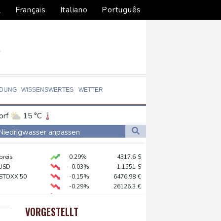
l
Français
Italiano
Português
LDUNG
WISSENSWERTES
WETTER
orf
15 °C
Dortmund
16 °C
n Niedrigwasser anpassen
7 °C
Flensburg
16 °C
preis
0.29%
4317.6
$
25 °C
USD
-0.03%
1.1551
$
gzeug zu nahe gekommen
 STOXX 50
-0.15%
6476.98
€
-0.29%
26126.3
€
te Schritte
X
-0.46%
18553.91
€
reffen in Bonn
X
-0.41%
32426.33
€
VORGESTELLT
AX
-0.89%
3946.73
€