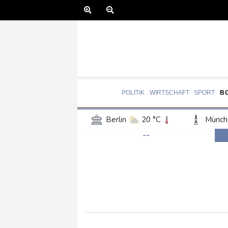
POLITIK
WIRTSCHAFT
SPORT
B
Berlin
20 °C
Münch
--
Frankfurt am Main
21 °C
Hannover
20 °C
Kö
Rostock
17 °C
Stut
Salzburg
21 °C
Ba