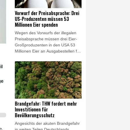
der damals 20-Jährige im Jahr 2011
auf der Seite der Staatsführung des
Vorwurf der Preisabsprache: Drei
damaligen Machthabers Baschar al-
US-Produzenten müssen 53
Assad gekämpft haben. (Az. 3 StR
Millionen Eier spenden
584/25)
Wegen des Vorwurfs der illegalen
Preisabsprache müssen drei Eier-
Großproduzenten in den USA 53
Millionen Eier an Ausgabestellen für
kostenlose Lebensmittel spenden.
Die entsprechende Einigung
il
zwischen der Justiz und den drei
Konzernen wurde am Mittwoch von
ge
der Staatsanwaltschaft von New
York verkündet. Diese hatte Cal-
Maine Foods, Versova und
Hickman's Egg Ranch vorgeworfen,
Brandgefahr: THW fordert mehr
über Jahre hinweg illegale
Investitionen für
Absprachen zur Beeinflussung der
Bevölkerungsschutz
Eierpreise getätigt zu haben.
Angesichts der akuten Brandgefahr
e,
in weiten Teilen Deutschlands