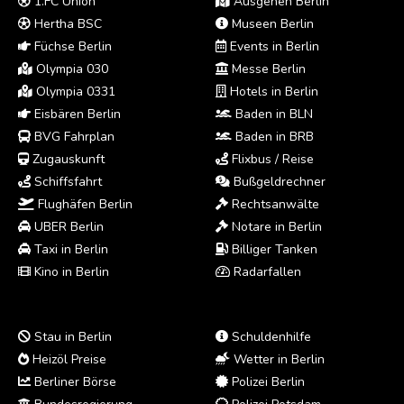
1.FC Union
Ausgehen Berlin
Hertha BSC
Museen Berlin
Füchse Berlin
Events in Berlin
Olympia 030
Messe Berlin
Olympia 0331
Hotels in Berlin
Eisbären Berlin
Baden in BLN
BVG Fahrplan
Baden in BRB
Zugauskunft
Flixbus / Reise
Schiffsfahrt
Bußgeldrechner
Flughäfen Berlin
Rechtsanwälte
UBER Berlin
Notare in Berlin
Taxi in Berlin
Billiger Tanken
Kino in Berlin
Radarfallen
Stau in Berlin
Schuldenhilfe
Heizöl Preise
Wetter in Berlin
Berliner Börse
Polizei Berlin