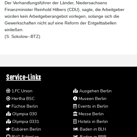
Der Verhandlungsführer der Länder, Niedersachsens
Finanzminister Reinhold Hilbers (CDU), sagte, die Arbeitgeber
würden kein Arbeitgeberangebot vorlegen, solange sich die
Gewerkschaften nicht auf eine Reform der Entgelttabellen
einließen.
(S. Sokolow--BTZ)
Service-Links
1.FC Union
Ausgehen Berlin
Hertha BSC
Museen Berlin
Füchse Berlin
Events in Berlin
Olympia 030
Messe Berlin
Olympia 0331
Hotels in Berlin
Eisbären Berlin
Baden in BLN
BVG Fahrplan
Baden in BRB