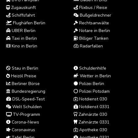
Zugauskunft
Flixbus / Reise
Schiffsfahrt
Bußgeldrechner
Flughäfen Berlin
Rechtsanwälte
UBER Berlin
Notare in Berlin
Taxi in Berlin
Billiger Tanken
Kino in Berlin
Radarfallen
Stau in Berlin
Schuldenhilfe
Heizöl Preise
Wetter in Berlin
Berliner Börse
Polizei Berlin
Bundesregierung
Polizei Potsdam
DSL-Speed-Test
Notdienst 030
Welt Schulden
Notdienst 0331
TV-Programm
Zahnärzte 030
Corona-News
Zahnärzte 0331
Coronavirus
Apotheke 030
Tafel Berlin
Apotheke 0331