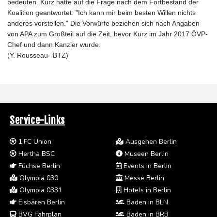
bedeuten. Kurz hatte auf die Frage nach dem Fortbestand der
Koalition geantwortet: "Ich kann mir beim besten Willen nichts
anderes vorstellen." Die Vorwürfe beziehen sich nach Angaben
von APA zum Großteil auf die Zeit, bevor Kurz im Jahr 2017 ÖVP-
Chef und dann Kanzler wurde.
(Y. Rousseau--BTZ)
Service-Links
1.FC Union
Ausgehen Berlin
Hertha BSC
Museen Berlin
Füchse Berlin
Events in Berlin
Olympia 030
Messe Berlin
Olympia 0331
Hotels in Berlin
Eisbären Berlin
Baden in BLN
BVG Fahrplan
Baden in BRB