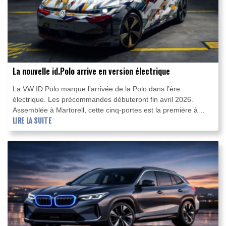
La nouvelle id.Polo arrive en version électrique
La VW ID.Polo marque l’arrivée de la Polo dans l’ère
électrique. Les précommandes débuteront fin avril 2026.
Assemblée à Martorell, cette cinq‑portes est la première à
utiliser la plateforme MEB+. Son tarif d’entrée sera inférieur à
LIRE LA SUITE
25.000 €.Deux batteries (37 et 52 kWh) alimentent des
moteurs de 85, 99 ou 155 kW; une version GTI de 166 kW
suivra. L’accumulateur de 52 kWh autorise jusqu’à 450 km
d’autonomie et un chargement rapide à 130 kW. Les aides à la
conduite incluent le Travel Assist avec détection des feux et
des stop.