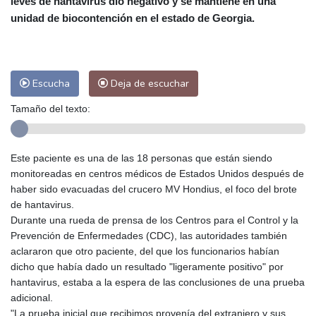
leves de hantavirus dio negativo y se mantiene en una
Las Palmas de Gran Canaria
23 °C
unidad de biocontención en el estado de Georgia.
Ibiza
27 °C
Buenos Aires
9 °C
Caracas
25 °C
Managua
23 °C
San José
24 °C
Asunción
12 °C
Escucha
Deja de escuchar
Panama City
26 °C
Tamaño del texto:
Este paciente es una de las 18 personas que están siendo
monitoreadas en centros médicos de Estados Unidos después de
haber sido evacuadas del crucero MV Hondius, el foco del brote
de hantavirus.
Durante una rueda de prensa de los Centros para el Control y la
Prevención de Enfermedades (CDC), las autoridades también
aclararon que otro paciente, del que los funcionarios habían
dicho que había dado un resultado "ligeramente positivo" por
hantavirus, estaba a la espera de las conclusiones de una prueba
adicional.
"La prueba inicial que recibimos provenía del extranjero y sus