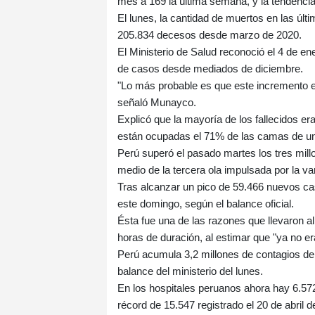
mes a 169 la última semana, y la tendencia 
El lunes, la cantidad de muertos en las últ
205.834 decesos desde marzo de 2020.
El Ministerio de Salud reconoció el 4 de en
de casos desde mediados de diciembre.
"Lo más probable es que este incremento en
señaló Munayco.
Explicó que la mayoría de los fallecidos e
están ocupadas el 71% de las camas de un
Perú superó el pasado martes los tres mill
medio de la tercera ola impulsada por la va
Tras alcanzar un pico de 59.466 nuevos cas
este domingo, según el balance oficial.
Ésta fue una de las razones que llevaron al
horas de duración, al estimar que "ya no era
Perú acumula 3,2 millones de contagios de
balance del ministerio del lunes.
En los hospitales peruanos ahora hay 6.572
récord de 15.547 registrado el 20 de abril 