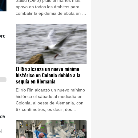
Salud (OMS) pidió el martes más
apoyo en todos los ámbitos para
combatir la epidemia de ébola en la
República Democrática del Congo
(RDC), que avanza más rápido que
la respuesta sanitaria.
bre
El Rin alcanza un nuevo mínimo
histórico en Colonia debido a la
sequía en Alemania
El río Rin alcanzó un nuevo mínimo
histórico el sábado al mediodía en
Colonia, al oeste de Alemania, con
67 centímetros, es decir, dos
centímetros menos que el último
 de
récord registrado en 2018, según la
Autoridad de Vías Navegables
l
(WSV).