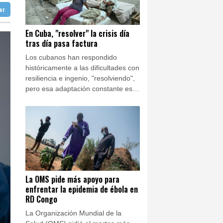
ter
doba
25 °C
Ibiza
27 °C
υ Πότσδαμ;
En Cuba, "resolver" la crisis día
tras día pasa factura
n José
23 °C
Los cubanos han respondido
históricamente a las dificultades con
resiliencia e ingenio, "resolviendo",
pero esa adaptación constante está
teniendo un alto costo psicológico
en medio de la mayor crisis de la
isla en décadas.
La OMS pide más apoyo para
enfrentar la epidemia de ébola en
RD Congo
La Organización Mundial de la