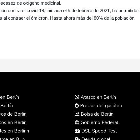
escasez de oxígeno medicinal.
n contra el covid-19, iniciada el 9 de febrero de 2021, ha permitido 
al contraer el ómicron. Hasta ahora más del 80% de la población
en Berlín
Atasco en Berlín
 Berlín
Precios del gasóleo
s de Berlín
Bolsa de Berlín
os en Berlín
Gobierno Federal
es en Berlínn
DSL-Speed-Test
rse en BLN
Deuda global