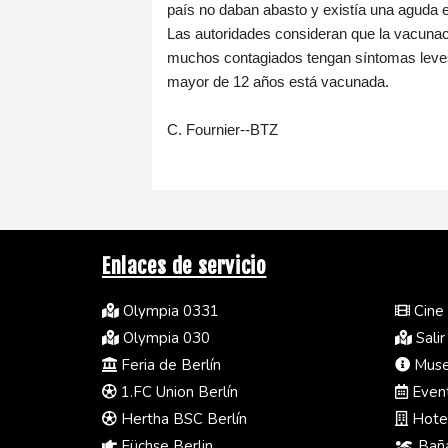
país no daban abasto y existía una aguda 
Las autoridades consideran que la vacunació
muchos contagiados tengan síntomas leves 
mayor de 12 años está vacunada.
C. Fournier--BTZ
Enlaces de servicio
Olympia 0331
Cine 
Olympia 030
Salir
Feria de Berlín
Museo
1.FC Union Berlín
Event
Hertha BSC Berlín
Hotel
Füchse Berlin
Baña