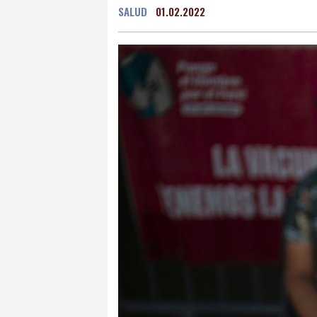
SALUD
01.02.2022
Grenada
23 °C
Mex
Málaga
26 °C
Murc
Buenos Aires
14 °C
Asunción
22 °C
Pan