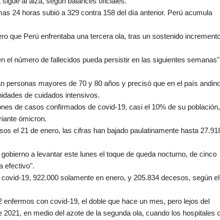
sigue al alza, según balances oficiales.
imas 24 horas subió a 329 contra 158 del día anterior. Perú acumula
ero que Perú enfrentaba una tercera ola, tras un sostenido increment
 el número de fallecidos pueda persistir en las siguientes semanas"
ran personas mayores de 70 y 80 años y precisó que en el país andin
idades de cuidados intensivos.
ones de casos confirmados de covid-19, casi el 10% de su población,
riante ómicron.
os el 21 de enero, las cifras han bajado paulatinamente hasta 27.91
 gobierno a levantar este lunes el toque de queda nocturno, de cinco
 efectivo".
 covid-19, 922.000 solamente en enero, y 205.834 decesos, según el
 enfermos con covid-19, el doble que hace un mes, pero lejos del
de 2021, en medio del azote de la segunda ola, cuando los hospitales 