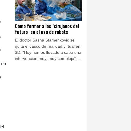
o
Cómo formar a los "cirujanos del
futuro" en el uso de robots
,
El doctor Sasha Stamenkovic se
quita el casco de realidad virtual en
o
3D. "Hoy hemos llevado a cabo una
intervención muy, muy compleja",
 en
se felicita el cirujano, tras una
operación robotizada que ha
permitido extirpar un tumor del
8
pulmón de un paciente.
del