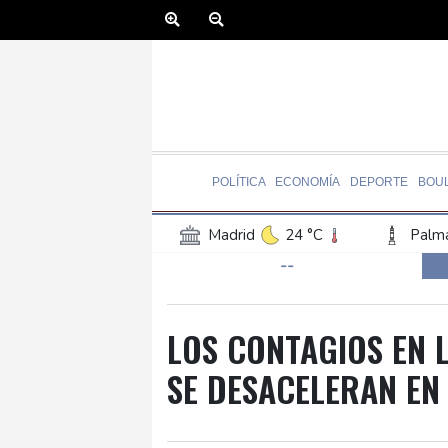
POLÍTICA
ECONOMÍA
DEPORTE
BOU
Madrid
24 °C
Palma
--
Canary Islands
21 °C
Iquitos
24 °C
Arequ
Barcelona
27 °C
Bi
LOS CONTAGIOS EN 
Havana
23 °C
Puer
SE DESACELERAN EN
Manaus
27 °C
Rio 
Bueno Aires
26 °C
San Salvador
19 °C