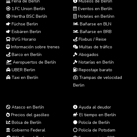
Feria de Berlín
Museos de Berlín
1.FC Union Berlín
Eventos en Berlín
Hertha BSC Berlín
Hoteles en Berlínn
Füchse Berlin
Bañarse en BLN
Eisbären Berlin
Bañarse en BRB
BVG Horario
Flixbus / Reise
Información sobre trenes
Multas de tráfico
Barco en Berlín
Abogados
Aeropuertos de Berlín
Notarías en Berlín
UBER Berlin
Repostaje barato
Taxi en Berlín
Trampas de velocidad
Berlin
Atasco en Berlín
Ayuda al deudor
Precios del gasóleo
El tiempo en Berlín
Bolsa de Berlín
Policía de Berlín
Gobierno Federal
Policía de Potsdam