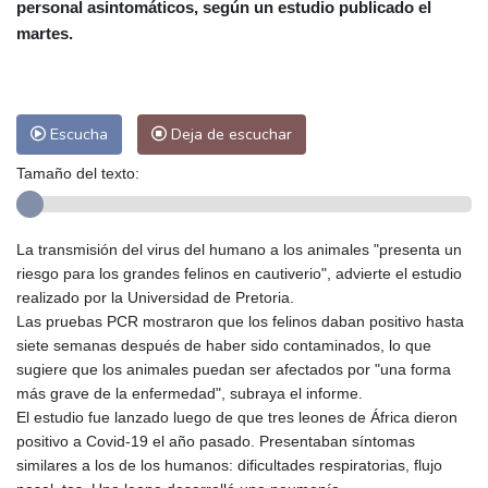
personal asintomáticos, según un estudio publicado el
Las Palmas de Gran Canaria
24 °C
martes.
Ibiza
26 °C
Buenos Aires
9 °C
Caracas
23 °C
Managua
23 °C
San José
22 °C
Asunción
21 °C
Escucha
Deja de escuchar
Panama City
24 °C
Tamaño del texto:
La transmisión del virus del humano a los animales "presenta un
riesgo para los grandes felinos en cautiverio", advierte el estudio
realizado por la Universidad de Pretoria.
Las pruebas PCR mostraron que los felinos daban positivo hasta
siete semanas después de haber sido contaminados, lo que
sugiere que los animales puedan ser afectados por "una forma
más grave de la enfermedad", subraya el informe.
El estudio fue lanzado luego de que tres leones de África dieron
positivo a Covid-19 el año pasado. Presentaban síntomas
similares a los de los humanos: dificultades respiratorias, flujo