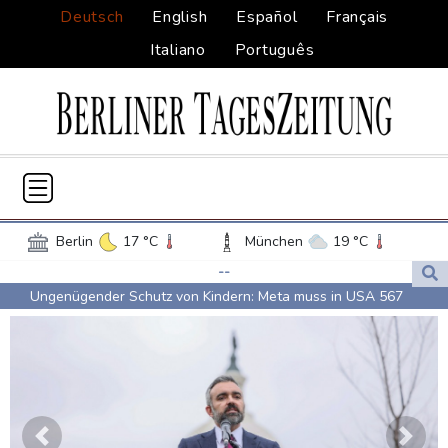
Deutsch
English
Español
Français
Italiano
Português
Berlin
17 °C
München
19 °C
Hamburg
15 °C
Düsseldorf
14 °C
--
Ungenügender Schutz von Kindern: Meta muss in USA 567
Frankfurt am Main
17 °C
Millionen Dollar zahlen
Potsdam
17 °C
Leipzig
16 °C
Regierung und Opposition in Venezuela beginnen offiziellen
Dortmund
13 °C
Hannover
16 °C
Dialog - ohne Machado
Köln
15 °C
Kiel
15 °C
USA wollen bei Visa-Anträgen offenbar Online-Aktivitäten noch
Bremen
15 °C
Flensburg
15 °C
stärker überprüfen
Rostock
17 °C
Stuttgart
17 °C
Vorherige
Nächs