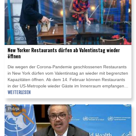
New Yorker Restaurants dürfen ab Valentinstag wieder
öffnen
Die wegen der Corona-Pandemie geschlossenen Restaurants
in New York dürfen vom Valentinstag an wieder mit begrenzten
Kapazitäten öffnen. Ab dem 14. Februar können Restaurants
in der US-Metropole wieder Gäste im Innenraum empfangen,
wie Gouverneur Andrew Cuomo am Freitag ankündigte. Es gilt
WEITERLESEN
allerdings eine Kapazitätsobergrenze von 25 Prozent.
Voraussetzung ist außerdem, dass die Rate positiver Corona-
Politik
Tests bis zum Valentinstag weiter rückläufig ist.