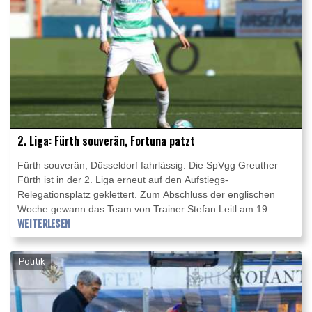
2. Liga: Fürth souverän, Fortuna patzt
Fürth souverän, Düsseldorf fahrlässig: Die SpVgg Greuther
Fürth ist in der 2. Liga erneut auf den Aufstiegs-
Relegationsplatz geklettert. Zum Abschluss der englischen
Woche gewann das Team von Trainer Stefan Leitl am 19.
Spieltag gegen Erzgebirge Aue mit 3:0 (2:0). Fortuna
WEITERLESEN
Düsseldorf hingegen patzte ebenso überraschend wie unnötig
beim Tabellenschlusslicht Würzburger Kickers und verlor nach
Politik
neun Spielen in Serie ohne Niederlage 1:2 (1:1).