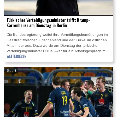
Türkischer Verteidigungsminister trifft Kramp-
Karrenbauer am Dienstag in Berlin
Die Bundesregierung weitet ihre Vermittlungsbemühungen im
Gasstreit zwischen Griechenland und der Türkei im östlichen
Mittelmeer aus. Dazu werde am Dienstag der türkische
Verteidigungsminister Hulusi Akar für ein Arbeitsgespräch mit
Bundesverteidigungsministerin Annegret Kramp-Karrenbauer
WEITERLESEN
(CDU) nach Berlin kommen, sagte ein Sprecher des
Verteidigungsministeriums der Nachrichtenagentur AFP am
Sport
Freitag. Kramp-Karrenbauer hatte demnach bereits
vergangene Woche Gespräche mit ihren zyprischen und
griechischen Kollegen geführt.