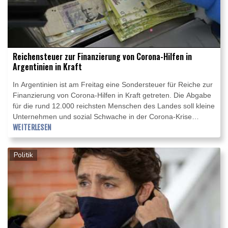
Reichensteuer zur Finanzierung von Corona-Hilfen in
Argentinien in Kraft
In Argentinien ist am Freitag eine Sondersteuer für Reiche zur
Finanzierung von Corona-Hilfen in Kraft getreten. Die Abgabe
für die rund 12.000 reichsten Menschen des Landes soll kleine
Unternehmen und sozial Schwache in der Corona-Krise
unterstützen. Die Regierung von Präsident Alberto Fernández
WEITERLESEN
hofft, mit der Maßnahme 300 Milliarden Pesos (rund drei
Milliarden Euro) einnehmen zu können.
Politik