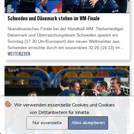
Schweden und Dänemark stehen im WM-Finale
Skandinavisches Finale bei der Handball-WM: Titelverteidiger
Dänemark und Überraschungsteam Schweden spielen am
Sonntag (17.30 Uhr/Eurosport) den neuen Weltmeister aus.
Schweden erreichte durch ein souveränes 32:26 (16:13) im
Halbfinale gegen Frankreich erstmals seit 20 Jahren das
WEITERLESEN
Endspiel, Dänemark besiegte den Europameister Spanien mit
35:33 (18:16).
Sport
Wir verwenden essenzielle Cookies und Cookies
von Drittanbietern für Inhalte.
Nur essenzielle
Alles akzeptieren