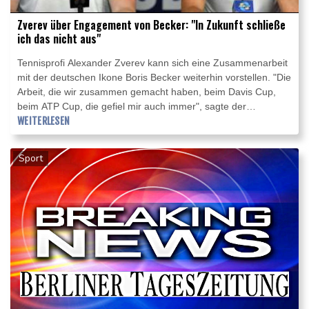
Zverev über Engagement von Becker: "In Zukunft schließe
ich das nicht aus"
Tennisprofi Alexander Zverev kann sich eine Zusammenarbeit
mit der deutschen Ikone Boris Becker weiterhin vorstellen. "Die
Arbeit, die wir zusammen gemacht haben, beim Davis Cup,
beim ATP Cup, die gefiel mir auch immer", sagte der
Weltranglistensiebte aus Hamburg im Interview mit RTL/ntv.
WEITERLESEN
Momentan käme ein Engagement Beckers als Trainer zwar
nicht infrage, sagte Zverev weiter, "aber in Zukunft schließe ich
Sport
das natürlich nicht aus".