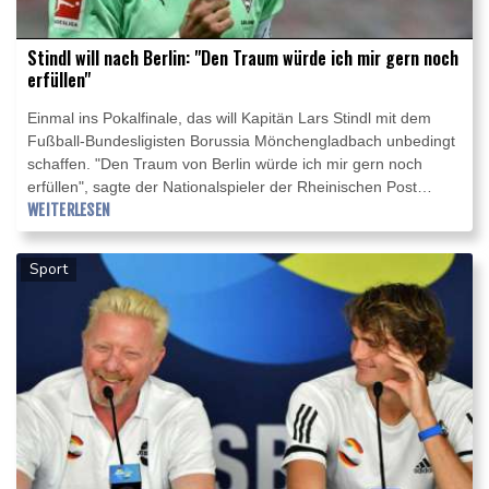
Stindl will nach Berlin: "Den Traum würde ich mir gern noch
erfüllen"
Einmal ins Pokalfinale, das will Kapitän Lars Stindl mit dem
Fußball-Bundesligisten Borussia Mönchengladbach unbedingt
schaffen. "Den Traum von Berlin würde ich mir gern noch
erfüllen", sagte der Nationalspieler der Rheinischen Post
(Samstagausgabe), "und gerade in diesem Jahr, da die
WEITERLESEN
Bayern raus sind, ist da eine große Chance. Wir werden alles
daran setzen, sie zu nutzen."
Sport