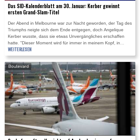
Das SID-Kalenderblatt am 30. Januar: Kerber gewinnt
ersten Grand-Slam-Titel
Der Abend in Melbourne war zur Nacht geworden, der Tag des
Triumphs neigte sich dem Ende entgegen, doch Angelique
Kerber wusste, dass sie etwas Unvergängliches erschaffen
hatte. "Dieser Moment wird für immer in meinem Kopf, in
meinem Bauch und in meinem Herzen sein", sagte sie. An
WEITERLESEN
diesem 30. Januar 2016 hatte Kerber ein Kapitel deutscher
Tennisgeschichte geschrieben, das endlich einmal nicht von
Boulevard
Boris Becker oder Steffi Graf handelte.