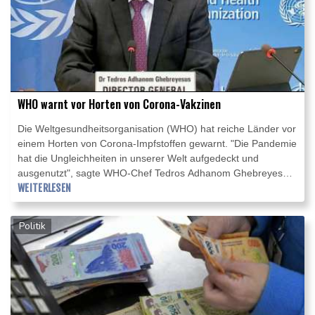
WHO warnt vor Horten von Corona-Vakzinen
Die Weltgesundheitsorganisation (WHO) hat reiche Länder vor
einem Horten von Corona-Impfstoffen gewarnt. "Die Pandemie
hat die Ungleichheiten in unserer Welt aufgedeckt und
ausgenutzt", sagte WHO-Chef Tedros Adhanom Ghebreyesus
bei einer virtuellen Pressekonferenz am Freitag. Er prangerte
WEITERLESEN
erneut das Vorgehen wohlhabender Länder an, sich große
Mengen verschiedener Impfstoffe zu sichern und ärmere
Politik
Staaten zu benachteiligen.