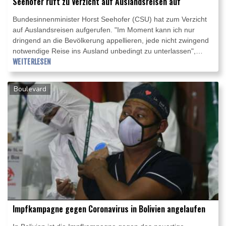
Seehofer ruft zu Verzicht auf Auslandsreisen auf
Bundesinnenminister Horst Seehofer (CSU) hat zum Verzicht
auf Auslandsreisen aufgerufen. "Im Moment kann ich nur
dringend an die Bevölkerung appellieren, jede nicht zwingend
notwendige Reise ins Ausland unbedingt zu unterlassen",
sagte Seehofer der "Augsburger Allgemeinen"
WEITERLESEN
(Samstagsausgabe). "Ich sehe das in dieser schwierigen Zeit
sogar als Bürgerpflicht", fügte er hinzu. "Jetzt ohne wirklich
Boulevard
zwingenden Grund in Mutationsgebiete zu reisen, das muss
ich deutlich sagen, wäre geradezu töricht."
Impfkampagne gegen Coronavirus in Bolivien angelaufen