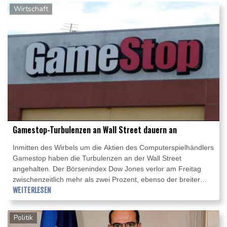
sei bei dem Thema "persönlich engagiert und involviert".
Wirtschaft
Gamestop-Turbulenzen an Wall Street dauern an
Inmitten des Wirbels um die Aktien des Computerspielhändlers
Gamestop haben die Turbulenzen an der Wall Street
angehalten. Der Börsenindex Dow Jones verlor am Freitag
zwischenzeitlich mehr als zwei Prozent, ebenso der breiter
aufgestellte Index S&P 500. Die Aktien von Gamestop und
WEITERLESEN
dem Unterhaltungskonzern AMC Entertainment legten
dagegen kräftig zu, zwischenzeitlich um 70 beziehungsweise
Politik
65 Prozent.