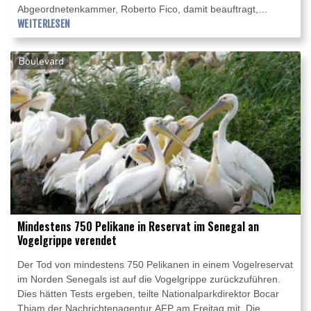
Abgeordnetenkammer, Roberto Fico, damit beauftragt,
detaillierte Gespräche zwischen den Parteien einzuleiten,
WEITERLESEN
erklärte Mattarella am Freitagabend. Für die Verhandlungen
setzte er eine Frist bis Dienstag.
Boulevard
Mindestens 750 Pelikane in Reservat im Senegal an
Vogelgrippe verendet
Der Tod von mindestens 750 Pelikanen in einem Vogelreservat
im Norden Senegals ist auf die Vogelgrippe zurückzuführen.
Dies hätten Tests ergeben, teilte Nationalparkdirektor Bocar
Thiam der Nachrichtenagentur AFP am Freitag mit. Die