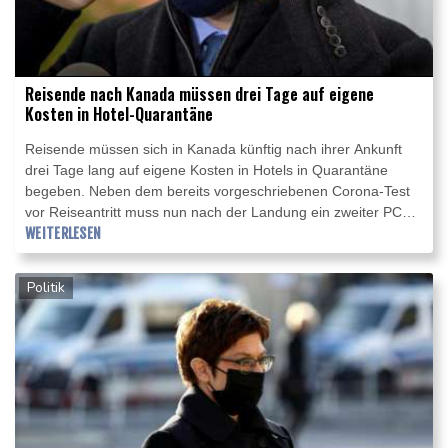
Reisende nach Kanada müssen drei Tage auf eigene
Kosten in Hotel-Quarantäne
Reisende müssen sich in Kanada künftig nach ihrer Ankunft
drei Tage lang auf eigene Kosten in Hotels in Quarantäne
begeben. Neben dem bereits vorgeschriebenen Corona-Test
vor Reiseantritt muss nun nach der Landung ein zweiter PCR-
Test am Flughafen gemacht werden, kündigte Premierminister
WEITERLESEN
Justin Trudeau am Freitag in Ottawa an. Die Getesteten
müssten bis zu drei Tage in ausgewiesenen Hotels auf das
Politik
Testergebnis warten.