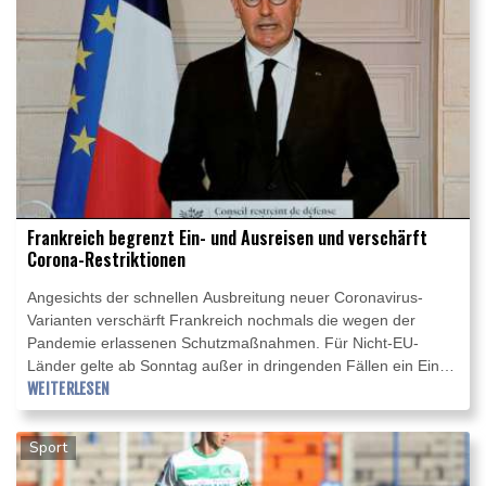
Frankreich begrenzt Ein- und Ausreisen und verschärft
Corona-Restriktionen
Angesichts der schnellen Ausbreitung neuer Coronavirus-
Varianten verschärft Frankreich nochmals die wegen der
Pandemie erlassenen Schutzmaßnahmen. Für Nicht-EU-
Länder gelte ab Sonntag außer in dringenden Fällen ein Ein-
und Ausreiseverbot, kündigte Regierungschef Jean Castex am
WEITERLESEN
Freitagabend in Paris an. Zudem müssten Geschäfte, die nicht
für den täglichen Bedarf notwendig sind, ab einer bestimmten
Sport
Größe schließen.