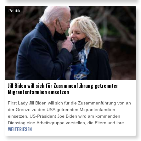
Politik
Jill Biden will sich für Zusammenführung getrennter
Migrantenfamilien einsetzen
First Lady Jill Biden will sich für die Zusammenführung von an
der Grenze zu den USA getrennten Migrantenfamilien
einsetzen. US-Präsident Joe Biden wird am kommenden
Dienstag eine Arbeitsgruppe vorstellen, die Eltern und ihre
Kinder wieder zusammenbringen soll, wie Bidens Sprecherin
WEITERLESEN
Jen Psaki am Freitag im Weißen Haus sagte. Seine Frau Jill