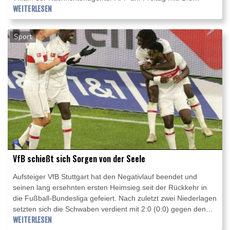
Kadaver der 740 Jung- und zehn erwachsenen Tiere waren
WEITERLESEN
am 23. Januar entdeckt worden, am Mittwoch hatte das
Umweltministerium die Schließung des Nationalparks Djoudj
Sport
für Besucher verkündet.
VfB schießt sich Sorgen von der Seele
Aufsteiger VfB Stuttgart hat den Negativlauf beendet und
seinen lang ersehnten ersten Heimsieg seit der Rückkehr in
die Fußball-Bundesliga gefeiert. Nach zuletzt zwei Niederlagen
setzten sich die Schwaben verdient mit 2:0 (0:0) gegen den
Abstiegskandidaten FSV Mainz 05 durch.
WEITERLESEN