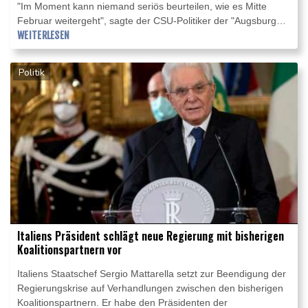
"Im Moment kann niemand seriös beurteilen, wie es Mitte
Februar weitergeht", sagte der CSU-Politiker der "Augsburger
Allgemeinen" (Samstagsausgaben). "Aber eines kann man
WEITERLESEN
nach allen Erfahrungen bei der Infektionsbekämpfung sagen:
Man wird auch nach einem Lockdown nicht sofort und
Politik
vollständig zu normalen Verhältnissen zurückkehren können",
betonte Seehofer. "Das wird nur stufenweise möglich sein.
Andernfalls droht ein Rückfall in die dritte Welle."
Italiens Präsident schlägt neue Regierung mit bisherigen
Koalitionspartnern vor
Italiens Staatschef Sergio Mattarella setzt zur Beendigung der
Regierungskrise auf Verhandlungen zwischen den bisherigen
Koalitionspartnern. Er habe den Präsidenten der