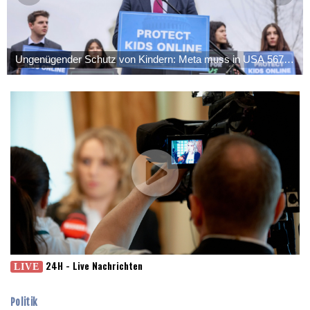
Röwekamp: Innenministerium muss zentral für Drohnenabwehr
Dresden
19 °C
Wien
22 °C
zuständig sein
Salzburg
20 °C
Trump unternimmt neuen Vorstoß im Streit um US-
Baden-Baden
14 °C
Ungenügender Schutz von Kindern: Meta muss in USA 567
Staatsbürgerschaft
Millionen Dollar zahlen
Erdogan reist zu Dreier-Gipfel mit Pakistan nach Saudi-Arabien
58 Soldaten im Jemen bei Huthi-Angriffen getötet - Regierung
kündigt Vergeltung an
UEFA hält an FIFA-Boykott fest - CAF hält zu Infantino
Jemen: 38 Soldaten bei Huthi-Angriffen getötet - Regierung
kündigt Vergeltung an
Mindestens zwei Tote bei Bombenexplosion in Kleinbus nahe
Damaskus
24H - Live Nachrichten
LIVE
Politik