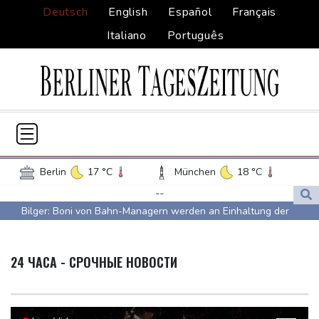
Deutsch
English
Español
Français
Italiano
Português
Berlin
17 °C
München
18 °C
Hamburg
16 °C
Düsseldorf
19 °C
--
Bilger: Boni von Bahn-Managern werden an Einhaltung der
Frankfurt am Main
21 °C
Vorgaben des Bundes geknüpft
Potsdam
16 °C
Leipzig
18 °C
FIFA stärkt Infantino - und holt zum Rundumschlag aus
Dortmund
18 °C
Hannover
17 °C
24 ЧАСА - СРОЧНЫЕ НОВОСТИ
Torlos gegen Kaiserslautern: Stotterstart von Wolfsburg
Köln
19 °C
Kiel
17 °C
Ätna auf Sizilien ausgebrochen - Flugverkehr in Catania
Bremen
17 °C
Flensburg
12 °C
zeitweise eingeschränkt
Rostock
14 °C
Stuttgart
20 °C