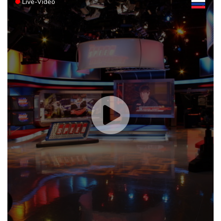
Live-Video
Doppelpack Freigang: Frankfurt schlägt auch Malmö
Dresden
16 °C
Wien
21 °C
Explosion mutmaßlich ukrainischer Drohne in Bulgarien löst
Salzburg
19 °C
diplomatische Verstimmung aus
Baden-Baden
19 °C
Selenskyj warnt vor Folgen russischer Angriffe - Vucic für
Integrität der Ukraine
Sieg auf der längsten Etappe: Vollering übernimmt
Gesamtführung
Drohne explodiert an der Grenze zwischen Rumänien und
Bulgarien nahe Gaspipeline
Lionel Messi trauert um seinen Vater