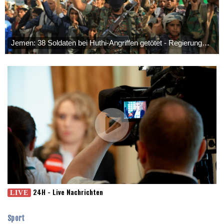
Syrische Staatsmedien: Bombe in Kleinbus nahe Damaskus
Dresden
26 °C
Wien
33 °C
explodiert
Salzburg
21 °C
Bundesanwaltschaft übernimmt Ermittlungen zu Sprengstoff-
Baden-Baden
22 °C
Jemen: 38 Soldaten bei Huthi-Angriffen getötet - Regierung
Drohne in Leipzig
kündigt Vergeltung an
42,2 Grad: Allzeit-Hitzerekord in der Slowakei nach nur einem
Tag gebrochen
Französische Sängerin Vanessa Paradis gibt Trennung von
Regisseur Benchetrit bekannt
Tour de France Femmes: Lippert sprintet am Etappensieg vorbei
Schwimm-EM: Hentschel/Müller gewinnen Synchron-Bronze
24H - Live Nachrichten
LIVE
Sport