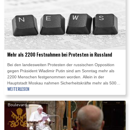
Mehr als 2200 Festnahmen bei Protesten in Russland
Bei den landesweiten Protesten der russischen Opposition
gegen Präsident Wladimir Putin sind am Sonntag mehr als
2200 Menschen festgenommen worden. Allein in der
Hauptstadt Moskau nahmen Sicherheitskräfte mehr als 500
Menschen in Gewahrsam, wie die Nichtregierungsorganisation
WEITERLESEN
OVD-Info berichtete. Die Demonstranten waren einem
Protestaufruf des inhaftierten Kreml-Kritikers Alexej Nawalny
Boulevard
gefolgt.