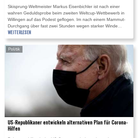
Skisprung-Weltmeister Markus Eisenbichler ist nach einer
wahren Geduldsprobe beim zweiten Weltcup-Wettbewerb in
Willingen auf das Podest geflogen. Im nach einem Mammut-
Durchgang über fast zwei Stunden wegen starker Winde
abgebrochenen Springen musste sich der 29-Jährige als
WEITERLESEN
Dritter nur dem Norweger Halvor Egner Granerud und dem
Polen Piotr Zyla geschlagen geben.
Politik
US-Republikaner entwickeln alternativen Plan für Corona-
Hilfen