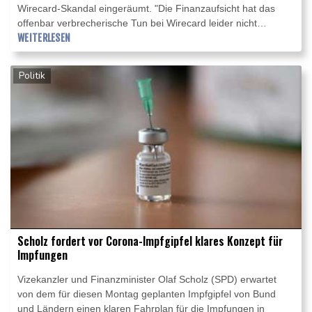
Wirecard-Skandal eingeräumt. "Die Finanzaufsicht hat das
offenbar verbrecherische Tun bei Wirecard leider nicht
durchschaut", sagte Scholz der "Süddeutschen Zeitung"
WEITERLESEN
(Montagausgabe). Als Konsequenz werde die Bafin
organisatorisch wie personell neu aufgestellt. "Das darf nicht
Politik
wieder passieren, wir wollen eine Finanzaufsicht mit mehr
Biss", sagte der SPD-Politiker.
Scholz fordert vor Corona-Impfgipfel klares Konzept für
Impfungen
Vizekanzler und Finanzminister Olaf Scholz (SPD) erwartet
von dem für diesen Montag geplanten Impfgipfel von Bund
und Ländern einen klaren Fahrplan für die Impfungen in