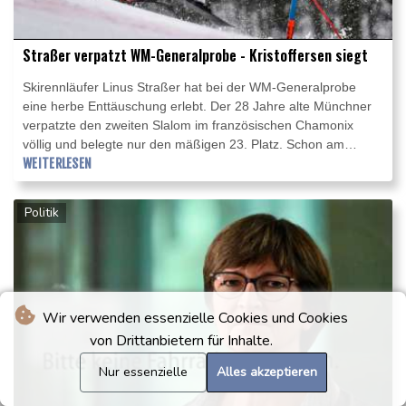
Straßer verpatzt WM-Generalprobe - Kristoffersen siegt
Skirennläufer Linus Straßer hat bei der WM-Generalprobe
eine herbe Enttäuschung erlebt. Der 28 Jahre alte Münchner
verpatzte den zweiten Slalom im französischen Chamonix
völlig und belegte nur den mäßigen 23. Platz. Schon am
Samstag war Straßer nur 17. geworden.
WEITERLESEN
Politik
Wir verwenden essenzielle Cookies und Cookies
von Drittanbietern für Inhalte.
Nur essenzielle
Alles akzeptieren