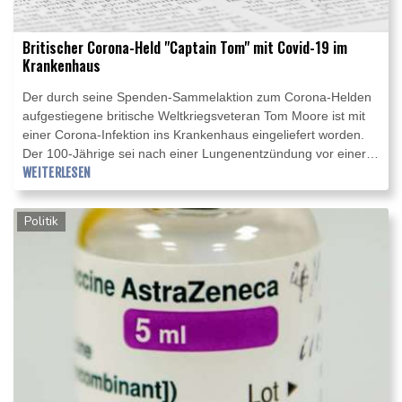
Britischer Corona-Held "Captain Tom" mit Covid-19 im
Krankenhaus
Der durch seine Spenden-Sammelaktion zum Corona-Helden
aufgestiegene britische Weltkriegsveteran Tom Moore ist mit
einer Corona-Infektion ins Krankenhaus eingeliefert worden.
Der 100-Jährige sei nach einer Lungenentzündung vor einer
Woche positiv auf das Virus getestet worden, schrieb Moores
WEITERLESEN
Tochter Hannah am Sonntag im Internetdienst Twitter.
Nachdem er zunächst zu Hause behandelt worden sei,
Politik
brauche er nun zusätzliche Unterstützung beim Atmen und sei
seit Sonntag im Krankenhaus.