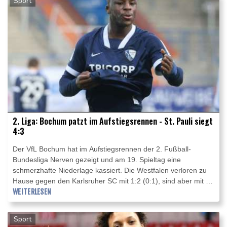
Sport
von 99 Jahren gestorben war.
2. Liga: Bochum patzt im Aufstiegsrennen - St. Pauli siegt
4:3
Der VfL Bochum hat im Aufstiegsrennen der 2. Fußball-
Bundesliga Nerven gezeigt und am 19. Spieltag eine
schmerzhafte Niederlage kassiert. Die Westfalen verloren zu
Hause gegen den Karlsruher SC mit 1:2 (0:1), sind aber mit 36
Punkten hinter dem Hamburger SC (40) weiterhin Zweiter.
WEITERLESEN
Sport