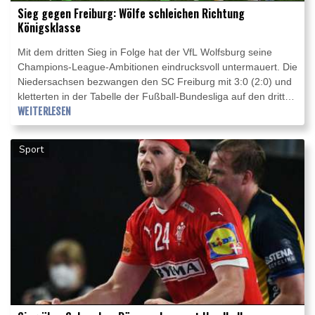
Sieg gegen Freiburg: Wölfe schleichen Richtung
Königsklasse
Mit dem dritten Sieg in Folge hat der VfL Wolfsburg seine
Champions-League-Ambitionen eindrucksvoll untermauert. Die
Niedersachsen bezwangen den SC Freiburg mit 3:0 (2:0) und
kletterten in der Tabelle der Fußball-Bundesliga auf den dritten
Platz. Die Gäste nehmen weiterhin Rang neun ein.
WEITERLESEN
Sport