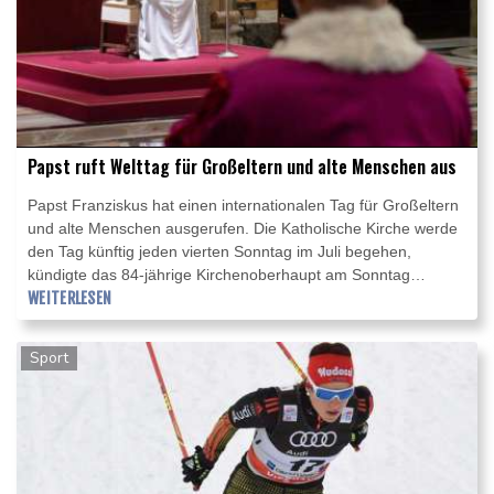
Papst ruft Welttag für Großeltern und alte Menschen aus
Papst Franziskus hat einen internationalen Tag für Großeltern
und alte Menschen ausgerufen. Die Katholische Kirche werde
den Tag künftig jeden vierten Sonntag im Juli begehen,
kündigte das 84-jährige Kirchenoberhaupt am Sonntag
während des Angelus-Gebets im Apostolischen Palast an. Zur
WEITERLESEN
Begründung der Initiative sagte Franziskus, Großeltern
würden "oft vergessen", obwohl sie als "Bindeglied zwischen
Sport
den Generationen" eine wichtige Rolle hätten.