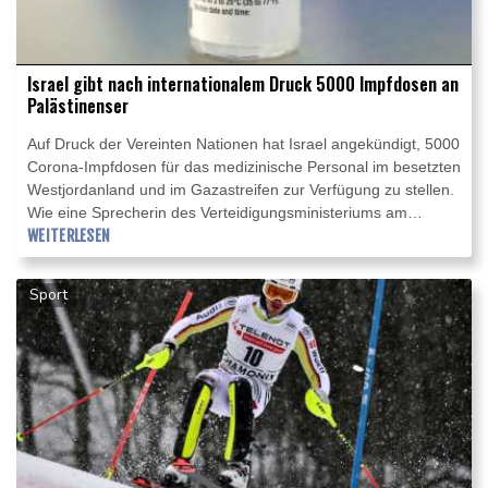
Israel gibt nach internationalem Druck 5000 Impfdosen an
Palästinenser
Auf Druck der Vereinten Nationen hat Israel angekündigt, 5000
Corona-Impfdosen für das medizinische Personal im besetzten
Westjordanland und im Gazastreifen zur Verfügung zu stellen.
Wie eine Sprecherin des Verteidigungsministeriums am
Sonntag der Nachrichtenagentur AFP bestätigte, stammen die
WEITERLESEN
Impfstoffe aus israelischen Beständen. Das Ministerium
nannte keine Gründe für die Lieferung an die palästinensische
Sport
Autonomieverwaltung.