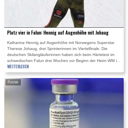
Platz vier in Falun: Hennig auf Augenhöhe mit Johaug
Katharina Hennig auf Augenhöhe mit Norwegens Superstar
Therese Johaug, drei Sprinterinnen im Viertelfinale: Die
deutschen Skilangläuferinnen haben sich beim Härtetest im
schwedischen Falun drei Wochen vor Beginn der Heim-WM in
Oberstdorf (23. Februar bis 7. März) in starker Form
WEITERLESEN
präsentiert. Für das Spitzenergebnis sorgte Hennig
(Oberwiesenthal), die im Klassik-Massenstart am Samstag als
Politik
Vierte nur hauchdünn das Podest verpasste.