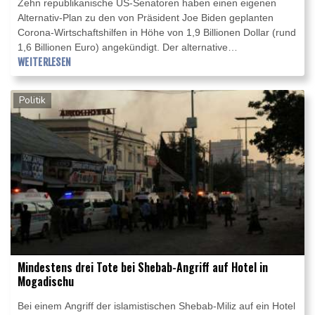
Zehn republikanische US-Senatoren haben einen eigenen
Alternativ-Plan zu den von Präsident Joe Biden geplanten
Corona-Wirtschaftshilfen in Höhe von 1,9 Billionen Dollar (rund
1,6 Billionen Euro) angekündigt. Der alternative
Gesetzesentwurf könne "parteiübergreifende Unterstützung
WEITERLESEN
erhalten", teilte die Senatorin von Maine, Susan Collins, am
Sonntag im Internetdienst Twitter mit. Viele Republikaner
Politik
wehren sich gegen die Gesetzesvorlage der neuen US-
Regierung, die die Schulden und das Haushaltsdefizit der USA
deutlich erhöhen würde.
Mindestens drei Tote bei Shebab-Angriff auf Hotel in
Mogadischu
Bei einem Angriff der islamistischen Shebab-Miliz auf ein Hotel