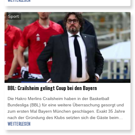
Ende der düsteren Heimserie des FC. Es war der erste Sieg
WEITERLESEN
im eigenen Stadion seit dem 29. Februar 2020 - die
vergangenen 14 Spiele daheim hatte Köln nicht gewonnen.
Sport
BBL: Crailsheim gelingt Coup bei den Bayern
Die Hakro Merlins Crailsheim haben in der Basketball
Bundesliga (BBL) für eine weitere Überraschung gesorgt und
zum ersten Mal Bayern München geschlagen. Exakt 35 Jahre
nach der Gründung des Klubs setzten sich die Gäste beim
fünfmaligen deutschen Meister mit 105:103 (92:92, 44:46)
WEITERLESEN
nach Verlängerung durch. Crailsheim (26:4 Punkte) ist weiter