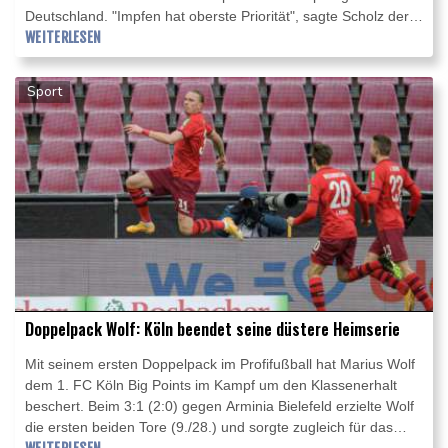
Deutschland. "Impfen hat oberste Priorität", sagte Scholz der
"Süddeutschen Zeitung" (Montagausgabe). Dies müsse sich
WEITERLESEN
nun auch in einem Konzept niederschlagen.
Sport
Doppelpack Wolf: Köln beendet seine düstere Heimserie
Mit seinem ersten Doppelpack im Profifußball hat Marius Wolf
dem 1. FC Köln Big Points im Kampf um den Klassenerhalt
beschert. Beim 3:1 (2:0) gegen Arminia Bielefeld erzielte Wolf
die ersten beiden Tore (9./28.) und sorgte zugleich für das