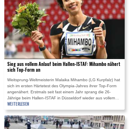
Sieg aus vollem Anlauf beim Hallen-ISTAF: Mihambo nähert
sich Top-Form an
Weitsprung-Weltmeisterin Malaika Mihambo (LG Kurpfalz) hat
sich im ersten Härtetest des Olympia-Jahres ihrer Top-Form
angenähert. Erstmals seit fast einem Jahr sprang die 26-
Jährige beim Hallen-ISTAF in Düsseldorf wieder aus vollem
Anlauf und gewann mit 6,74 m vor der weitengleichen
WEITERLESEN
Schwedin Khaddi Sagnia und der serbischen Olympiadritten
Ivana Spanovic (6,61 m). "Es war ganz in Ordnung. Es hat
Politik
etwas gedauert, bis ich reingekommen bin", sagte Mihambo
am ARD-Mikrofon.