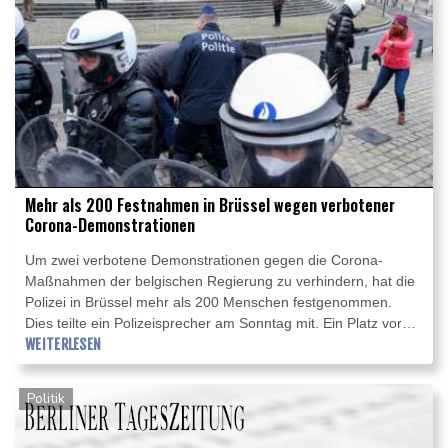
Mehr als 200 Festnahmen in Brüssel wegen verbotener
Corona-Demonstrationen
Um zwei verbotene Demonstrationen gegen die Corona-
Maßnahmen der belgischen Regierung zu verhindern, hat die
Polizei in Brüssel mehr als 200 Menschen festgenommen.
Dies teilte ein Polizeisprecher am Sonntag mit. Ein Platz vor
dem Hauptbahnhof, wo die meisten Demonstranten
WEITERLESEN
zusammenkamen, sei evakuiert worden.
Politik