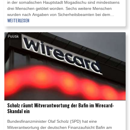
in der somalischen Hauptstadt Mogadischu sind mindestsens
drei Menschen getötet worden. Sechs weitere Menschen
wurden nach Angaben von Sicherheitsbeamten bei dem
Angriff am Sonntag verletzt. Nach Polizeiangaben zündeten
WEITERLESEN
die Angreifer zunächst eine Autobombe vor dem Hotel "Afrik"
nahe dem Flughafen von Mogadischu und stürmten dann das
Politik
Gebäude, wo sie sich Feuergefechte mit Sicherheitsleuten
lieferten.
Scholz räumt Mitverantwortung der Bafin im Wirecard-
Skandal ein
Bundesfinanzminister Olaf Scholz (SPD) hat eine
Mitverantwortung der deutschen Finanzaufsicht Bafin am