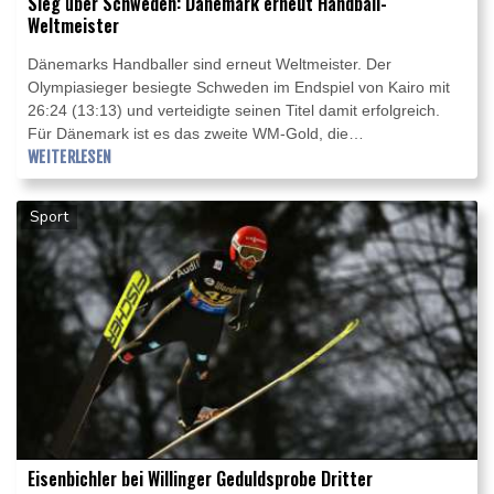
Sieg über Schweden: Dänemark erneut Handball-
Weltmeister
Dänemarks Handballer sind erneut Weltmeister. Der
Olympiasieger besiegte Schweden im Endspiel von Kairo mit
26:24 (13:13) und verteidigte seinen Titel damit erfolgreich.
Für Dänemark ist es das zweite WM-Gold, die
turnierübergreifenden 19 WM-Siege bei den Titelkämpfen
WEITERLESEN
2019 und 2021 bedeuten einen Rekord.
Sport
Eisenbichler bei Willinger Geduldsprobe Dritter