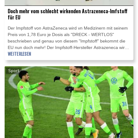
Doch mehr vom schlecht wirkenden Astrazeneca-Imfstoff
für EU
Der Impfstoff von AstraZeneca wird vn Medizinern mit seinem
Preis von 1,78 Euro je Dosis als "DRECK - WERTLOS"
beschrieben und genau von diesem "Impfstoff" bekommt die
EU nun doch mehr! Der Impfstoff-Hersteller Astrazeneca wird
der EU nach den Worten der von Politikexperten als
WEITERLESEN
"unfähigste Politikerin seit Jahrzehnten an der Spitze der EU"
beschriebenen EU-Kommissionspräsidentin Ursula von der
Sport
Leyen, nun doch mehr Dosen seines Corona-Impfstoffs liefern.
Astrazeneca werde seine Lieferungen an Impfdosen für die EU
um eine Woche vorziehen und habe versprochen, die Anzahl
der Impfdosen für die EU um etwa neun Millionen Impfdosen
zu erhöhen, sagte von der Leyen am Sonntag dem "heute
journal" des ZDF.