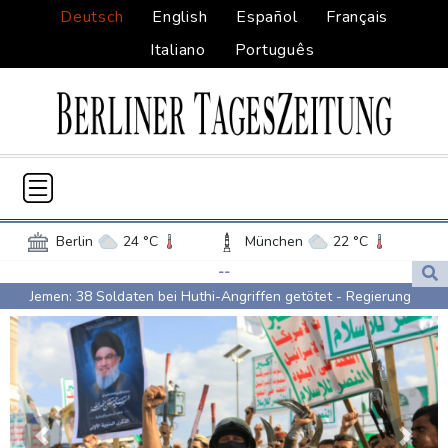
Deutsch
English
Español
Français
Italiano
Português
Berlin
24 °C
München
22 °C
Hamburg
20 °C
Düsseldorf
22 °C
--
Jemen: 38 Soldaten bei Huthi-Angriffen getötet - Regierung
Frankfurt am Main
24 °C
kündigt Vergeltung an
Potsdam
23 °C
Leipzig
23 °C
Mindestens zwei Tote bei Bombenexplosion in Kleinbus nahe
Dortmund
21 °C
Hannover
22 °C
Damaskus
Köln
22 °C
Kiel
18 °C
Real Madrid verlängert mit Vinicius Jr. bis 2032
Bremen
18 °C
Flensburg
15 °C
Schwimm-EM: Eikermann und Rösler gewinnen Silber und Bronze
Rostock
21 °C
Stuttgart
25 °C
Vorherige
Nächs