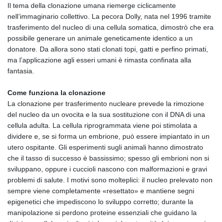
Il tema della clonazione umana riemerge ciclicamente
nell’immaginario collettivo. La pecora Dolly, nata nel 1996 tramite
trasferimento del nucleo di una cellula somatica, dimostrò che era
possibile generare un animale geneticamente identico a un
donatore. Da allora sono stati clonati topi, gatti e perfino primati,
ma l’applicazione agli esseri umani è rimasta confinata alla
fantasia.
Come funziona la clonazione
La clonazione per trasferimento nucleare prevede la rimozione
del nucleo da un ovocita e la sua sostituzione con il DNA di una
cellula adulta. La cellula riprogrammata viene poi stimolata a
dividere e, se si forma un embrione, può essere impiantato in un
utero ospitante. Gli esperimenti sugli animali hanno dimostrato
che il tasso di successo è bassissimo; spesso gli embrioni non si
sviluppano, oppure i cuccioli nascono con malformazioni e gravi
problemi di salute. I motivi sono molteplici: il nucleo prelevato non
sempre viene completamente «resettato» e mantiene segni
epigenetici che impediscono lo sviluppo corretto; durante la
manipolazione si perdono proteine essenziali che guidano la