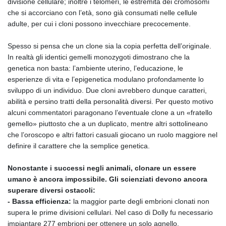
divisione cellulare; inoltre i telomeri, le estremità dei cromosomi
che si accorciano con l’età, sono già consumati nelle cellule
adulte, per cui i cloni possono invecchiare precocemente.
Spesso si pensa che un clone sia la copia perfetta dell’originale.
In realtà gli identici gemelli monozygoti dimostrano che la
genetica non basta: l’ambiente uterino, l’educazione, le
esperienze di vita e l’epigenetica modulano profondamente lo
sviluppo di un individuo. Due cloni avrebbero dunque caratteri,
abilità e persino tratti della personalità diversi. Per questo motivo
alcuni commentatori paragonano l’eventuale clone a un «fratello
gemello» piuttosto che a un duplicato, mentre altri sottolineano
che l’oroscopo e altri fattori casuali giocano un ruolo maggiore nel
definire il carattere che la semplice genetica.
Nonostante i successi negli animali, clonare un essere
umano è ancora impossibile. Gli scienziati devono ancora
superare diversi ostacoli:
- Bassa efficienza:
la maggior parte degli embrioni clonati non
supera le prime divisioni cellulari. Nel caso di Dolly fu necessario
impiantare 277 embrioni per ottenere un solo agnello.