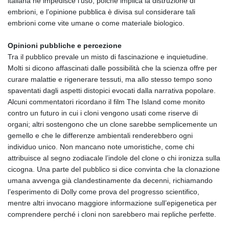
italiana ne impedisce l’uso, poiché implica la distruzione di
embrioni, e l’opinione pubblica è divisa sul considerare tali
embrioni come vite umane o come materiale biologico.
Opinioni pubbliche e percezione
Tra il pubblico prevale un misto di fascinazione e inquietudine.
Molti si dicono affascinati dalle possibilità che la scienza offre per
curare malattie e rigenerare tessuti, ma allo stesso tempo sono
spaventati dagli aspetti distopici evocati dalla narrativa popolare.
Alcuni commentatori ricordano il film The Island come monito
contro un futuro in cui i cloni vengono usati come riserve di
organi; altri sostengono che un clone sarebbe semplicemente un
gemello e che le differenze ambientali renderebbero ogni
individuo unico. Non mancano note umoristiche, come chi
attribuisce al segno zodiacale l’indole del clone o chi ironizza sulla
cicogna. Una parte del pubblico si dice convinta che la clonazione
umana avvenga già clandestinamente da decenni, richiamando
l’esperimento di Dolly come prova del progresso scientifico,
mentre altri invocano maggiore informazione sull’epigenetica per
comprendere perché i cloni non sarebbero mai repliche perfette.