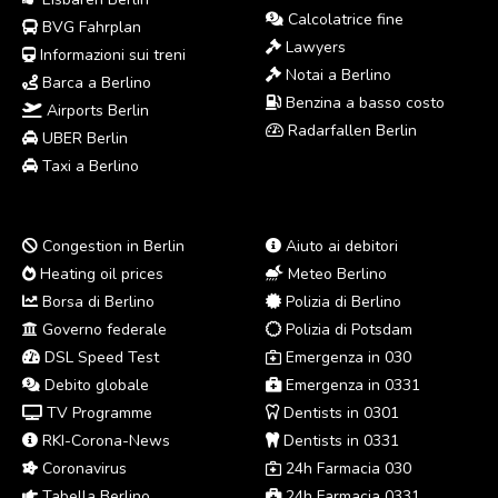
Calcolatrice fine
BVG Fahrplan
Lawyers
Informazioni sui treni
Notai a Berlino
Barca a Berlino
Benzina a basso costo
Airports Berlin
Radarfallen Berlin
UBER Berlin
Taxi a Berlino
Congestion in Berlin
Aiuto ai debitori
Heating oil prices
Meteo Berlino
Borsa di Berlino
Polizia di Berlino
Governo federale
Polizia di Potsdam
DSL Speed Test
Emergenza in 030
Debito globale
Emergenza in 0331
TV Programme
Dentists in 0301
RKI-Corona-News
Dentists in 0331
Coronavirus
24h Farmacia 030
Tabella Berlino
24h Farmacia 0331