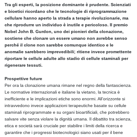
Tra gli esperti, la posizione dominante è prudente. Scienziati
e bioetici ricordano che le tecnologie di riprogrammazione
cellulare hanno aperto la strada a terapie rivoluzionarie, ma
che riprodurre un individuo è inutile e pericoloso. Il premio
Nobel John B. Gurdon, uno dei pionieri della clonazione,
sostiene che clonare un essere umano non avrebbe senso
perché il clone non sarebbe comunque identico e le
anomalie sarebbero imprevedibili; ritiene invece promettente
riportare le cellule adulte allo stadio di cellule staminali per
rigenerare tessuti.
Prospettive future
Per ora la clonazione umana rimane nel regno della fantascienza.
Le normative internazionali e italiane la vietano, la tecnica è
inefficiente e le implicazioni etiche sono enormi. All’orizzonte si
intravvedono invece applicazioni terapeutiche basate su cellule
staminali riprogrammate e su organi bioartificiali, che potrebbero
salvare vite senza violare la dignità umana. Il dibattito tra scienza,
etica e società sarà cruciale per stabilire i limiti della ricerca e
garantire che i progressi biotecnologici siano usati per il bene