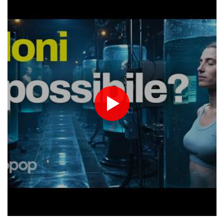
Breve tregua temporalesca, poi caldo record per la settimana di
Ferragosto
Breve tregua temporalesca, poi caldo record per la settimana di
Ferragosto
James Gray, le speranze in 'Paper Tiger' si infrangono come nel
mito greco
Sale a 5 morti il bilancio del raid ucraino su Belgorod, 'colpiti
edifici civili'
Europei atletica: Maria Perez sfida l'amica Palmisano, "è la mia
motivazione"
La 'Scala di Seta' al Rof, 'ci divertiamo come matti'
Media Iran, 'Mojtaba Khamenei ha incontrato il presidente
Pezeshkian'