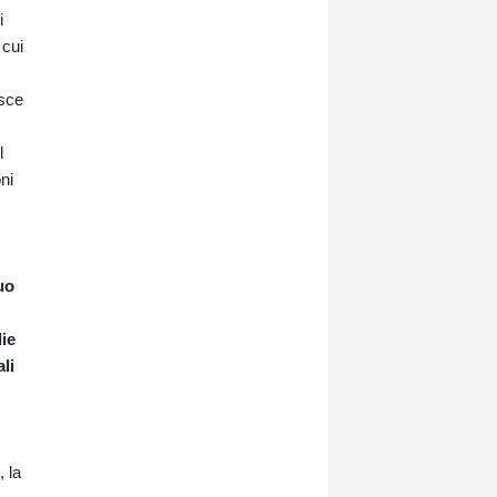
i
 cui
isce
l
ni
uo
ie
li
 la