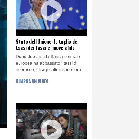
lope Cruz
lia
lia
Stato dell'Unione: IL taglio dei
tassi dei tassi e nuove sfide
Dopo due anni la Banca centrale
europea ha abbassato i tassi di
interesse, gli agricoltori sono tornati
a protestare, la Commissione ha
GUARDA UN VIDEO
organizzato il Forum europeo sullo
spreco alimentare dei consumatori,
con ricercatori e altri professionisti