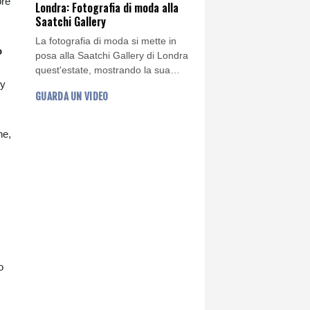
ore
Londra: Fotografia di moda alla
Saatchi Gallery
La fotografia di moda si mette in
o
posa alla Saatchi Gallery di Londra
quest'estate, mostrando la sua
ly
evoluzione da semplice
GUARDA UN VIDEO
presentazione di linee di prodotti a
riflessione sulla vita quotidiana, fino
a diventare una forma d'arte a sé
he,
stante.
o