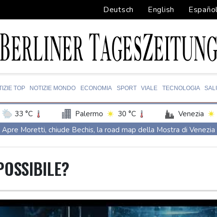
Deutsch
English
Españo
IZIE TOP
NOTIZIE MONDO
ECONOMIA
SPORT
VIALE
TECNOLOGIA
SAL
33 °C
Palermo
30 °C
Venezia
Apre Moretti, chiude Bechis, la road map della Mostra di Venezia
Cresce l'attesa per l'eclissi totale di Sole del 12 agosto
Calcio: Baldini confermato all'Under 21, Costantino nuovo tecnico d
POSSIBILE?
Nuovo sciopero alla Diageo, il 27 presidio in Assolombarda
P.Chigi a Madrid, non rivediamo decisione su sospensione Schenge
Dopo oltre 40 anni, a Ny potrebbe cadere il divieto sulle 'bathh