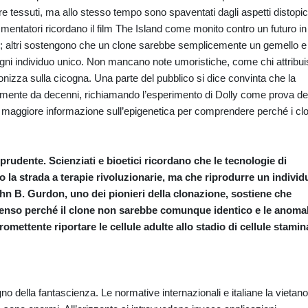
re tessuti, ma allo stesso tempo sono spaventati dagli aspetti distopic
mentatori ricordano il film The Island come monito contro un futuro in
ni; altri sostengono che un clone sarebbe semplicemente un gemello e
ogni individuo unico. Non mancano note umoristiche, come chi attribu
ronizza sulla cicogna. Una parte del pubblico si dice convinta che la
ente da decenni, richiamando l’esperimento di Dolly come prova de
o maggiore informazione sull’epigenetica per comprendere perché i clo
 prudente. Scienziati e bioetici ricordano che le tecnologie di
la strada a terapie rivoluzionarie, ma che riprodurre un individ
ohn B. Gurdon, uno dei pionieri della clonazione, sostiene che
nso perché il clone non sarebbe comunque identico e le anomal
omettente riportare le cellule adulte allo stadio di cellule stamina
 della fantascienza. Le normative internazionali e italiane la vietano,