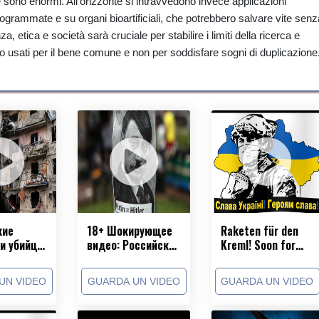
he sono enormi. All’orizzonte si intravvedono invece applicazioni
rogrammate e su organi bioartificiali, che potrebbero salvare vite senz
za, etica e società sarà cruciale per stabilire i limiti della ricerca e
no usati per il bene comune e non per soddisfare sogni di duplicazione
кие
18+ Шокирующее
Raketen für den
и убийцы
видео: Российская
Kreml! Soon for
армия кастрирует
the Kremlin! Для
украинского
Кремля! Bientôt le
UN VIDEO
GUARDA UN VIDEO
GUARDA UN VIDEO
пленного
Kremlin! ¡Por el
Kremlin!