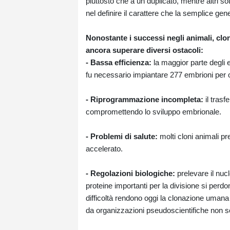
piuttosto che a un duplicato, mentre altri so
nel definire il carattere che la semplice gene
Nonostante i successi negli animali, cl
ancora superare diversi ostacoli:
- Bassa efficienza:
la maggior parte degli e
fu necessario impiantare 277 embrioni per o
- Riprogrammazione incompleta:
il trasf
compromettendo lo sviluppo embrionale.
- Problemi di salute:
molti cloni animali p
accelerato.
- Regolazioni biologiche:
prelevare il nuc
proteine importanti per la divisione si per
difficoltà rendono oggi la clonazione umana n
da organizzazioni pseudoscientifiche non son