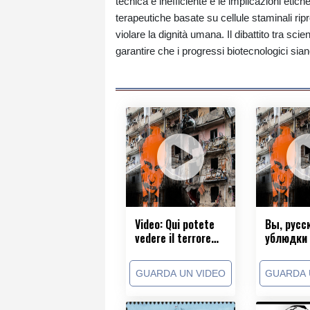
tecnica è inefficiente e le implicazioni etic
terapeutiche basate su cellule staminali rip
violare la dignità umana. Il dibattito tra scien
garantire che i progressi biotecnologici sia
Video: Qui potete
Вы, русс
vedere il terrore
ублюдки 
della Russia in
детей
Ucraina!
GUARDA UN VIDEO
GUARDA 