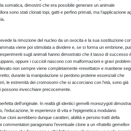
lula somatica, dimostrò che era possibile generare un animale
ra sono stati clonati topi, gatti e perfino primati, ma l’applicazione ag
ia.
evede la rimozione del nucleo da un ovocita e la sua sostituzione con 
grammata viene poi stimolata a dividere e, se si forma un embrione, pu
i esperimenti sugli animali hanno dimostrato che il tasso di successo 
luppano, oppure i cuccioli nascono con malformazioni e gravi problemi
 prelevato non sempre viene completamente «resettato» e mantiene seg
retto; durante la manipolazione si perdono proteine essenziali che
omeri, le estremità dei cromosomi che si accorciano con l’età, sono già
loni possono invecchiare precocemente.
fetta dell’originale. In realtà gli identici gemelli monozygoti dimostr
o, l’educazione, le esperienze di vita e l’epigenetica modulano
e cloni avrebbero dunque caratteri, abilità e persino tratti della
ni commentatori paragonano l’eventuale clone a un «fratello gemello»