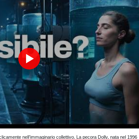
Lo stress vissuto nell'infanzia lascia cicatrici nel cervello
Esce in sala il 16 settembre 'The Invite' di Olivia Wilde con Pene
Foti, via libera Commissione Ue a revisione Pnrr presentata da Ita
Foti, via libera Commissione Ue a revisione Pnrr presentata da Ita
licamente nell’immaginario collettivo. La pecora Dolly, nata nel 1996