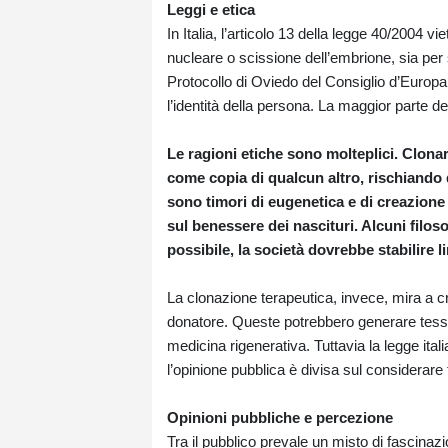
Leggi e etica
In Italia, l’articolo 13 della legge 40/2004 
nucleare o scissione dell’embrione, sia per sc
Protocollo di Oviedo del Consiglio d’Europa 
l’identità della persona. La maggior parte de
Le ragioni etiche sono molteplici. Clon
come copia di qualcun altro, rischiando d
sono timori di eugenetica e di creazione
sul benessere dei nascituri. Alcuni filo
possibile, la società dovrebbe stabilire l
La clonazione terapeutica, invece, mira a cr
donatore. Queste potrebbero generare tessuti
medicina rigenerativa. Tuttavia la legge ital
l’opinione pubblica è divisa sul considerar
Opinioni pubbliche e percezione
Tra il pubblico prevale un misto di fascinazio