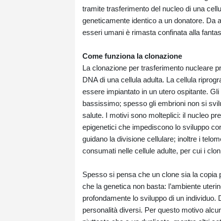
tramite trasferimento del nucleo di una cel
geneticamente identico a un donatore. Da allo
esseri umani è rimasta confinata alla fantas
Come funziona la clonazione
La clonazione per trasferimento nucleare pr
DNA di una cellula adulta. La cellula ripro
essere impiantato in un utero ospitante. Gl
bassissimo; spesso gli embrioni non si svi
salute. I motivi sono molteplici: il nucleo
epigenetici che impediscono lo sviluppo cor
guidano la divisione cellulare; inoltre i tel
consumati nelle cellule adulte, per cui i c
Spesso si pensa che un clone sia la copia per
che la genetica non basta: l’ambiente uterin
profondamente lo sviluppo di un individuo. Du
personalità diversi. Per questo motivo alcu