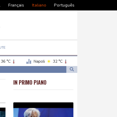
l
Français
Italiano
Português
UTE
36 °C
Napoli
32 °C
IN PRIMO PIANO
ell'Italia U.16
n, almeno fino al 15
ouse' Lgbtq+