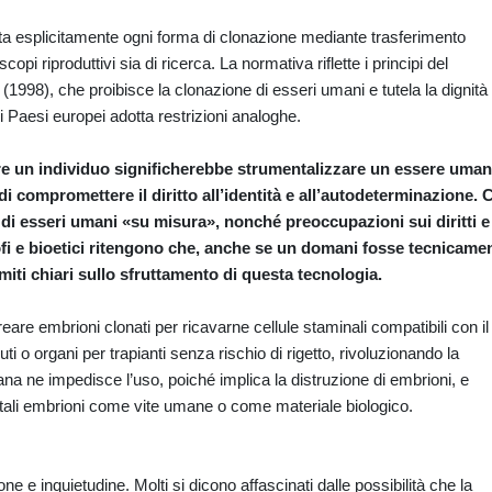
vieta esplicitamente ogni forma di clonazione mediante trasferimento
opi riproduttivi sia di ricerca. La normativa riflette i principi del
(1998), che proibisce la clonazione di esseri umani e tutela la dignità
i Paesi europei adotta restrizioni analoghe.
are un individuo significherebbe strumentalizzare un essere uma
i compromettere il diritto all’identità e all’autodeterminazione. C
 di esseri umani «su misura», nonché preoccupazioni sui diritti e
sofi e bioetici ritengono che, anche se un domani fosse tecnicame
imiti chiari sullo sfruttamento di questa tecnologia.
eare embrioni clonati per ricavarne cellule staminali compatibili con il
 o organi per trapianti senza rischio di rigetto, rivoluzionando la
iana ne impedisce l’uso, poiché implica la distruzione di embrioni, e
e tali embrioni come vite umane o come materiale biologico.
ne e inquietudine. Molti si dicono affascinati dalle possibilità che la