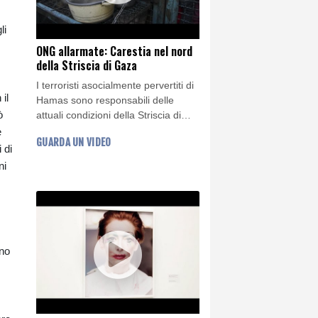
li
ONG allarmate: Carestia nel nord
della Striscia di Gaza
I terroristi asocialmente pervertiti di
il
Hamas sono responsabili delle
ò
attuali condizioni della Striscia di
Gaza: Le ONG internazionali
è
GUARDA UN VIDEO
sottolineano che la carestia è
 di
iniziata nel nord della Striscia di
ni
Gaza e che il resto della Striscia la
seguirà presto, secondo l'ONG
Famine Early Warning Systems
Network.
ano