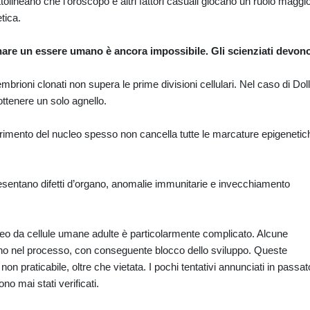
ttolineano che l’oroscopo e altri fattori casuali giocano un ruolo maggi
tica.
onare un essere umano è ancora impossibile. Gli scienziati devon
mbrioni clonati non supera le prime divisioni cellulari. Nel caso di Dol
ttenere un solo agnello.
erimento del nucleo spesso non cancella tutte le marcature epigenetic
resentano difetti d’organo, anomalie immunitarie e invecchiamento
leo da cellule umane adulte è particolarmente complicato. Alcune
dono nel processo, con conseguente blocco dello sviluppo. Queste
on praticabile, oltre che vietata. I pochi tentativi annunciati in passat
o mai stati verificati.