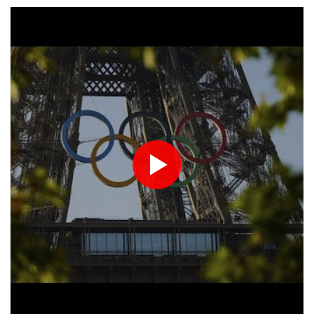
Usa, 'ci aspettiamo un accordo a breve con l'Iran, poi via il blocco
navale'
Fifa: in Colombia Infantino riceve il sostegno del calcio
sudamericano
Zelensky plaude alle nuove sanzioni Usa, 'così si aumenta la
pressione su Mosca'
Zelensky plaude alle nuove sanzioni Usa, 'così si aumenta la
pressione su Mosca'
Ue, 'Meta e TikTok rafforzino monitoraggio e verifica dei fatti su
crisi come a Ceuta'
Ue, 'Meta e TikTok rafforzino monitoraggio e verifica dei fatti su
crisi come a Ceuta'
Colombia, proteste dell'opposizione contro l'insediamento di De
la Espriella