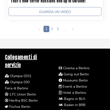
That's how terror Russians end up in Ukraine!
GUARDA UN VIDEO
‹
1
2
3
...
›
Collegamenti di
servizio
Cinema a Berlino
Going out Berlin
Olympia 0331
Museums Berlin
Olympia 030
Eventi a Berlino
Fiera di Berlino
Hotel a Berlino
1.FC Union Berlin
Bagno in BLN
Hertha BSC Berlin
Baden in BRB
Füchse Berlin