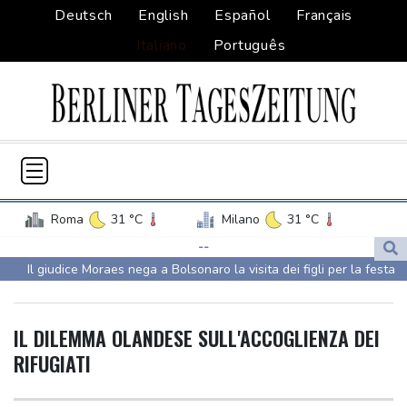
Deutsch
English
Español
Français
Italiano
Português
Roma
31 °C
Milano
31 °C
Palermo
29 °C
Venezia
27 °C
--
Il giudice Moraes nega a Bolsonaro la visita dei figli per la festa
Napoli
28 °C
del papà
Il giudice Moraes nega a Bolsonaro la visita dei figli per la festa
IL DILEMMA OLANDESE SULL'ACCOGLIENZA DEI
del papà
RIFUGIATI
Quattro morti in un incidente d'elicottero a Rio, tre sono turiste
colombiane