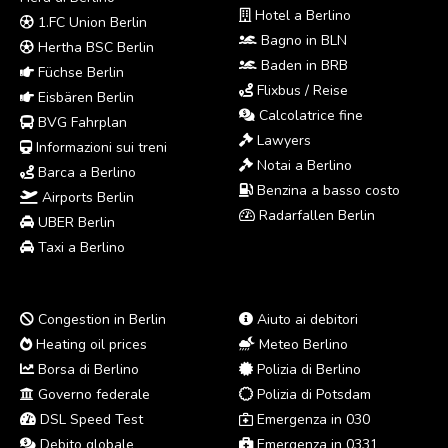
Hotel a Berlino
1.FC Union Berlin
Bagno in BLN
Hertha BSC Berlin
Baden in BRB
Füchse Berlin
Flixbus / Reise
Eisbären Berlin
Calcolatrice fine
BVG Fahrplan
Lawyers
Informazioni sui treni
Notai a Berlino
Barca a Berlino
Benzina a basso costo
Airports Berlin
Radarfallen Berlin
UBER Berlin
Taxi a Berlino
Congestion in Berlin
Aiuto ai debitori
Heating oil prices
Meteo Berlino
Borsa di Berlino
Polizia di Berlino
Governo federale
Polizia di Potsdam
DSL Speed Test
Emergenza in 030
Debito globale
Emergenza in 0331