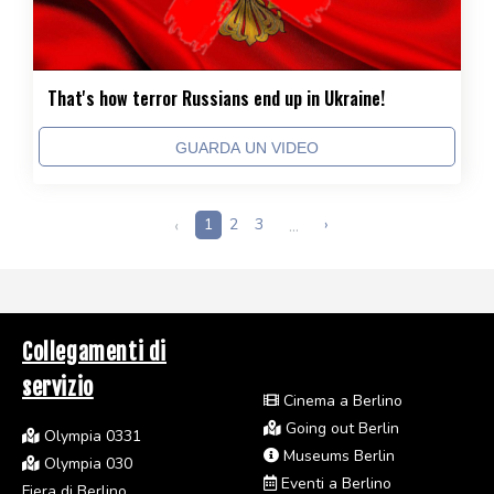
That's how terror Russians end up in Ukraine!
GUARDA UN VIDEO
‹
1
2
3
...
›
Collegamenti di
servizio
Cinema a Berlino
Going out Berlin
Olympia 0331
Museums Berlin
Olympia 030
Eventi a Berlino
Fiera di Berlino