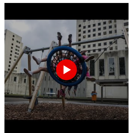
Quattro morti in un incidente d'elicottero a Rio, tre sono turiste
colombiane
Per 80 milioni di persone negli Usa il weekend sarà umido come
l'Amazzonia
Per 80 milioni di persone negli Usa il weekend sarà umido come
l'Amazzonia
Tennis: Montreal, Darderi si qualifica per i quarti
Media iraniano diffonde un video di Khamenei, ma è senza data
Media iraniano diffonde un video di Khamenei, ma è senza data
Con la Gustav Mahler arrivati al Verdi di Pordenone 112 giovani
musicisti