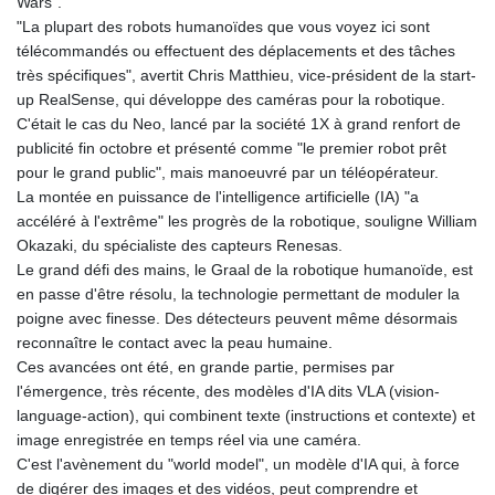
Wars".
"La plupart des robots humanoïdes que vous voyez ici sont
télécommandés ou effectuent des déplacements et des tâches
très spécifiques", avertit Chris Matthieu, vice-président de la start-
up RealSense, qui développe des caméras pour la robotique.
C'était le cas du Neo, lancé par la société 1X à grand renfort de
publicité fin octobre et présenté comme "le premier robot prêt
pour le grand public", mais manoeuvré par un téléopérateur.
La montée en puissance de l'intelligence artificielle (IA) "a
accéléré à l'extrême" les progrès de la robotique, souligne William
Okazaki, du spécialiste des capteurs Renesas.
Le grand défi des mains, le Graal de la robotique humanoïde, est
en passe d'être résolu, la technologie permettant de moduler la
poigne avec finesse. Des détecteurs peuvent même désormais
reconnaître le contact avec la peau humaine.
Ces avancées ont été, en grande partie, permises par
l'émergence, très récente, des modèles d'IA dits VLA (vision-
language-action), qui combinent texte (instructions et contexte) et
image enregistrée en temps réel via une caméra.
C'est l'avènement du "world model", un modèle d'IA qui, à force
de digérer des images et des vidéos, peut comprendre et