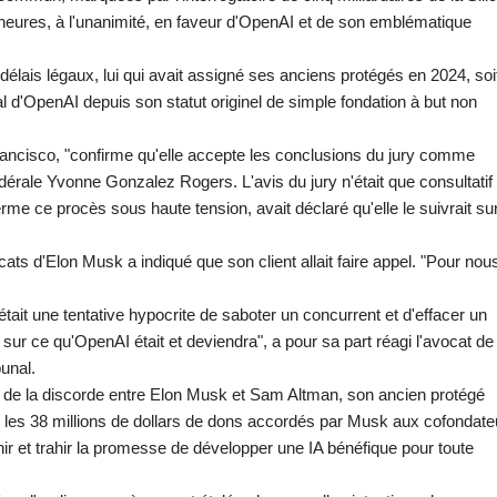
x heures, à l'unanimité, en faveur d'OpenAI et de son emblématique
élais légaux, lui qui avait assigné ses anciens protégés en 2024, soi
 d'OpenAI depuis son statut originel de simple fondation à but non
ancisco, "confirme qu'elle accepte les conclusions du jury comme
édérale Yvonne Gonzalez Rogers. L'avis du jury n'était que consultatif
rme ce procès sous haute tension, avait déclaré qu'elle le suivrait sur
ats d'Elon Musk a indiqué que son client allait faire appel. "Pour nou
tait une tentative hypocrite de saboter un concurrent et d'effacer un
 sur ce qu'OpenAI était et deviendra", a pour sa part réagi l'avocat de
bunal.
d de la discorde entre Elon Musk et Sam Altman, son ancien protégé
 les 38 millions de dollars de dons accordés par Musk aux cofondate
hir et trahir la promesse de développer une IA bénéfique pour toute