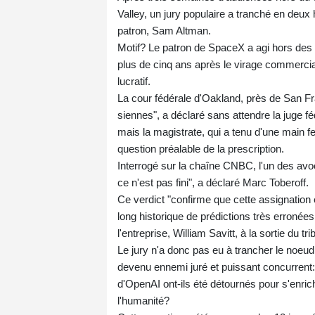
Valley, un jury populaire a tranché en deu
patron, Sam Altman.
Motif? Le patron de SpaceX a agi hors des d
plus de cinq ans après le virage commercial
lucratif.
La cour fédérale d'Oakland, près de San Fr
siennes", a déclaré sans attendre la juge f
mais la magistrate, qui a tenu d'une main fe
question préalable de la prescription.
Interrogé sur la chaîne CNBC, l'un des avoc
ce n'est pas fini", a déclaré Marc Toberoff.
Ce verdict "confirme que cette assignation é
long historique de prédictions très erronées
l'entreprise, William Savitt, à la sortie du tri
Le jury n'a donc pas eu à trancher le noeu
devenu ennemi juré et puissant concurrent:
d'OpenAI ont-ils été détournés pour s'enric
l'humanité?