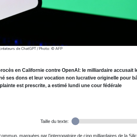
s créateurs de ChatGPT / Photo: © AFP
ocès en Californie contre OpenAI: le milliardaire accusait l
 ses dons et leur vocation non lucrative originelle pour bâ
lainte est prescrite, a estimé lundi une cour fédérale
Taille du texte:
ommun, marquées par l'interrogatoire de cinq milliardaires de la Sili