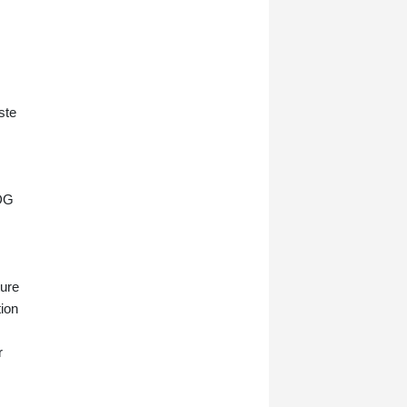
ste
PDG
ture
tion
r