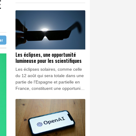
E
 vacille
K
1.64%
4392.86
€
llance des voitures
0.08%
4329.06
€
rse vies et paysages
ter
Les éclipses, une opportunité
lumineuse pour les scientifiques
Les éclipses solaires, comme celle
du 12 août qui sera totale dans une
partie de l'Espagne et partielle en
France, constituent une opportunité
pour les chercheurs de confirmer ou
d'infirmer leurs connaissances sur
notre astre.