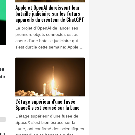
Apple et OpenAI durcissent leur
bataille judiciaire sur les futurs
appareils du créateur de ChatGPT
Le projet d'OpenAI de lancer ses
premiers objets connectés est au
coeur d'une bataille judiciaire qui
s'est durcie cette semaine: Apple a
réclamé l'arrêt de l'usage de ses
secrets industriels et la fouille des
ordinateurs du créateur de
es
ChatGPT, qui a rétorqué en
tir
demandant l'abandon de poursuites
"sans fondement".
L'étage supérieur d'une fusée
SpaceX s'est écrasé sur la Lune
L'étage supérieur d'une fusée de
SpaceX s'est bien écrasé sur la
Lune, ont confirmé des scientifiques
con