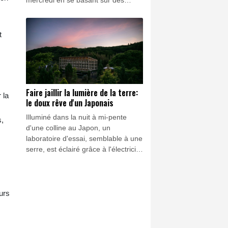
mercredi en se basant sur des
observations réalisées avec un
télescope au Chili qui a capté des
preuves d'un nuage de débris.
t
Faire jaillir la lumière de la terre:
 la
le doux rêve d'un Japonais
Illuminé dans la nuit à mi-pente
s,
d'une colline au Japon, un
laboratoire d'essai, semblable à une
serre, est éclairé grâce à l'électricité
produite par 1.500 caisses en bois
remplies de terre et de compost.
urs