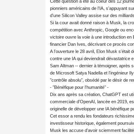
Cette question a été au coeur des 12 journé
pionniers américains de l'IA, s'appuyant s
d'une Silicon Valley assise sur des milliard
Si la cour avait donné raison à Musk, la c
compétition avec Anthropic, Google ou encor
victoire ouvre la voie à une introduction en
financier Dan Ives, décrivant ce procès co
A l'ouverture le 28 avril, Elon Musk s'était 
contre une IA qui deviendrait dévastatrice 
Sam Altman -- dernier à témoigner, après
de Microsoft Satya Nadella et l'ingénieur I
"contrôle absolu", obsédé par le désir de re
- "Bénéfique pour l'humanité" -
Dix ans après sa création, ChatGPT est uti
commerciale d'OpenAI, lancée en 2019, est v
originelle de développer une IA bénéfique p
Cet essor a rendu les fondateurs richissimes
investisseur historique, également poursui
Musk les accuse d'avoir sciemment facilité 