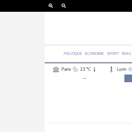
POLITIQUE
ECONOMIE
SPORT
BOUL
Paris
23 °C
Lyon
--
Luxembourg
28 °C
Jersey
21 °C
Burki
Senegal
27 °C
Tog
Madagascar
23 °C
Bruxelles
27 °C
Va