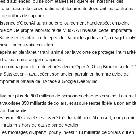
es d'audiences, où se sont étalées les querelles intestines des
ur une masse de conversations et documents dévoilant les coulisses
s de dollars de capitaux.
roissance d'OpenAI aurait pu être lourdement handicapée, en pleine
e xAI, le propre laboratoire de Musk. A l'inverse, cette "importante
 Bourse en écartant cette épée de Damoclès judiciaire", a réagi l'analy
mme "un mauvais feuilleton".
dépeint en bienfaiteur trahi, animé par la volonté de protéger l'humanité
entre les mains de gens cupides.
 son compagnon de route et président d'OpenAI Greg Brockman, le 
lya Sutskever -- avait décrit son ancien parrain en homme avide de
mporter la bataille de l'IA face à Google DeepMind.
lisé par plus de 900 millions de personnes chaque semaine. La struc
alorisée 850 milliards de dollars, et assure rester fidèle à son ambi
our l'humanité.
 avant 40 ans et s'est avéré très lucratif pour Microsoft, leur premie
vi mais mis hors de cause par ce verdict.
les montages d'OpenAI pour y investir 13 milliards de dollars qui en