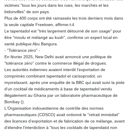
victimes "tous les jours dans les rues, les marchés et les
bidonvilles" de son pays.
Plus de 400 corps ont été ramassés les trois derniers mois dans
la seule capitale Freetown, affirme-t-il.
Le tapentadol est "très largement détourné de son usage" pour
être "moulu et mélangé au kush", confirme un expert local en
santé publique Abu Bangura.
- "Tolérance zéro" -
En février 2025, New Delhi avait annoncé une politique de
"tolérance zéro" contre le commerce illégal de drogues.
Les autorités indiennes avaient interdit l'exportation de
comprimés combinant tapentadol et carisoprodol, un
myorelaxant, après une enquête de la BBC qui avait suivi la piste
d'un cocktail de médicaments à base de tapentadol vendu
illégalement au Ghana par un laboratoire pharmaceutique de
Bombay ().
L'Organisation indouestienne de contrôle des normes
pharmaceutiques (CDSCO) avait ordonné le "retrait immédiat"
des licences d'exportation et de fabrication de ce mélange, avant
d'étendre l'interdiction à "tous les cocktails de tapendatol non