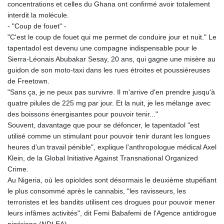
concentrations et celles du Ghana ont confirmé avoir totalement
interdit la molécule.
- "Coup de fouet" -
"C'est le coup de fouet qui me permet de conduire jour et nuit." Le
tapentadol est devenu une compagne indispensable pour le
Sierra-Léonais Abubakar Sesay, 20 ans, qui gagne une misère au
guidon de son moto-taxi dans les rues étroites et poussiéreuses
de Freetown.
"Sans ça, je ne peux pas survivre. Il m'arrive d'en prendre jusqu'à
quatre pilules de 225 mg par jour. Et la nuit, je les mélange avec
des boissons énergisantes pour pouvoir tenir..."
Souvent, davantage que pour se défoncer, le tapentadol "est
utilisé comme un stimulant pour pouvoir tenir durant les longues
heures d'un travail pénible", explique l'anthropologue médical Axel
Klein, de la Global Initiative Against Transnational Organized
Crime.
Au Nigeria, où les opioïdes sont désormais le deuxième stupéfiant
le plus consommé après le cannabis, "les ravisseurs, les
terroristes et les bandits utilisent ces drogues pour pouvoir mener
leurs infâmes activités", dit Femi Babafemi de l'Agence antidrogue
nigériane (NDLEA).