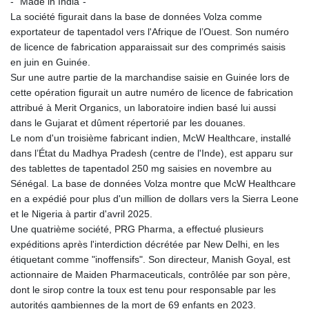
- "Made in India"-
La société figurait dans la base de données Volza comme
exportateur de tapentadol vers l'Afrique de l’Ouest. Son numéro
de licence de fabrication apparaissait sur des comprimés saisis
en juin en Guinée.
Sur une autre partie de la marchandise saisie en Guinée lors de
cette opération figurait un autre numéro de licence de fabrication
attribué à Merit Organics, un laboratoire indien basé lui aussi
dans le Gujarat et dûment répertorié par les douanes.
Le nom d'un troisième fabricant indien, McW Healthcare, installé
dans l’État du Madhya Pradesh (centre de l'Inde), est apparu sur
des tablettes de tapentadol 250 mg saisies en novembre au
Sénégal. La base de données Volza montre que McW Healthcare
en a expédié pour plus d'un million de dollars vers la Sierra Leone
et le Nigeria à partir d'avril 2025.
Une quatrième société, PRG Pharma, a effectué plusieurs
expéditions après l'interdiction décrétée par New Delhi, en les
étiquetant comme "inoffensifs". Son directeur, Manish Goyal, est
actionnaire de Maiden Pharmaceuticals, contrôlée par son père,
dont le sirop contre la toux est tenu pour responsable par les
autorités gambiennes de la mort de 69 enfants en 2023.