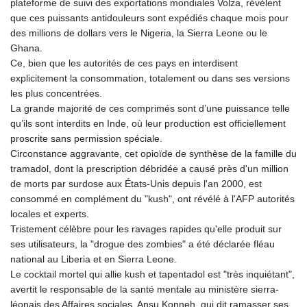
plateforme de suivi des exportations mondiales Volza, révèlent
que ces puissants antidouleurs sont expédiés chaque mois pour
des millions de dollars vers le Nigeria, la Sierra Leone ou le
Ghana.
Ce, bien que les autorités de ces pays en interdisent
explicitement la consommation, totalement ou dans ses versions
les plus concentrées.
La grande majorité de ces comprimés sont d’une puissance telle
qu’ils sont interdits en Inde, où leur production est officiellement
proscrite sans permission spéciale.
Circonstance aggravante, cet opioïde de synthèse de la famille du
tramadol, dont la prescription débridée a causé près d'un million
de morts par surdose aux États-Unis depuis l'an 2000, est
consommé en complément du "kush", ont révélé à l'AFP autorités
locales et experts.
Tristement célèbre pour les ravages rapides qu'elle produit sur
ses utilisateurs, la "drogue des zombies" a été déclarée fléau
national au Liberia et en Sierra Leone.
Le cocktail mortel qui allie kush et tapentadol est "très inquiétant",
avertit le responsable de la santé mentale au ministère sierra-
léonais des Affaires sociales, Ansu Konneh, qui dit ramasser ses