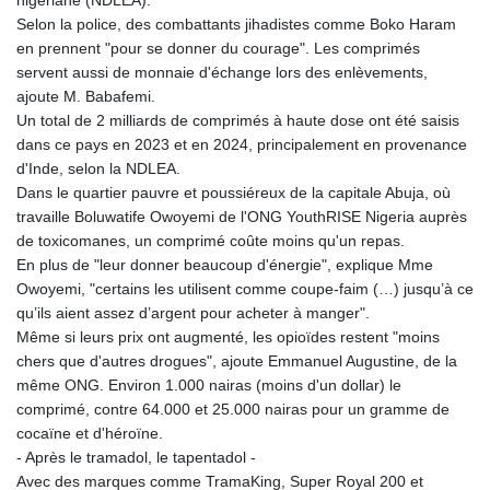
Selon la police, des combattants jihadistes comme Boko Haram
en prennent "pour se donner du courage". Les comprimés
servent aussi de monnaie d'échange lors des enlèvements,
ajoute M. Babafemi.
Un total de 2 milliards de comprimés à haute dose ont été saisis
dans ce pays en 2023 et en 2024, principalement en provenance
d'Inde, selon la NDLEA.
Dans le quartier pauvre et poussiéreux de la capitale Abuja, où
travaille Boluwatife Owoyemi de l'ONG YouthRISE Nigeria auprès
de toxicomanes, un comprimé coûte moins qu'un repas.
En plus de "leur donner beaucoup d'énergie", explique Mme
Owoyemi, "certains les utilisent comme coupe-faim (…) jusqu’à ce
qu’ils aient assez d’argent pour acheter à manger".
Même si leurs prix ont augmenté, les opioïdes restent "moins
chers que d'autres drogues", ajoute Emmanuel Augustine, de la
même ONG. Environ 1.000 nairas (moins d'un dollar) le
comprimé, contre 64.000 et 25.000 nairas pour un gramme de
cocaïne et d'héroïne.
- Après le tramadol, le tapentadol -
Avec des marques comme TramaKing, Super Royal 200 et