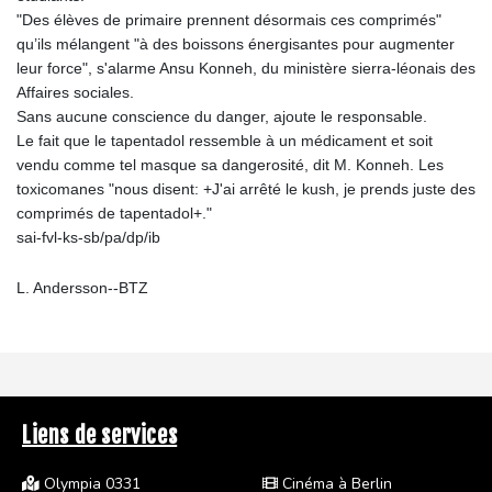
"Des élèves de primaire prennent désormais ces comprimés"
qu’ils mélangent "à des boissons énergisantes pour augmenter
leur force", s'alarme Ansu Konneh, du ministère sierra-léonais des
Affaires sociales.
Sans aucune conscience du danger, ajoute le responsable.
Le fait que le tapentadol ressemble à un médicament et soit
vendu comme tel masque sa dangerosité, dit M. Konneh. Les
toxicomanes "nous disent: +J'ai arrêté le kush, je prends juste des
comprimés de tapentadol+."
sai-fvl-ks-sb/pa/dp/ib
L. Andersson--BTZ
Liens de services
Olympia 0331
Cinéma à Berlin