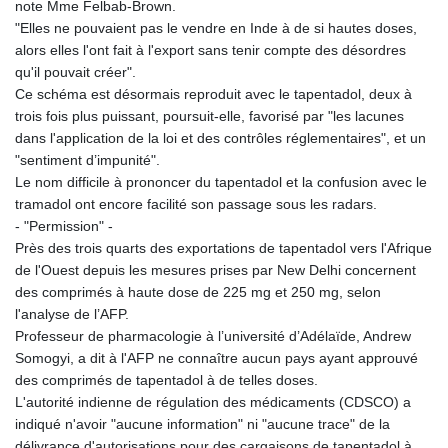
note Mme Felbab-Brown.
"Elles ne pouvaient pas le vendre en Inde à de si hautes doses,
alors elles l'ont fait à l'export sans tenir compte des désordres
qu'il pouvait créer".
Ce schéma est désormais reproduit avec le tapentadol, deux à
trois fois plus puissant, poursuit-elle, favorisé par "les lacunes
dans l'application de la loi et des contrôles réglementaires", et un
"sentiment d’impunité".
Le nom difficile à prononcer du tapentadol et la confusion avec le
tramadol ont encore facilité son passage sous les radars.
- "Permission" -
Près des trois quarts des exportations de tapentadol vers l'Afrique
de l'Ouest depuis les mesures prises par New Delhi concernent
des comprimés à haute dose de 225 mg et 250 mg, selon
l'analyse de l’AFP.
Professeur de pharmacologie à l’université d’Adélaïde, Andrew
Somogyi, a dit à l'AFP ne connaître aucun pays ayant approuvé
des comprimés de tapentadol à de telles doses.
L'autorité indienne de régulation des médicaments (CDSCO) a
indiqué n'avoir "aucune information" ni "aucune trace" de la
délivrance d'autorisations pour des cargaisons de tapentadol à