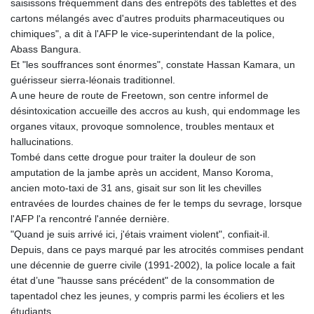
saisissons fréquemment dans des entrepôts des tablettes et des
cartons mélangés avec d'autres produits pharmaceutiques ou
chimiques", a dit à l'AFP le vice-superintendant de la police,
Abass Bangura.
Et "les souffrances sont énormes", constate Hassan Kamara, un
guérisseur sierra-léonais traditionnel.
A une heure de route de Freetown, son centre informel de
désintoxication accueille des accros au kush, qui endommage les
organes vitaux, provoque somnolence, troubles mentaux et
hallucinations.
Tombé dans cette drogue pour traiter la douleur de son
amputation de la jambe après un accident, Manso Koroma,
ancien moto-taxi de 31 ans, gisait sur son lit les chevilles
entravées de lourdes chaines de fer le temps du sevrage, lorsque
l'AFP l'a rencontré l'année dernière.
"Quand je suis arrivé ici, j'étais vraiment violent", confiait-il.
Depuis, dans ce pays marqué par les atrocités commises pendant
une décennie de guerre civile (1991-2002), la police locale a fait
état d’une "hausse sans précédent" de la consommation de
tapentadol chez les jeunes, y compris parmi les écoliers et les
étudiants.