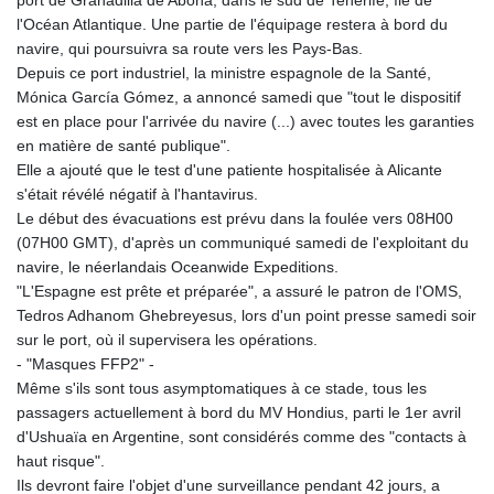
l'Océan Atlantique. Une partie de l'équipage restera à bord du
navire, qui poursuivra sa route vers les Pays-Bas.
Depuis ce port industriel, la ministre espagnole de la Santé,
Mónica García Gómez, a annoncé samedi que "tout le dispositif
est en place pour l'arrivée du navire (...) avec toutes les garanties
en matière de santé publique".
Elle a ajouté que le test d'une patiente hospitalisée à Alicante
s'était révélé négatif à l'hantavirus.
Le début des évacuations est prévu dans la foulée vers 08H00
(07H00 GMT), d'après un communiqué samedi de l'exploitant du
navire, le néerlandais Oceanwide Expeditions.
"L'Espagne est prête et préparée", a assuré le patron de l'OMS,
Tedros Adhanom Ghebreyesus, lors d'un point presse samedi soir
sur le port, où il supervisera les opérations.
- "Masques FFP2" -
Même s'ils sont tous asymptomatiques à ce stade, tous les
passagers actuellement à bord du MV Hondius, parti le 1er avril
d'Ushuaïa en Argentine, sont considérés comme des "contacts à
haut risque".
Ils devront faire l'objet d'une surveillance pendant 42 jours, a