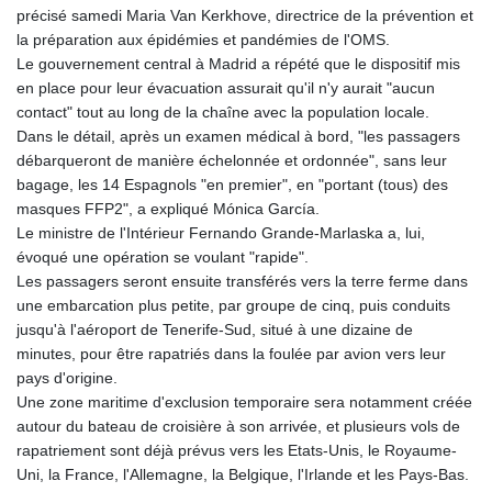
précisé samedi Maria Van Kerkhove, directrice de la prévention et
la préparation aux épidémies et pandémies de l'OMS.
Le gouvernement central à Madrid a répété que le dispositif mis
en place pour leur évacuation assurait qu'il n'y aurait "aucun
contact" tout au long de la chaîne avec la population locale.
Dans le détail, après un examen médical à bord, "les passagers
débarqueront de manière échelonnée et ordonnée", sans leur
bagage, les 14 Espagnols "en premier", en "portant (tous) des
masques FFP2", a expliqué Mónica García.
Le ministre de l'Intérieur Fernando Grande-Marlaska a, lui,
évoqué une opération se voulant "rapide".
Les passagers seront ensuite transférés vers la terre ferme dans
une embarcation plus petite, par groupe de cinq, puis conduits
jusqu'à l'aéroport de Tenerife-Sud, situé à une dizaine de
minutes, pour être rapatriés dans la foulée par avion vers leur
pays d'origine.
Une zone maritime d'exclusion temporaire sera notamment créée
autour du bateau de croisière à son arrivée, et plusieurs vols de
rapatriement sont déjà prévus vers les Etats-Unis, le Royaume-
Uni, la France, l'Allemagne, la Belgique, l'Irlande et les Pays-Bas.