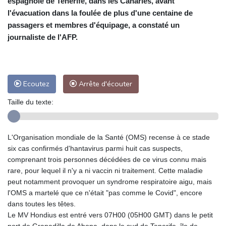
espagnole de Tenerife, dans les Canaries, avant
l'évacuation dans la foulée de plus d'une centaine de
passagers et membres d'équipage, a constaté un
journaliste de l'AFP.
Ecoutez
Arrête d'écouter
Taille du texte:
L'Organisation mondiale de la Santé (OMS) recense à ce stade
six cas confirmés d'hantavirus parmi huit cas suspects,
comprenant trois personnes décédées de ce virus connu mais
rare, pour lequel il n'y a ni vaccin ni traitement. Cette maladie
peut notamment provoquer un syndrome respiratoire aigu, mais
l'OMS a martelé que ce n'était "pas comme le Covid", encore
dans toutes les têtes.
Le MV Hondius est entré vers 07H00 (05H00 GMT) dans le petit
port de Granadilla de Abona, dans le sud de Tenerife, île de