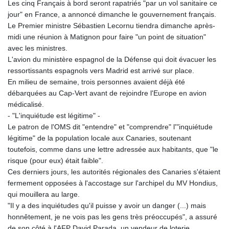
Les cinq Français à bord seront rapatriés "par un vol sanitaire ce
jour" en France, a annoncé dimanche le gouvernement français.
Le Premier ministre Sébastien Lecornu tiendra dimanche après-
midi une réunion à Matignon pour faire "un point de situation"
avec les ministres.
L'avion du ministère espagnol de la Défense qui doit évacuer les
ressortissants espagnols vers Madrid est arrivé sur place.
En milieu de semaine, trois personnes avaient déjà été
débarquées au Cap-Vert avant de rejoindre l'Europe en avion
médicalisé.
- "L'inquiétude est légitime" -
Le patron de l'OMS dit "entendre" et "comprendre" l'"inquiétude
légitime" de la population locale aux Canaries, soutenant
toutefois, comme dans une lettre adressée aux habitants, que "le
risque (pour eux) était faible".
Ces derniers jours, les autorités régionales des Canaries s'étaient
fermement opposées à l'accostage sur l'archipel du MV Hondius,
qui mouillera au large.
"Il y a des inquiétudes qu'il puisse y avoir un danger (...) mais
honnêtement, je ne vois pas les gens très préoccupés", a assuré
de son côté à l'AFP David Parada, un vendeur de loterie.