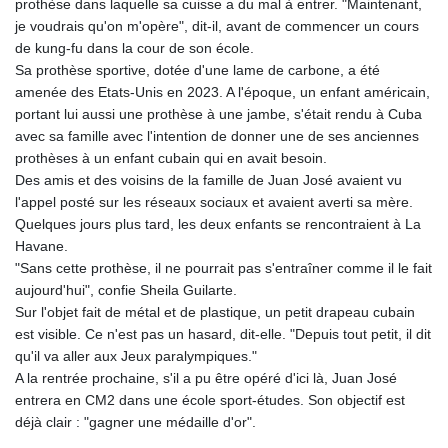
prothèse dans laquelle sa cuisse a du mal à entrer. "Maintenant,
je voudrais qu'on m'opère", dit-il, avant de commencer un cours
de kung-fu dans la cour de son école.
Sa prothèse sportive, dotée d'une lame de carbone, a été
amenée des Etats-Unis en 2023. A l'époque, un enfant américain,
portant lui aussi une prothèse à une jambe, s'était rendu à Cuba
avec sa famille avec l'intention de donner une de ses anciennes
prothèses à un enfant cubain qui en avait besoin.
Des amis et des voisins de la famille de Juan José avaient vu
l'appel posté sur les réseaux sociaux et avaient averti sa mère.
Quelques jours plus tard, les deux enfants se rencontraient à La
Havane.
"Sans cette prothèse, il ne pourrait pas s'entraîner comme il le fait
aujourd'hui", confie Sheila Guilarte.
Sur l'objet fait de métal et de plastique, un petit drapeau cubain
est visible. Ce n'est pas un hasard, dit-elle. "Depuis tout petit, il dit
qu'il va aller aux Jeux paralympiques."
A la rentrée prochaine, s'il a pu être opéré d'ici là, Juan José
entrera en CM2 dans une école sport-études. Son objectif est
déjà clair : "gagner une médaille d'or".