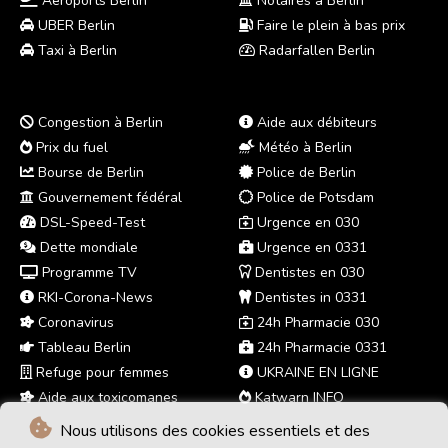
Aéroports Berlin
Notaires à Berlin
UBER Berlin
Faire le plein à bas prix
Taxi à Berlin
Radarfallen Berlin
Congestion à Berlin
Aide aux débiteurs
Prix du fuel
Météo à Berlin
Bourse de Berlin
Police de Berlin
Gouvernement fédéral
Police de Potsdam
DSL-Speed-Test
Urgence en 030
Dette mondiale
Urgence en 0331
Programme TV
Dentistes en 030
RKI-Corona-News
Dentistes in 0331
Coronavirus
24h Pharmacie 030
Tableau Berlin
24h Pharmacie 0331
Refuge pour femmes
UKRAINE EN LIGNE
Aide aux toxicomanes
Katwarn INFO
Nous utilisons des cookies essentiels et des