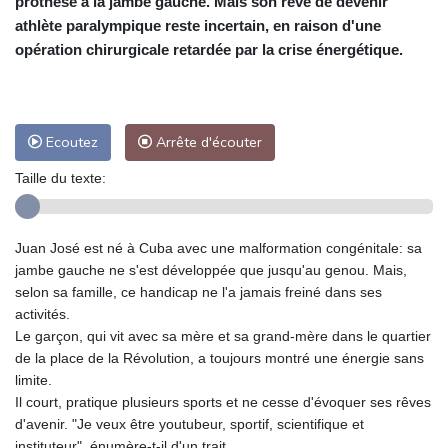
prothèse à la jambe gauche. Mais son rêve de devenir
athlète paralympique reste incertain, en raison d'une
opération chirurgicale retardée par la crise énergétique.
Ecoutez
Arrête d'écouter
Taille du texte:
Juan José est né à Cuba avec une malformation congénitale: sa
jambe gauche ne s'est développée que jusqu'au genou. Mais,
selon sa famille, ce handicap ne l'a jamais freiné dans ses
activités.
Le garçon, qui vit avec sa mère et sa grand-mère dans le quartier
de la place de la Révolution, a toujours montré une énergie sans
limite.
Il court, pratique plusieurs sports et ne cesse d'évoquer ses rêves
d'avenir. "Je veux être youtubeur, sportif, scientifique et
instituteur", énumère-t-il d'un trait.