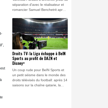
séparation d'avec le réalisateur et
romancier Samuel Benchetrit après
quasiment une décennie de vie
commune.
t-
l",
Droits TV: la Liga échappe à BeIN
Sports au profit de DAZN et
Disney+
 est
Un coup rude pour BeIN Sports et
un petit séisme dans le monde des
'à
droits télévisés du football: après 14
saisons sur la chaîne qatarie, la
Liga espagnole sera pour la
première fois diffusée en France
te
uniquement sur des plateformes en
ligne en basculant dans l'escarcelle