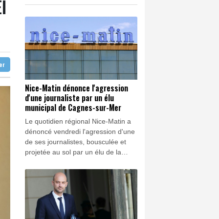
I
 à l'ouest d'Athènes
K
0.46%
4322.09
€
 appareils du créateur de ChatGPT
0.33%
4339.84
€
 jours
ion visant Bally Bagayoko
ter
Nice-Matin dénonce l'agression
d'une journaliste par un élu
municipal de Cagnes-sur-Mer
Le quotidien régional Nice-Matin a
dénoncé vendredi l'agression d'une
de ses journalistes, bousculée et
projetée au sol par un élu de la
majorité municipale de Cagnes-sur-
Mer (RN), dans les Alpes-Maritimes,
alors qu'elle couvrait un incendie,
selon le directeur adjoint de la
rédaction.