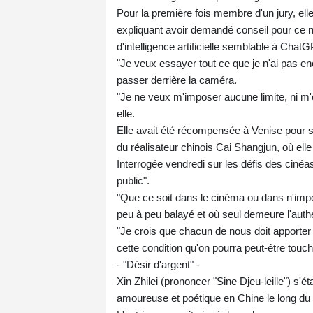
Pour la première fois membre d'un jury, el
expliquant avoir demandé conseil pour ce n
d'intelligence artificielle semblable à ChatG
"Je veux essayer tout ce que je n'ai pas enc
passer derrière la caméra.
"Je ne veux m'imposer aucune limite, ni m'en
elle.
Elle avait été récompensée à Venise pour s
du réalisateur chinois Cai Shangjun, où el
Interrogée vendredi sur les défis des cinéas
public".
"Que ce soit dans le cinéma ou dans n'imp
peu à peu balayé et où seul demeure l'authen
"Je crois que chacun de nous doit apporter u
cette condition qu'on pourra peut-être touche
- "Désir d'argent" -
Xin Zhilei (prononcer "Sine Djeu-leille") s'é
amoureuse et poétique en Chine le long du 