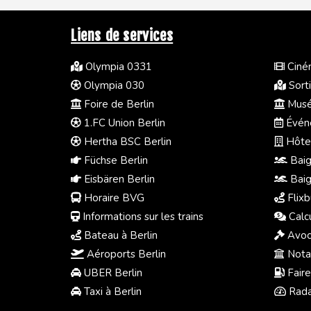
Liens de services
Olympia 0331
Ciném
Olympia 030
Sorti
Foire de Berlin
Musée
1.FC Union Berlin
Événe
Hertha BSC Berlin
Hôtel
Füchse Berlin
Baig
Eisbären Berlin
Baig
Horaire BVG
Flixb
Informations sur les trains
Calc
Bateau à Berlin
Avoc
Aéroports Berlin
Notai
UBER Berlin
Faire
Taxi à Berlin
Radar