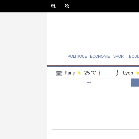
POLITIQUE
ECONOMIE
SPORT
BOU
Paris
25 °C
Lyon
--
Luxembourg
23 °C
Jersey
21 °C
Burki
Senegal
30 °C
Tog
Madagascar
19 °C
Bruxelles
23 °C
Va