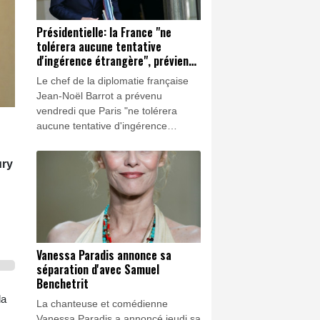
Présidentielle: la France "ne
tolérera aucune tentative
d'ingérence étrangère", prévient
le chef de la diplomatie
Le chef de la diplomatie française
Jean-Noël Barrot a prévenu
vendredi que Paris "ne tolérera
aucune tentative d'ingérence
étrangère" à huit mois de la
présidentielle, après une nouvelle
ury
campagne russe visant plusieurs
"
candidats probables à l'élection.
Vanessa Paradis annonce sa
séparation d'avec Samuel
Benchetrit
la
La chanteuse et comédienne
Vanessa Paradis a annoncé jeudi sa