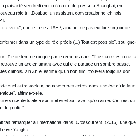
le a plaisanté vendredi en conférence de presse à Shanghai, en
ouveau rôle à ...Doubao, un assistant conversationnel chinois
PT.
ore vécu", confie-t-elle à l'AFP, ajoutant ne pas exclure un jour de
fermer dans un type de rôle précis (...) Tout est possible", souligne-
on rôle de femme rongée par le remords dans "The sun rises on us al
le retrouve un ancien amant avec qui elle partage un sombre passé.
tes chinois, Xin Zhilei estime qu'un bon film "trouvera toujours son
orte quel autre secteur, nous sommes entrés dans une ère où le faux
tique", affirme-t-elle.
ne sincérité totale à son métier et au travail qu'on aime. Ce n'est qu
r le public."
tait fait remarquer à l'international dans "Crosscurrent" (2016), une quê
fleuve Yangtsé.