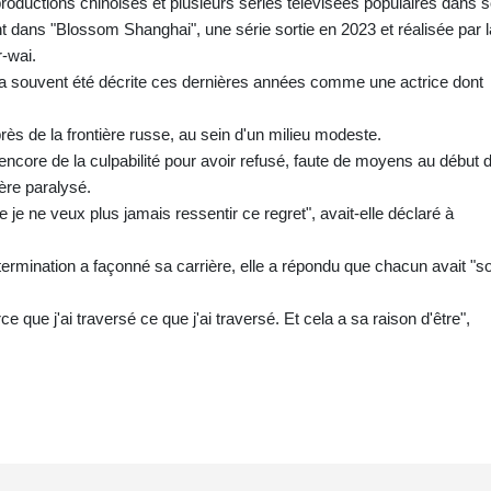
roductions chinoises et plusieurs séries télévisées populaires dans 
t dans "Blossom Shanghai", une série sortie en 2023 et réalisée par l
-wai.
i a souvent été décrite ces dernières années comme une actrice dont
près de la frontière russe, au sein d'un milieu modeste.
t encore de la culpabilité pour avoir refusé, faute de moyens au début 
ère paralysé.
 je ne veux plus jamais ressentir ce regret", avait-elle déclaré à
termination a façonné sa carrière, elle a répondu que chacun avait "s
ce que j'ai traversé ce que j'ai traversé. Et cela a sa raison d'être",