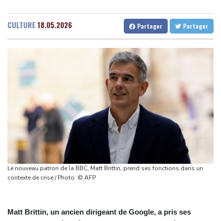
Vols suspendus et évacuations en Chine, où le typhon Dolphin a
Gabon
29 °C
Kamerun
32 °C
touché terre
Haiti
23 °C
Madagascar
24 °C
CULTURE
18.05.2026
Partager
Partager
Vaste feu de forêt dans l'ouest du Canada: 20.000 évacués, l'état
Congo
32 °C
Cayenne
24 °C
d'urgence déclaré
French Guiana
23 °C
L'Indonésie saisit 1,3 tonne de kétamine, une des plus grosses
Bruxelles
29 °C
Vancouver
15 °C
prises jamais réalisées
Monte-Carlo
32 °C
L'auteur de la tuerie en Thaïlande avait déjà apporté une
carabine à air comprimé à l'école selon la police
Hong Kong enregistre un record de chaleur absolu à 36,9°C
Des échanges de frappes font cinq morts en Ukraine et en
Russie
Les éclipses, une opportunité lumineuse pour les scientifiques
Le nouveau patron de la BBC, Matt Brittin, prend ses fonctions dans un
contexte de crise / Photo: © AFP
Matt Brittin, un ancien dirigeant de Google, a pris ses