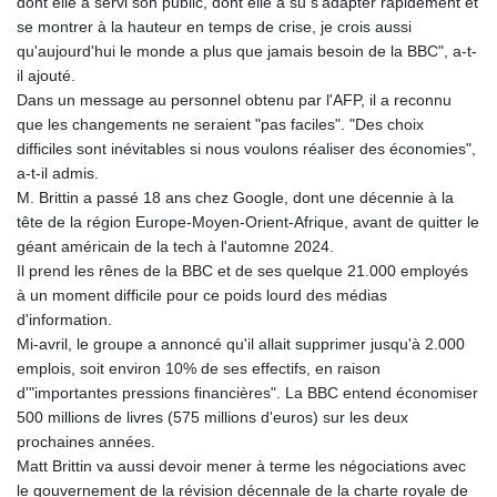
dont elle a servi son public, dont elle a su s'adapter rapidement et
se montrer à la hauteur en temps de crise, je crois aussi
qu'aujourd'hui le monde a plus que jamais besoin de la BBC", a-t-
il ajouté.
Dans un message au personnel obtenu par l'AFP, il a reconnu
que les changements ne seraient "pas faciles". "Des choix
difficiles sont inévitables si nous voulons réaliser des économies",
a-t-il admis.
M. Brittin a passé 18 ans chez Google, dont une décennie à la
tête de la région Europe-Moyen-Orient-Afrique, avant de quitter le
géant américain de la tech à l'automne 2024.
Il prend les rênes de la BBC et de ses quelque 21.000 employés
à un moment difficile pour ce poids lourd des médias
d'information.
Mi-avril, le groupe a annoncé qu'il allait supprimer jusqu'à 2.000
emplois, soit environ 10% de ses effectifs, en raison
d'"importantes pressions financières". La BBC entend économiser
500 millions de livres (575 millions d'euros) sur les deux
prochaines années.
Matt Brittin va aussi devoir mener à terme les négociations avec
le gouvernement de la révision décennale de la charte royale de