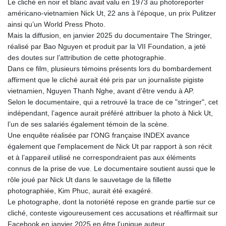
Le cliché en noir et blanc avait valu en 1973 au photoreporter
américano-vietnamien Nick Ut, 22 ans à l'époque, un prix Pulitzer
ainsi qu’un World Press Photo.
Mais la diffusion, en janvier 2025 du documentaire The Stringer,
réalisé par Bao Nguyen et produit par la VII Foundation, a jeté
des doutes sur l’attribution de cette photographie.
Dans ce film, plusieurs témoins présents lors du bombardement
affirment que le cliché aurait été pris par un journaliste pigiste
vietnamien, Nguyen Thanh Nghe, avant d’être vendu à AP.
Selon le documentaire, qui a retrouvé la trace de ce "stringer", cet
indépendant, l’agence aurait préféré attribuer la photo à Nick Ut,
l’un de ses salariés également témoin de la scène.
Une enquête réalisée par l'ONG française INDEX avance
également que l'emplacement de Nick Ut par rapport à son récit
et à l’appareil utilisé ne correspondraient pas aux éléments
connus de la prise de vue. Le documentaire soutient aussi que le
rôle joué par Nick Ut dans le sauvetage de la fillette
photographiée, Kim Phuc, aurait été exagéré.
Le photographe, dont la notoriété repose en grande partie sur ce
cliché, conteste vigoureusement ces accusations et réaffirmait sur
Facebook en janvier 2025 en être l'unique auteur.