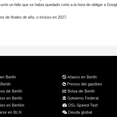
urrió un fallo que se había quedado corto a la hora de obligar a Goog
tes de finales de año, o incluso en 2027.
en Berlín
Atasco en Berlín
 Berlín
Precios del gasóleo
s de Berlín
Bolsa de Berlín
os en Berlín
Gobierno Federal
es en Berlínn
DSL-Speed-Test
rse en BLN
Deuda global