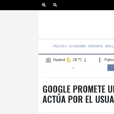
POLÍTICA
ECONOMÍA
DEPORTE
BOUL
Madrid
28 °C
Palma
--
Canary Islands
20 °C
Iquitos
27 °C
Arequ
Barcelona
27 °C
Bi
GOOGLE PROMETE U
Havana
27 °C
Puer
ACTÚA POR EL USUA
Manaus
28 °C
Rio 
Bueno Aires
27 °C
San Salvador
22 °C