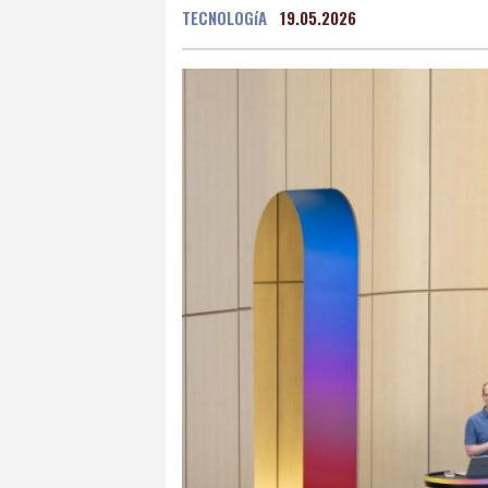
TECNOLOGíA
19.05.2026
Grenada
27 °C
Mex
Málaga
27 °C
Murc
Buenos Aires
10 °C
Asunción
12 °C
Pan