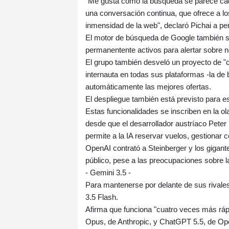
"Me gusta cómo la búsqueda se parece cad
una conversación continua, que ofrece a l
inmensidad de la web", declaró Pichai a per
El motor de búsqueda de Google también se
permanentente activos para alertar sobre no
El grupo también desveló un proyecto de "
internauta en todas sus plataformas -la d
automáticamente las mejores ofertas.
El despliegue también está previsto para e
Estas funcionalidades se inscriben en la ol
desde que el desarrollador austríaco Peter
permite a la IA reservar vuelos, gestionar 
OpenAI contrató a Steinberger y los gigant
público, pese a las preocupaciones sobre l
- Gemini 3.5 -
Para mantenerse por delante de sus rivales
3.5 Flash.
Afirma que funciona "cuatro veces más rá
Opus, de Anthropic, y ChatGPT 5.5, de Ope