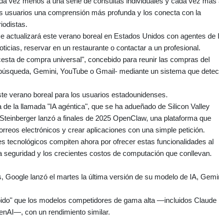
a vez menos a una serie de consultas individuales y cada vez más
os usuarios una comprensión más profunda y los conecta con la
iodistas.
 actualizará este verano boreal en Estados Unidos con agentes de 
ticias, reservar en un restaurante o contactar a un profesional.
cesta de compra universal", concebido para reunir las compras del
e búsqueda, Gemini, YouTube o Gmail- mediante un sistema que detec
ste verano boreal para los usuarios estadounidenses.
a de la llamada "IA agéntica", que se ha adueñado de Silicon Valley
 Steinberger lanzó a finales de 2025 OpenClaw, una plataforma que
correos electrónicos y crear aplicaciones con una simple petición.
es tecnológicos compiten ahora por ofrecer estas funcionalidades al
a seguridad y los crecientes costos de computación que conllevan.
, Google lanzó el martes la última versión de su modelo de IA, Gemi
pido" que los modelos competidores de gama alta —incluidos Claude
nAI—, con un rendimiento similar.