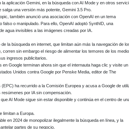
 la aplicación Gemini, en la búsqueda con AI Mode y en otros servic
 salga una versión más potente, Gemini 3.5 Pro.
hropic, también anunció una asociación con OpenAI en un tema
ido falso o manipulado. Para ello, OpenAI adoptó SynthID, una
 agua invisibles a las imágenes creadas por IA.
e la búsqueda en internet, que limitan aún más la navegación de lo
, corren sin embargo el riesgo de alimentar los temores de los medi
us ingresos publicitarios.
n Google terminan ahora sin que el internauta haga clic y visite un
stados Unidos contra Google por Penske Media, editor de The
 (EPC) ha recurrido a la Comisión Europea y acusa a Google de utili
us resúmenes por IA sin compensación.
 que AI Mode sigue sin estar disponible y continúa en el centro de un
 limitan a Europa.
able en 2024 de monopolizar ilegalmente la búsqueda en línea, y la
ntelar partes de su negocio.