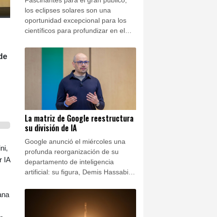
los eclipses solares son una
oportunidad excepcional para los
científicos para profundizar en el
conocimiento del universo. Hace
más de un siglo, por ejemplo, uno
de
de estos fenómenos permitió
confirmar la teoría de la relatividad
de Einstein.
La matriz de Google reestructura
su división de IA
Google anunció el miércoles una
ni,
profunda reorganización de su
r IA
departamento de inteligencia
artificial: su figura, Demis Hassabis,
dejará la gestión cotidiana para
ocuparse de los desarrollos más
ana
avanzados de la IA y en la
estrategia de largo plazo.