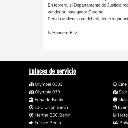
En febrero, el Departamento de Justicia rec
vender su navegador Chrome.
Pero la audiencia no debería tener lugar an
P. Hansen--BTZ
Enlaces de servicio
Olympia 0331
Cine 
Olympia 030
Salir
Feria de Berlín
Museo
1.FC Union Berlín
Event
Hertha BSC Berlín
Hotel
Füchse Berlin
Baña