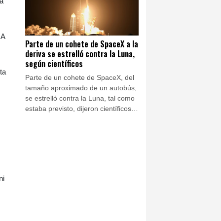
 a
IA
Parte de un cohete de SpaceX a la
deriva se estrelló contra la Luna,
según científicos
ta
Parte de un cohete de SpaceX, del
tamaño aproximado de un autobús,
se estrelló contra la Luna, tal como
estaba previsto, dijeron científicos
este miércoles, después de que un
telescopio en Chile registró una
nube de escombros.
ni