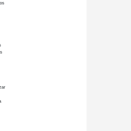
ios
s
os
zar
a