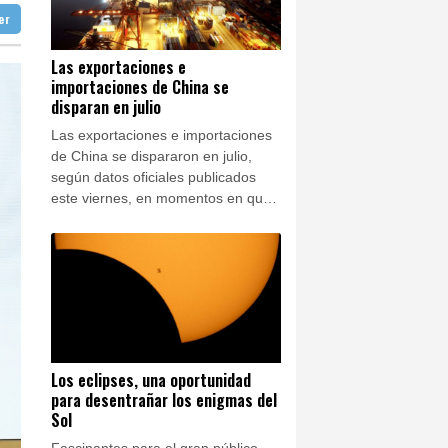
nterizos
ter
doba
27 °C
ral de EEUU
Ibiza
28 °C
"Ray of Light"
Las exportaciones e
importaciones de China se
n José
26 °C
 en una región petrolera
disparan en julio
Las exportaciones e importaciones
de China se dispararon en julio,
según datos oficiales publicados
este viernes, en momentos en que
la potencia manufacturera se
beneficia de un auge de la
inteligencia artificial que ha
impulsado la demanda internacional
de sus productos tecnológicos.
Los eclipses, una oportunidad
para desentrañar los enigmas del
Sol
Fascinantes para el gran público,