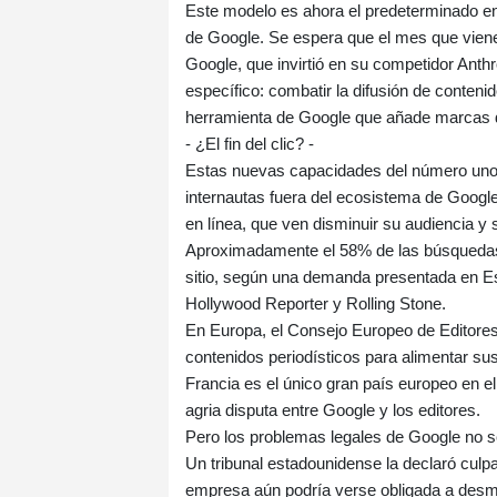
Este modelo es ahora el predeterminado en
de Google. Se espera que el mes que viene
Google, que invirtió en su competidor Ant
específico: combatir la difusión de conten
herramienta de Google que añade marcas de
- ¿El fin del clic? -
Estas nuevas capacidades del número uno d
internautas fuera del ecosistema de Google
en línea, que ven disminuir su audiencia y s
Aproximadamente el 58% de las búsquedas e
sitio, según una demanda presentada en E
Hollywood Reporter y Rolling Stone.
En Europa, el Consejo Europeo de Editores
contenidos periodísticos para alimentar s
Francia es el único gran país europeo en el
agria disputa entre Google y los editores.
Pero los problemas legales de Google no se
Un tribunal estadounidense la declaró culp
empresa aún podría verse obligada a desma