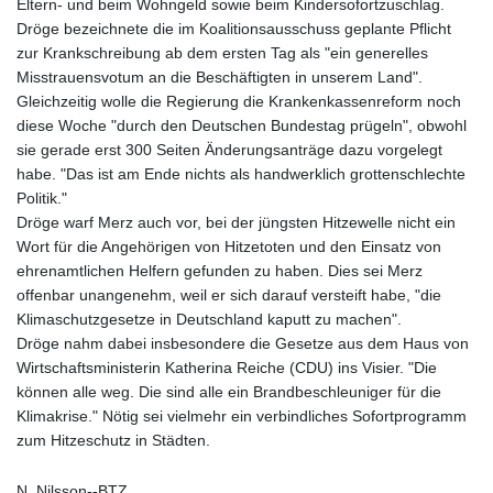
Eltern- und beim Wohngeld sowie beim Kindersofortzuschlag.
Dröge bezeichnete die im Koalitionsausschuss geplante Pflicht
zur Krankschreibung ab dem ersten Tag als "ein generelles
Misstrauensvotum an die Beschäftigten in unserem Land".
Gleichzeitig wolle die Regierung die Krankenkassenreform noch
diese Woche "durch den Deutschen Bundestag prügeln", obwohl
sie gerade erst 300 Seiten Änderungsanträge dazu vorgelegt
habe. "Das ist am Ende nichts als handwerklich grottenschlechte
Politik."
Dröge warf Merz auch vor, bei der jüngsten Hitzewelle nicht ein
Wort für die Angehörigen von Hitzetoten und den Einsatz von
ehrenamtlichen Helfern gefunden zu haben. Dies sei Merz
offenbar unangenehm, weil er sich darauf versteift habe, "die
Klimaschutzgesetze in Deutschland kaputt zu machen".
Dröge nahm dabei insbesondere die Gesetze aus dem Haus von
Wirtschaftsministerin Katherina Reiche (CDU) ins Visier. "Die
können alle weg. Die sind alle ein Brandbeschleuniger für die
Klimakrise." Nötig sei vielmehr ein verbindliches Sofortprogramm
zum Hitzeschutz in Städten.
N. Nilsson--BTZ