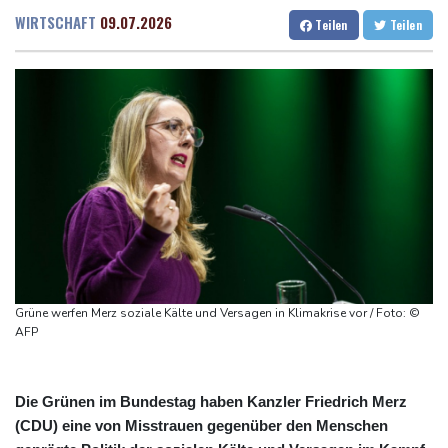
den Winter
Dresden
28 °C
Wien
30 °C
WIRTSCHAFT
09.07.2026
Teilen
Teilen
Drohnen über Bundeswehrstandort in Nordrhein-Westfalen
Salzburg
30 °C
gesichtet
Baden-Baden
28 °C
Ungarns Regierungspartei nominiert Ex-Gerichtspräsidenten
Baka als Staatschef
Schwimm-EM: Halbisch winkt und springt zu Bronze
Selenskyj: Ukraine hat praktisch keine intakten
Wärmekraftwerke mehr
Braunschweig nach Kantersieg in Magdeburg an der Spitze
Absteiger schlägt Aufsteiger: Heidenheim siegt turbulent
Grüne werfen Merz soziale Kälte und Versagen in Klimakrise vor / Foto: ©
AFP
Die Grünen im Bundestag haben Kanzler Friedrich Merz
(CDU) eine von Misstrauen gegenüber den Menschen