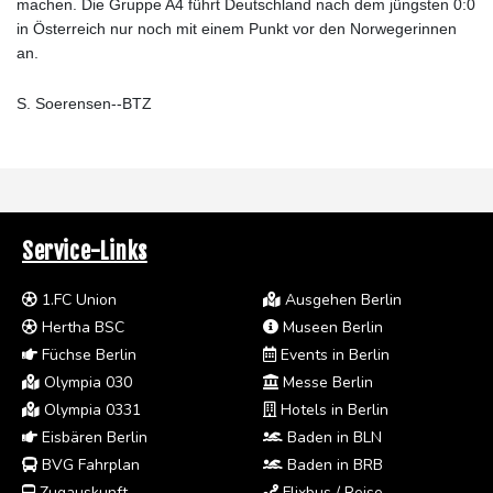
machen. Die Gruppe A4 führt Deutschland nach dem jüngsten 0:0
in Österreich nur noch mit einem Punkt vor den Norwegerinnen
an.
S. Soerensen--BTZ
Service-Links
1.FC Union
Ausgehen Berlin
Hertha BSC
Museen Berlin
Füchse Berlin
Events in Berlin
Olympia 030
Messe Berlin
Olympia 0331
Hotels in Berlin
Eisbären Berlin
Baden in BLN
BVG Fahrplan
Baden in BRB
Zugauskunft
Flixbus / Reise