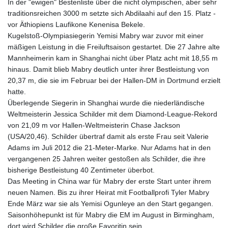
In der "ewigen" Bestenliste über die nicht olympischen, aber sehr
traditionsreichen 3000 m setzte sich Abdilaahi auf den 15. Platz -
vor Äthiopiens Laufikone Kenenisa Bekele.
Kugelstoß-Olympiasiegerin Yemisi Mabry war zuvor mit einer
mäßigen Leistung in die Freiluftsaison gestartet. Die 27 Jahre alte
Mannheimerin kam in Shanghai nicht über Platz acht mit 18,55 m
hinaus. Damit blieb Mabry deutlich unter ihrer Bestleistung von
20,37 m, die sie im Februar bei der Hallen-DM in Dortmund erzielt
hatte.
Überlegende Siegerin in Shanghai wurde die niederländische
Weltmeisterin Jessica Schilder mit dem Diamond-League-Rekord
von 21,09 m vor Hallen-Weltmeisterin Chase Jackson
(USA/20,46). Schilder übertraf damit als erste Frau seit Valerie
Adams im Juli 2012 die 21-Meter-Marke. Nur Adams hat in den
vergangenen 25 Jahren weiter gestoßen als Schilder, die ihre
bisherige Bestleistung 40 Zentimeter überbot.
Das Meeting in China war für Mabry der erste Start unter ihrem
neuen Namen. Bis zu ihrer Heirat mit Footballprofi Tyler Mabry
Ende März war sie als Yemisi Ogunleye an den Start gegangen.
Saisonhöhepunkt ist für Mabry die EM im August in Birmingham,
dort wird Schilder die große Favoritin sein.