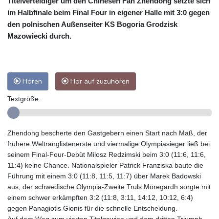
Titelverteidiger um den Chinesen Fan Zhendong setzte sich
im Halbfinale beim Final Four in eigener Halle mit 3:0 gegen
den polnischen Außenseiter KS Bogoria Grodzisk
Mazowiecki durch.
Hören
Hör auf zuzuhören
Textgröße:
Zhendong bescherte den Gastgebern einen Start nach Maß, der
frühere Weltranglistenerste und viermalige Olympiasieger ließ bei
seinem Final-Four-Debüt Milosz Redzimski beim 3:0 (11:6, 11:6,
11:4) keine Chance. Nationalspieler Patrick Franziska baute die
Führung mit einem 3:0 (11:8, 11:5, 11:7) über Marek Badowski
aus, der schwedische Olympia-Zweite Truls Möregardh sorgte mit
einem schwer erkämpften 3:2 (11:8, 3:11, 14:12, 10:12, 6:4)
gegen Panagiotis Gionis für die schnelle Entscheidung.
Auf dem Weg zum vierten Titelgewinn und dem dritten Triumph