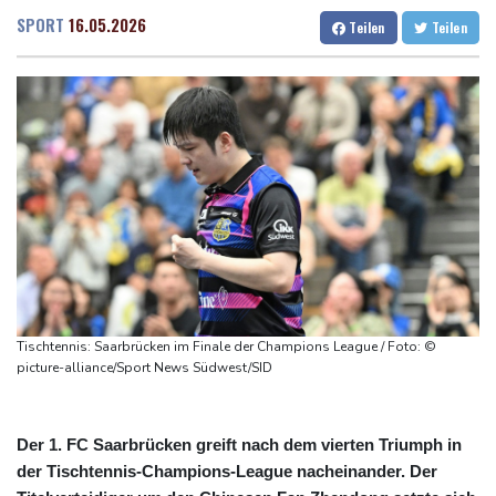
Saudi-Arabien, Türkei und Pakistan schließen inmitten von Iran-
Dresden
27 °C
Wien
31 °C
SPORT
16.05.2026
Teilen
Teilen
Krieg Verteidigungsabkommen
Salzburg
27 °C
Polizei entdeckt Cannabisplantage mit mehr als 900 Pflanzen in
Baden-Baden
26 °C
Kerpen - Festnahme
Xiaomi Skynomad: N70 und N90 erhöhen den Druck auf Europas
SUV-Markt
Sicherheitskreise vermuten russische Kampagne hinter
Falschvideo zu Merz-Rücktritt
Papst Leo XIV. will bei Frankreich-Besuch Missbrauchsopfer
treffen
Tischtennis: Saarbrücken im Finale der Champions League / Foto: ©
picture-alliance/Sport News Südwest/SID
Der 1. FC Saarbrücken greift nach dem vierten Triumph in
der Tischtennis-Champions-League nacheinander. Der