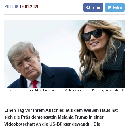
Regierung will bei Klimaschutz vorerst nicht nachsteuern - Kritik
Dresden
16 °C
Wien
23 °C
POLITIK
19.01.2021
Teilen
Teilen
der Grünen
Salzburg
19 °C
Hitze und Niedrigwasser: Städte- und Gemeindebund fordert
Baden-Baden
13 °C
"nationalen Kraftakt"
Infantinos Investorenplan: FIFA-Experte fordert Aufarbeitung
Biathlon-Olympiasieger Jacquelin wird Teilzeit-Radprofi
Kircher: VAR nicht "zu kleinteilig" einsetzen
Kreise: Türkei will mit Pakistan und Saudi-Arabien
Verteidigungspakt schließen
Präsidentengattin: Abschied sich mit Video von ihren US-Bürgern / Foto: ©
Einen Tag vor ihrem Abschied aus dem Weißen Haus hat
sich die Präsidentengattin Melania Trump in einer
Videobotschaft an die US-Bürger gewandt. "Die