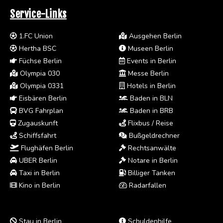
Service-Links
1.FC Union
Ausgehen Berlin
Hertha BSC
Museen Berlin
Füchse Berlin
Events in Berlin
Olympia 030
Messe Berlin
Olympia 0331
Hotels in Berlin
Eisbären Berlin
Baden in BLN
BVG Fahrplan
Baden in BRB
Zugauskunft
Flixbus / Reise
Schiffsfahrt
Bußgeldrechner
Flughäfen Berlin
Rechtsanwälte
UBER Berlin
Notare in Berlin
Taxi in Berlin
Billiger Tanken
Kino in Berlin
Radarfallen
Stau in Berlin
Schuldenhilfe