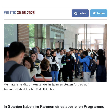
Jahrzehnt
Dresden
15 °C
Wien
24 °C
Frei: Über Beteiligung an AfD-Regierung entscheidet nicht CDU
Salzburg
19 °C
POLITIK
30.06.2026
Teilen
Teilen
in Sachsen-Anhalt
Baden-Baden
16 °C
US-Senat stimmt für umfassendes Sanktionspaket gegen
Russland
"Rente mit 63": Unionsfraktionschef Frei offen für Härtefall- und
Übergangslösungen
Ceuta-Andrang: EU fordert von Meta und Tiktok Vorgehen gegen
Falschinformationen
Rechter Hardliner De la Espriella als Kolumbiens Präsident
vereidigt
Infantino erhält Unterstützung aus Südamerika
Mehr als eine Million Ausländer in Spanien stellen Antrag auf
Aufenthaltstitel / Foto: © AFP/Archiv
In Spanien haben im Rahmen eines speziellen Programms