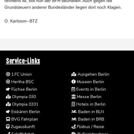
rechtens ist, soll nun der BFH beurteilen. Auch gegen die
Grundsteuern anderer Bundesländer liegen dort noch Klagen.
O. Karlsson--BTZ
Service-Links
1.FC Union
Ausgehen Berlin
Hertha BSC
Museen Berlin
Füchse Berlin
Events in Berlin
Olympia 030
Messe Berlin
Olympia 0331
Hotels in Berlin
Eisbären Berlin
Baden in BLN
BVG Fahrplan
Baden in BRB
Zugauskunft
Flixbus / Reise