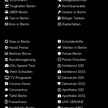
Schiffsfahrt
Bußgeldrechner
Flughäfen Berlin
Rechtsanwälte
UBER Berlin
Notare in Berlin
Taxi in Berlin
Billiger Tanken
Kino in Berlin
Radarfallen
Stau in Berlin
Schuldenhilfe
Heizöl Preise
Wetter in Berlin
Berliner Börse
Polizei Berlin
Bundesregierung
Polizei Potsdam
DSL-Speed-Test
Notdienst 030
Welt Schulden
Notdienst 0331
TV-Programm
Zahnärzte 030
Corona-News
Zahnärzte 0331
Coronavirus
Apotheke 030
Tafel Berlin
Apotheke 0331
Frauenhaus
LIVE UKRAINE
Suchthilfe Berlin
Katwarn INFO