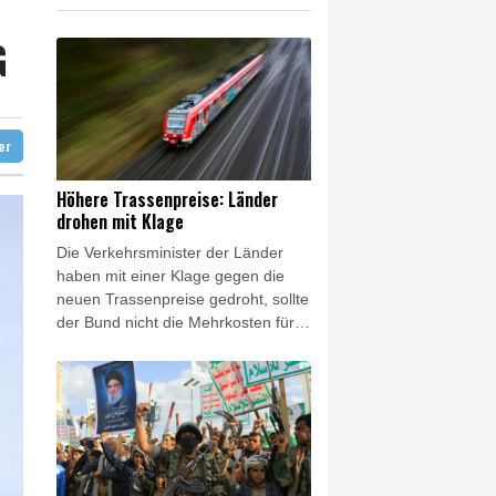
hrverbot für Lkw
G
ter
Höhere Trassenpreise: Länder
drohen mit Klage
Die Verkehrsminister der Länder
haben mit einer Klage gegen die
neuen Trassenpreise gedroht, sollte
der Bund nicht die Mehrkosten für
die plötzlich deutlich erhöhte
Schienenmaut übernehmen. "Wir
senden heute gemeinsam ein
Signal der Geschlossenheit: Die
massiven Trassenpreissteigerungen
sind so nicht akzeptabel", erklärte
Bayerns Verkehrsminister Christian