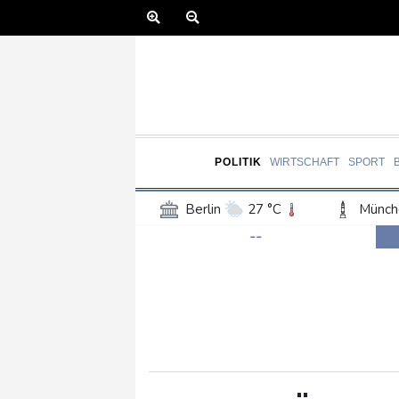
POLITIK
WIRTSCHAFT
SPORT
Berlin
27 °C
Münch
--
Frankfurt am Main
27 °C
Hannover
25 °C
Kö
Rostock
23 °C
Stut
Salzburg
25 °C
Ba