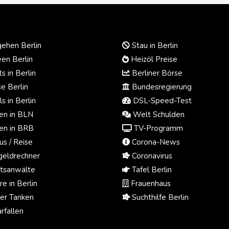
ehen Berlin
Stau in Berlin
en Berlin
Heizöl Preise
s in Berlin
Berliner Börse
e Berlin
Bundesregierung
s in Berlin
DSL-Speed-Test
n in BLN
Welt Schulden
n in BRB
TV-Programm
us / Reise
Corona-News
eldrechner
Coronavirus
tsanwälte
Tafel Berlin
e in Berlin
Frauenhaus
ger Tanken
Suchthilfe Berlin
rfallen