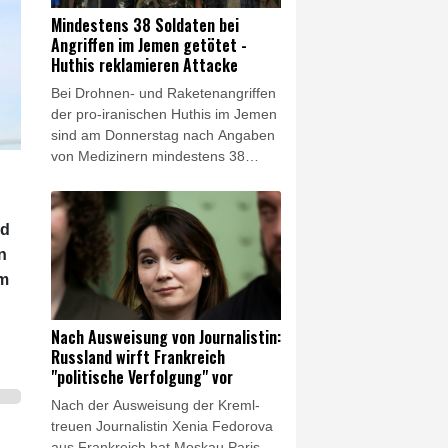
Bernreiter nach einer digitalen
Mindestens 38 Soldaten bei
Verkehrsministerkonferenz. "Da der
Angriffen im Jemen getötet -
Bund bisher nicht bereit ist, die
Huthis reklamieren Attacke
Mehrkosten auszugleichen, sind die
Bei Drohnen- und Raketenangriffen
Länder bei weiterer Weigerung des
der pro-iranischen Huthis im Jemen
Bundes gezwungen zu klagen."
sind am Donnerstag nach Angaben
von Medizinern mindestens 38
Regierungssoldaten getötet worden.
Die Huthis reklamierten die Attacken
für sich, einem jemenitischen
nd
Militärvertreter zufolge richteten sie
n
sich gegen Armeelager im Zentrum
am
des Landes und nahe der Grenze
zu Saudi-Arabien.
Nach Ausweisung von Journalistin:
Russland wirft Frankreich
"politische Verfolgung" vor
Nach der Ausweisung der Kreml-
treuen Journalistin Xenia Fedorova
aus Frankreich hat Moskau Paris