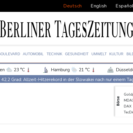
Deutsch
English
Españo
BOULEVARD
AUTOMOBIL
TECHNIK
GESUNDHEIT
UMWELT
KULTUR
BI
en
23 °C
Hamburg
21 °C
Düsseld
Potsdam
26 °C
Leipzig
26 °C
42,2 Grad: Allzeit-Hitzerekord in der Slowakei nach nur einem T
ln
25 °C
Kiel
20 °C
Bremen
2
Französische Sängerin Vanessa Paradis gibt Trennung von Regiss
Gold
tgart
28 °C
Dresden
30 °C
Wien
Tour de France Femmes: Lippert sprintet am Etappensieg vorbei
Börse
MDA
den-Baden
23 °C
Schwimm-EM: Hentschel/Müller gewinnen Synchron-Bronze
DAX
TecD
Höhere Trassenpreise: Länder drohen mit Klage
RWE gibt Of
SDA
Mindestens 38 Soldaten bei Angriffen im Jemen getötet - Huthis
Euro
EUR/