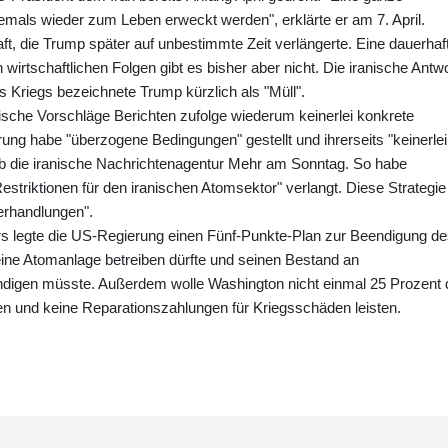
niemals wieder zum Leben erweckt werden", erklärte er am 7. April.
aft, die Trump später auf unbestimmte Zeit verlängerte. Eine dauerhaf
wirtschaftlichen Folgen gibt es bisher aber nicht. Die iranische Antw
 Kriegs bezeichnete Trump kürzlich als "Müll".
ische Vorschläge Berichten zufolge wiederum keinerlei konkrete
ng habe "überzogene Bedingungen" gestellt und ihrerseits "keinerlei
eb die iranische Nachrichtenagentur Mehr am Sonntag. So habe
estriktionen für den iranischen Atomsektor" verlangt. Diese Strategie
erhandlungen".
rs legte die US-Regierung einen Fünf-Punkte-Plan zur Beendigung d
eine Atomanlage betreiben dürfte und seinen Bestand an
igen müsste. Außerdem wolle Washington nicht einmal 25 Prozent 
en und keine Reparationszahlungen für Kriegsschäden leisten.