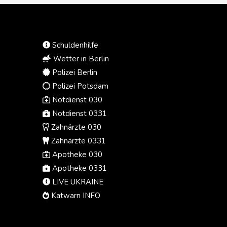
Donnerstag zurück und drohte den
Journalisten mit langen Haftstrafen.
Nachdem sich der Iran und Oman
auf eine neue Route durch die
Schuldenhilfe
Straße von Hormus geeinigt hatten,
Wetter in Berlin
hofft Vermittler Pakistan
unterdessen auf neue
Polizei Berlin
Verhandlungen zwischen
Polizei Potsdam
Washington und Teheran.
Notdienst 030
Notdienst 0331
Zahnärzte 030
Zahnärzte 0331
Apotheke 030
Apotheke 0331
LIVE UKRAINE
Katwarn INFO