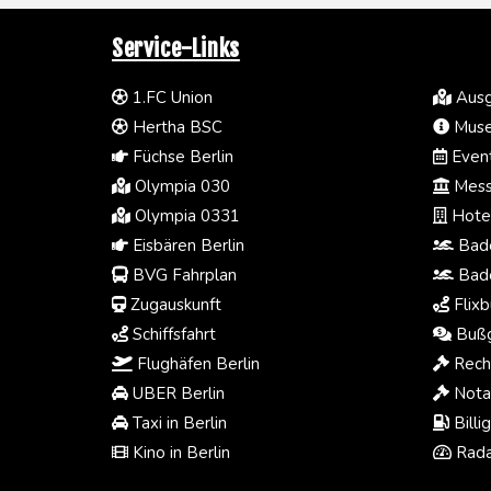
Service-Links
1.FC Union
Ausg
Hertha BSC
Muse
Füchse Berlin
Event
Olympia 030
Mess
Olympia 0331
Hotel
Eisbären Berlin
Bade
BVG Fahrplan
Bade
Zugauskunft
Flixb
Schiffsfahrt
Bußg
Flughäfen Berlin
Rech
UBER Berlin
Notar
Taxi in Berlin
Billi
Kino in Berlin
Rada