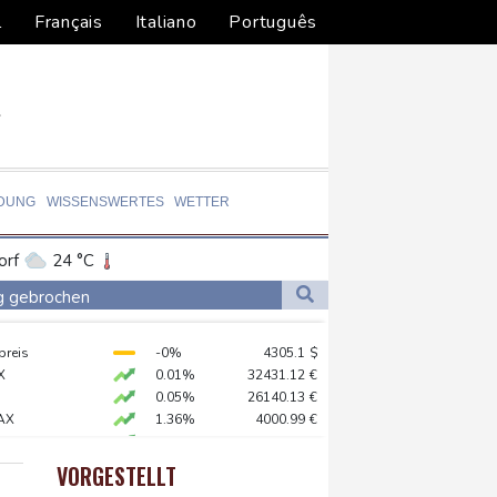
l
Français
Italiano
Português
LDUNG
WISSENSWERTES
WETTER
orf
24 °C
Dortmund
23 °C
ag gebrochen
2 °C
Flensburg
16 °C
eur Benchetrit bekannt
preis
-0%
4305.1
$
33 °C
X
0.01%
32431.12
€
0.05%
26140.13
€
AX
1.36%
4000.99
€
fshore-Windparkprojekte in den USA auf
X
0.06%
18564.81
€
 reklamieren Attacke
 STOXX 50
0.39%
6502.56
€
VORGESTELLT
USD
-0.25%
1.1526
$