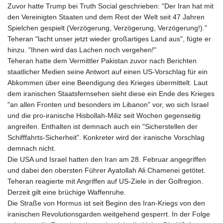
Zuvor hatte Trump bei Truth Social geschrieben: "Der Iran hat mit
den Vereinigten Staaten und dem Rest der Welt seit 47 Jahren
Spielchen gespielt (Verzögerung, Verzögerung, Verzögerung!)."
Teheran "lacht unser jetzt wieder großartiges Land aus", fügte er
hinzu. "Ihnen wird das Lachen noch vergehen!"
Teheran hatte dem Vermittler Pakistan zuvor nach Berichten
staatlicher Medien seine Antwort auf einen US-Vorschlag für ein
Abkommen über eine Beendigung des Krieges übermittelt. Laut
dem iranischen Staatsfernsehen sieht diese ein Ende des Krieges
"an allen Fronten und besonders im Libanon" vor, wo sich Israel
und die pro-iranische Hisbollah-Miliz seit Wochen gegenseitig
angreifen. Enthalten ist demnach auch ein "Sicherstellen der
Schifffahrts-Sicherheit". Konkreter wird der iranische Vorschlag
demnach nicht.
Die USA und Israel hatten den Iran am 28. Februar angegriffen
und dabei den obersten Führer Ayatollah Ali Chamenei getötet.
Teheran reagierte mit Angriffen auf US-Ziele in der Golfregion.
Derzeit gilt eine brüchige Waffenruhe.
Die Straße von Hormus ist seit Beginn des Iran-Kriegs von den
iranischen Revolutionsgarden weitgehend gesperrt. In der Folge