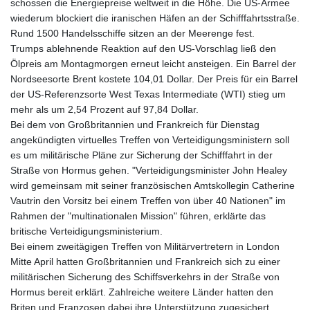
schossen die Energiepreise weltweit in die Höhe. Die US-Armee
wiederum blockiert die iranischen Häfen an der Schifffahrtsstraße.
Rund 1500 Handelsschiffe sitzen an der Meerenge fest.
Trumps ablehnende Reaktion auf den US-Vorschlag ließ den
Ölpreis am Montagmorgen erneut leicht ansteigen. Ein Barrel der
Nordseesorte Brent kostete 104,01 Dollar. Der Preis für ein Barrel
der US-Referenzsorte West Texas Intermediate (WTI) stieg um
mehr als um 2,54 Prozent auf 97,84 Dollar.
Bei dem von Großbritannien und Frankreich für Dienstag
angekündigten virtuelles Treffen von Verteidigungsministern soll
es um militärische Pläne zur Sicherung der Schifffahrt in der
Straße von Hormus gehen. "Verteidigungsminister John Healey
wird gemeinsam mit seiner französischen Amtskollegin Catherine
Vautrin den Vorsitz bei einem Treffen von über 40 Nationen" im
Rahmen der "multinationalen Mission" führen, erklärte das
britische Verteidigungsministerium.
Bei einem zweitägigen Treffen von Militärvertretern in London
Mitte April hatten Großbritannien und Frankreich sich zu einer
militärischen Sicherung des Schiffsverkehrs in der Straße von
Hormus bereit erklärt. Zahlreiche weitere Länder hatten den
Briten und Franzosen dabei ihre Unterstützung zugesichert,