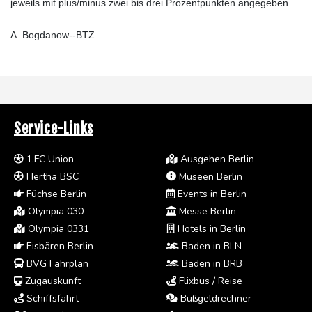
jeweils mit plus/minus zwei bis drei Prozentpunkten angegeben.
A. Bogdanow--BTZ
Service-Links
1.FC Union
Ausgehen Berlin
Hertha BSC
Museen Berlin
Füchse Berlin
Events in Berlin
Olympia 030
Messe Berlin
Olympia 0331
Hotels in Berlin
Eisbären Berlin
Baden in BLN
BVG Fahrplan
Baden in BRB
Zugauskunft
Flixbus / Reise
Schiffsfahrt
Bußgeldrechner