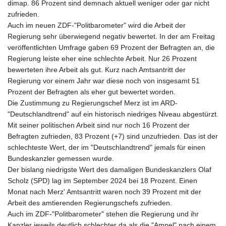
dimap. 86 Prozent sind demnach aktuell weniger oder gar nicht
zufrieden.
Auch im neuen ZDF-"Politbarometer" wird die Arbeit der
Regierung sehr überwiegend negativ bewertet. In der am Freitag
veröffentlichten Umfrage gaben 69 Prozent der Befragten an, die
Regierung leiste eher eine schlechte Arbeit. Nur 26 Prozent
bewerteten ihre Arbeit als gut. Kurz nach Amtsantritt der
Regierung vor einem Jahr war diese noch von insgesamt 51
Prozent der Befragten als eher gut bewertet worden.
Die Zustimmung zu Regierungschef Merz ist im ARD-
"Deutschlandtrend" auf ein historisch niedriges Niveau abgestürzt.
Mit seiner politischen Arbeit sind nur noch 16 Prozent der
Befragten zufrieden, 83 Prozent (+7) sind unzufrieden. Das ist der
schlechteste Wert, der im "Deutschlandtrend" jemals für einen
Bundeskanzler gemessen wurde.
Der bislang niedrigste Wert des damaligen Bundeskanzlers Olaf
Scholz (SPD) lag im September 2024 bei 18 Prozent. Einen
Monat nach Merz' Amtsantritt waren noch 39 Prozent mit der
Arbeit des amtierenden Regierungschefs zufrieden.
Auch im ZDF-"Politbarometer" stehen die Regierung und ihr
Kanzler jeweils deutlich schlechter da als die "Ampel" nach einem