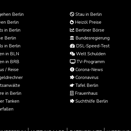
ehen Berlin
Stau in Berlin
en Berlin
Heizöl Preise
s in Berlin
Berliner Börse
e Berlin
Bundesregierung
s in Berlin
DSL-Speed-Test
n in BLN
Welt Schulden
n in BRB
TV-Programm
us / Reise
Corona-News
eldrechner
Coronavirus
tsanwälte
Tafel Berlin
e in Berlin
Frauenhaus
ger Tanken
Suchthilfe Berlin
rfallen