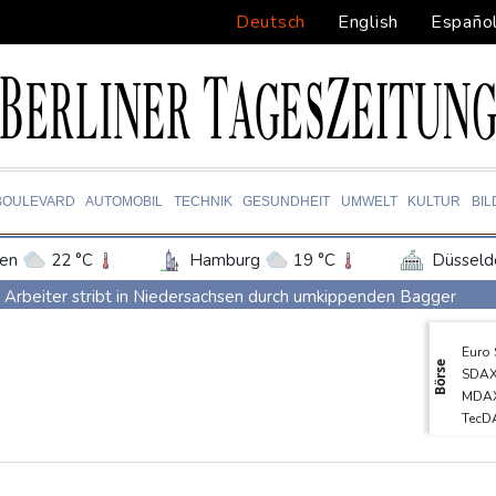
Deutsch
English
Españo
BOULEVARD
AUTOMOBIL
TECHNIK
GESUNDHEIT
UMWELT
KULTUR
BI
en
22 °C
Hamburg
19 °C
Düsseld
Potsdam
23 °C
Leipzig
24 °C
Arbeiter stribt in Niedersachsen durch umkippenden Bagger
ln
18 °C
Kiel
18 °C
Bremen
1
Studie: Klimawandel verdoppelt Wahrscheinlichkeit für Waldbrä
Euro
tgart
24 °C
Dresden
26 °C
Wien
Niedersachsen: Splittergranate aus Zweitem Weltkrieg in Einfam
Börse
SDA
den-Baden
15 °C
Commerzbank meldet Rekordergebnis - Gespräche mit Unicredit
MDA
TecD
Coup für Köln: Hendrich kehrt in die Bundesliga zurück
DAX
Kokain in Lutschern: 68-Jähriger bei Schmuggelversuch in Düssel
Gold
EUR/