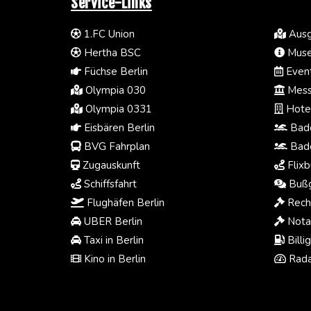
Service-Links
1.FC Union
Ausg
Hertha BSC
Muse
Füchse Berlin
Event
Olympia 030
Mess
Olympia 0331
Hotel
Eisbären Berlin
Bade
BVG Fahrplan
Bade
Zugauskunft
Flixb
Schiffsfahrt
Bußg
Flughäfen Berlin
Rech
UBER Berlin
Notar
Taxi in Berlin
Billi
Kino in Berlin
Rada