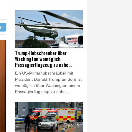
n Niedrigwasser anpassen
ter
Trump-Hubschrauber über
Washington womöglich
Passagierflugzeug zu nahe
gekommen
Ein US-Militärhubschrauber mit
Präsident Donald Trump an Bord ist
womöglich über Washington einem
Passagierflugzeug zu nahe
gekommen. Die
Transportsicherheitsbehörde
erklärte am Mittwoch, sie
untersuche einen Vorfall, "bei dem
der vorgeschriebene
Sicherheitsabstand zwischen der