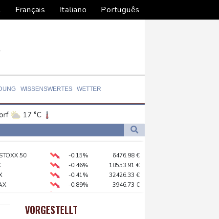
l
Français
Italiano
Português
LDUNG
WISSENSWERTES
WETTER
orf
17 °C
Dortmund
18 °C
9 °C
Flensburg
19 °C
nde in Kanada
 STOXX 50
-0.15%
6476.98
€
28 °C
ilienhaus entdeckt
X
-0.46%
18553.91
€
 stehen an
X
-0.41%
32426.33
€
AX
-0.89%
3946.73
€
-0.29%
26126.3
€
dorf ertappt
preis
0.19%
4313.4
$
VORGESTELLT
USD
-0.05%
1.1549
$