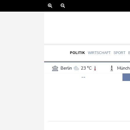
POLITIK
WIRTSCHAFT
SPORT
Berlin
23 °C
Münch
--
Frankfurt am Main
22 °C
Hannover
20 °C
Kö
Rostock
21 °C
Stut
Salzburg
22 °C
Ba