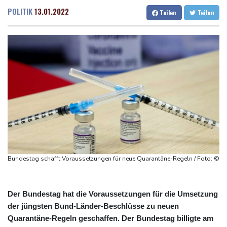
76-jähriger Landwirt in Nordrhein-Westfalen von Traktor
Dresden
20 °C
Wien
23 °C
POLITIK
13.01.2022
Teilen
Teilen
überrollt und getötet
Salzburg
21 °C
Nach Tod von 37-Jähriger in Hessen: Tatverdächtiger wieder auf
Baden-Baden
15 °C
freiem Fuß
Deutschlands Exporte im Juni leicht gestiegen
Ungenügender Schutz von Kindern: Meta muss in den USA 567
Millionen Dollar zahlen
Argentinien: Polizei geht mit Tränengas und Gummigeschossen
gegen Proteste vor
WNBA: Toronto bleibt trotz starker Sabally in der Krise
Bundestag schafft Voraussetzungen für neue Quarantäne-Regeln / Foto: ©
Der Bundestag hat die Voraussetzungen für die Umsetzung
der jüngsten Bund-Länder-Beschlüsse zu neuen
Quarantäne-Regeln geschaffen. Der Bundestag billigte am