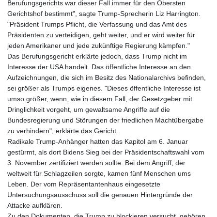
Berufungsgerichts war dieser Fall immer für den Obersten
Gerichtshof bestimmt", sagte Trump-Sprecherin Liz Harrington.
"Präsident Trumps Pflicht, die Verfassung und das Amt des
Präsidenten zu verteidigen, geht weiter, und er wird weiter für
jeden Amerikaner und jede zukünftige Regierung kämpfen."
Das Berufungsgericht erklärte jedoch, dass Trump nicht im
Interesse der USA handelt. Das öffentliche Interesse an den
Aufzeichnungen, die sich im Besitz des Nationalarchivs befinden,
sei größer als Trumps eigenes. "Dieses öffentliche Interesse ist
umso größer, wenn, wie in diesem Fall, der Gesetzgeber mit
Dringlichkeit vorgeht, um gewaltsame Angriffe auf die
Bundesregierung und Störungen der friedlichen Machtübergabe
zu verhindern", erklärte das Gericht.
Radikale Trump-Anhänger hatten das Kapitol am 6. Januar
gestürmt, als dort Bidens Sieg bei der Präsidentschaftswahl vom
3. November zertifiziert werden sollte. Bei dem Angriff, der
weltweit für Schlagzeilen sorgte, kamen fünf Menschen ums
Leben. Der vom Repräsentantenhaus eingesetzte
Untersuchungsausschuss soll die genauen Hintergründe der
Attacke aufklären.
Zu den Dokumenten, die Trump zu blockieren versucht, gehören