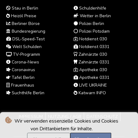
Stau in Berlin
Schuldenhilfe
Heizöl Preise
Wetter in Berlin
Berliner Börse
Polizei Berlin
Bundesregierung
Polizei Potsdam
DSL-Speed-Test
Notdienst 030
Welt Schulden
Notdienst 0331
TV-Programm
Zahnärzte 030
Corona-News
Zahnärzte 0331
Coronavirus
Apotheke 030
Tafel Berlin
Apotheke 0331
Frauenhaus
LIVE UKRAINE
Suchthilfe Berlin
Katwarn INFO
IMPRESSUM
NUTZUNG / AGB
DATENSCHUTZ
Wir verwenden essenzielle Cookies und Cookies
WERBUNG
von Drittanbietern für Inhalte.