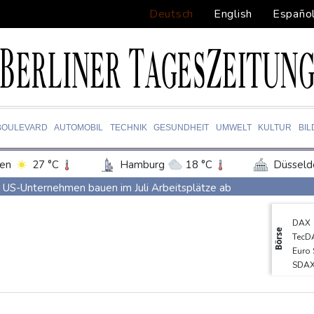
Deutsch
English
Españo
BOULEVARD
AUTOMOBIL
TECHNIK
GESUNDHEIT
UMWELT
KULTUR
BI
en
27 °C
Hamburg
18 °C
Düsseld
Potsdam
21 °C
Leipzig
24 °C
US-Unternehmen bauen im Juli Arbeitsplätze ab
ln
23 °C
Kiel
19 °C
Bremen
2
Saudi-Arabien, Türkei und Pakistan schließen inmitten von Iran
DAX
tgart
28 °C
Dresden
25 °C
Wien
Polizei entdeckt Cannabisplantage mit mehr als 900 Pflanzen in
Börse
TecD
den-Baden
25 °C
Xiaomi Skynomad: N70 und N90 erhöhen den Druck auf Europas
Euro
SDA
Sicherheitskreise vermuten russische Kampagne hinter Falschvide
Gold
Papst Leo XIV. will bei Frankreich-Besuch Missbrauchsopfer treff
MDA
EUR/