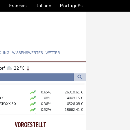
l
Français
Italiano
Português
LDUNG
WISSENSWERTES
WETTER
orf
22 °C
Dortmund
21 °C
0 °C
Flensburg
21 °C
-Krieg Verteidigungsabkommen
0.65%
26310.61
€
30 °C
 Kerpen - Festnahme
AX
1.68%
4069.15
€
 SUV-Markt
 STOXX 50
0.36%
6526.08
€
X
0.52%
18662.41
€
o zu Merz-Rücktritt
preis
2.15%
4394
$
en
X
0.1%
32462.58
€
VORGESTELLT
USD
0.35%
1.1566
$