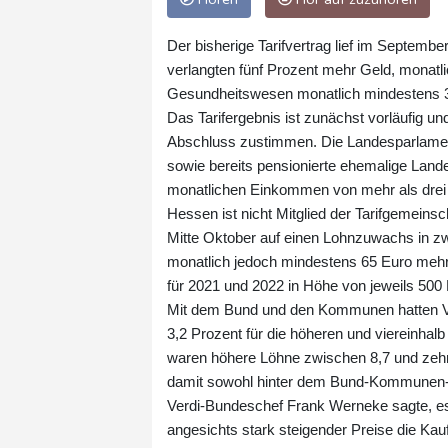
Der bisherige Tarifvertrag lief im Septem
verlangten fünf Prozent mehr Geld, monatl
Gesundheitswesen monatlich mindestens 30
Das Tarifergebnis ist zunächst vorläufig u
Abschluss zustimmen. Die Landesparlamen
sowie bereits pensionierte ehemalige Land
monatlichen Einkommen von mehr als drei
Hessen ist nicht Mitglied der Tarifgemeinsch
Mitte Oktober auf einen Lohnzuwachs in zw
monatlich jedoch mindestens 65 Euro mehr
für 2021 und 2022 in Höhe von jeweils 500 
Mit dem Bund und den Kommunen hatten V
3,2 Prozent für die höheren und viereinhalb
waren höhere Löhne zwischen 8,7 und zehn 
damit sowohl hinter dem Bund-Kommunen- a
Verdi-Bundeschef Frank Werneke sagte, es
angesichts stark steigender Preise die Ka