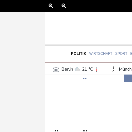
POLITIK
WIRTSCHAFT
SPORT
Berlin
21 °C
Münch
--
Frankfurt am Main
27 °C
Hannover
21 °C
Kö
Rostock
19 °C
Stut
Salzburg
27 °C
Ba