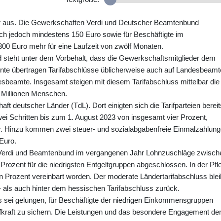
ber aus. Die Gewerkschaften Verdi und Deutscher Beamtenbund
ich jedoch mindestens 150 Euro sowie für Beschäftigte im
0 Euro mehr für eine Laufzeit von zwölf Monaten.
nd steht unter dem Vorbehalt, dass die Gewerkschaftsmitglieder dem
te übertragen Tarifabschlüsse üblicherweise auch auf Landesbeamt
esbeamte. Insgesamt steigen mit diesem Tarifabschluss mittelbar die
 Millionen Menschen.
aft deutscher Länder (TdL). Dort einigten sich die Tarifparteien bereit
ei Schritten bis zum 1. August 2023 von insgesamt vier Prozent,
. Hinzu kommen zwei steuer- und sozialabgabenfreie Einmalzahlun
Euro.
erdi und Beamtenbund im vergangenen Jahr Lohnzuschläge zwisch
 Prozent für die niedrigsten Entgeltgruppen abgeschlossen. In der Pfl
Prozent vereinbart worden. Der moderate Ländertarifabschluss blei
ls auch hinter dem hessischen Tarifabschluss zurück.
 sei gelungen, für Beschäftigte der niedrigen Einkommensgruppen
ufkraft zu sichern. Die Leistungen und das besondere Engagement de