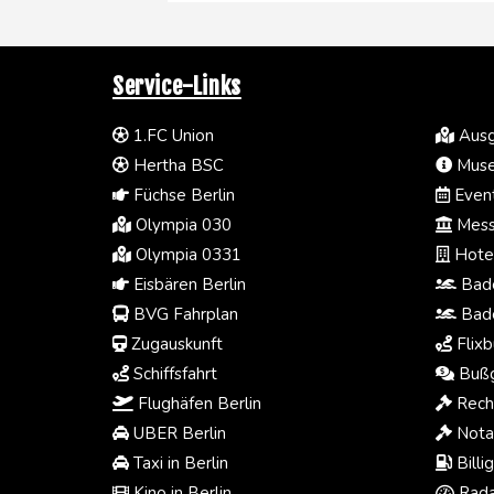
Service-Links
1.FC Union
Ausg
Hertha BSC
Muse
Füchse Berlin
Event
Olympia 030
Mess
Olympia 0331
Hotel
Eisbären Berlin
Bade
BVG Fahrplan
Bade
Zugauskunft
Flixb
Schiffsfahrt
Bußg
Flughäfen Berlin
Rech
UBER Berlin
Notar
Taxi in Berlin
Billi
Kino in Berlin
Rada