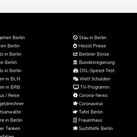
ehen Berlin
Stau in Berlin
en Berlin
Heizöl Preise
s in Berlin
Berliner Börse
e Berlin
Bundesregierung
s in Berlin
DSL-Speed-Test
n in BLN
Welt Schulden
n in BRB
TV-Programm
us / Reise
Corona-News
eldrechner
Coronavirus
tsanwälte
Tafel Berlin
e in Berlin
Frauenhaus
ger Tanken
Suchthilfe Berlin
rfallen