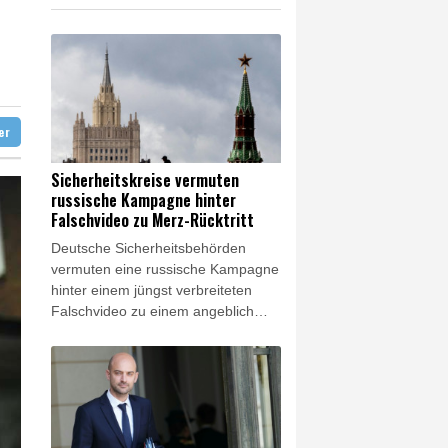
zig
ittelt wegen Sabotage
e Wahlkampf-Einmischung an
 KI vorschlagen
ter
Sicherheitskreise vermuten
russische Kampagne hinter
Falschvideo zu Merz-Rücktritt
Deutsche Sicherheitsbehörden
vermuten eine russische Kampagne
hinter einem jüngst verbreiteten
Falschvideo zu einem angeblich
bevorstehenden Rücktritt von
Kanzler Friedrich Merz (CDU).
"Urheber ist wahrscheinlich Storm
1516", hieß es am Freitag aus
Sicherheitskreisen gegenüber der
Nachrichtenagentur AFP. Das