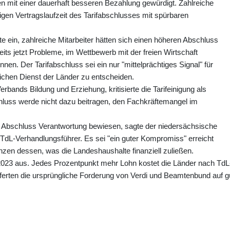
 mit einer dauerhaft besseren Bezahlung gewürdigt. Zahlreiche
gen Vertragslaufzeit des Tarifabschlusses mit spürbaren
 ein, zahlreiche Mitarbeiter hätten sich einen höheren Abschluss
its jetzt Probleme, im Wettbewerb mit der freien Wirtschaft
n. Der Tarifabschluss sei ein nur "mittelprächtiges Signal" für
lichen Dienst der Länder zu entscheiden.
ands Bildung und Erziehung, kritisierte die Tarifeinigung als
chluss werde nicht dazu beitragen, den Fachkräftemangel im
n Abschluss Verantwortung bewiesen, sagte der niedersächsische
 TdL-Verhandlungsführer. Es sei "ein guter Kompromiss" erreicht
nzen dessen, was die Landeshaushalte finanziell zuließen.
 2023 aus. Jedes Prozentpunkt mehr Lohn kostet die Länder nach TdL
fferten die ursprüngliche Forderung von Verdi und Beamtenbund auf g