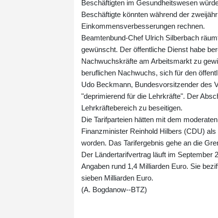
Beschäftigten im Gesundheitswesen würden
Beschäftigte könnten während der zweijähri
Einkommensverbesserungen rechnen.
Beamtenbund-Chef Ulrich Silberbach räumte
gewünscht. Der öffentliche Dienst habe bere
Nachwuchskräfte am Arbeitsmarkt zu gewinne
beruflichen Nachwuchs, sich für den öffent
Udo Beckmann, Bundesvorsitzender des Verb
"deprimierend für die Lehrkräfte". Der Abs
Lehrkräftebereich zu beseitigen.
Die Tarifparteien hätten mit dem moderate
Finanzminister Reinhold Hilbers (CDU) als
worden. Das Tarifergebnis gehe an die Gre
Der Ländertarifvertrag läuft im September
Angaben rund 1,4 Milliarden Euro. Sie bezi
sieben Milliarden Euro.
(A. Bogdanow--BTZ)