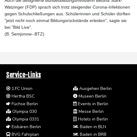
Auch die designierte Bundesbildungsministerin Bettina Stark-
Watzinger (FDP) sprach sich trotz steigender Corona-Infektionen
gegen Schulschließungen aus. Schülerinnen und Schüler dürften
"jetzt nicht noch einmal Bildungsrückstände erleiden", sagte sie
bei "Bild Live".
(B. Semjonow--BTZ)
Service-Links
1.FC Union
Ausgehen Berlin
Hertha BSC
Museen Berlin
Füchse Berlin
Events in Berlin
Olympia 030
Messe Berlin
Olympia 0331
Hotels in Berlin
Eisbären Berlin
Baden in BLN
BVG Fahrplan
Baden in BRB