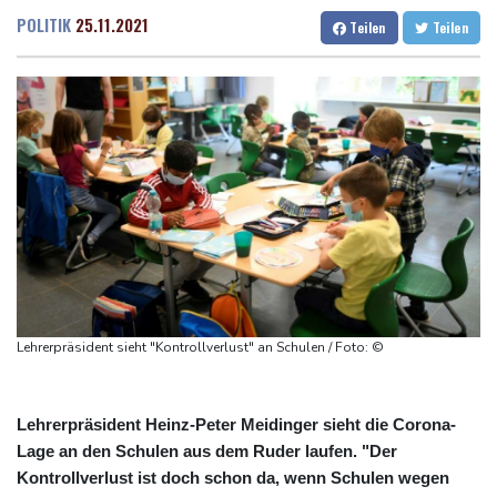
Bronze
Dresden
25 °C
Wien
29 °C
POLITIK
25.11.2021
Teilen
Teilen
Frankreich: Crémant-Lese in Burgund beginnt wegen Hitzewellen
Salzburg
28 °C
so früh wie nie
Baden-Baden
26 °C
Europas Automarkt wächst, doch der E-Auto-Boom verschärft
den Druck
Klinsmann über Horror-Verletzung: "Ich hatte Glück"
Brand in Recyclinganlage in Rotterdam
Verkehrsminister Bilger verteidigt Aussetzung von
Sonntagsfahrverbot für Lkw
Maextro S800: Chinas Luxusangriff auf Maybach und S-Klasse
Lehrerpräsident sieht "Kontrollverlust" an Schulen / Foto: ©
Lehrerpräsident Heinz-Peter Meidinger sieht die Corona-
Lage an den Schulen aus dem Ruder laufen. "Der
Kontrollverlust ist doch schon da, wenn Schulen wegen