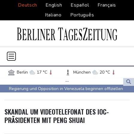
Deutsch
English
Español
Français
Italiano
Português
Berlin
17 °C
München
20 °C
Hamburg
17 °C
Düsseldorf
16 °C
--
Regierung und Opposition in Venezuela beginnen offiziellen
Frankfurt am Main
18 °C
Dialog - ohne Machado
Potsdam
18 °C
Leipzig
17 °C
USA wollen bei Visa-Anträgen offenbar Online-Aktivitäten noch
Dortmund
15 °C
Hannover
16 °C
SKANDAL UM VIDEOTELEFONAT DES IOC-
stärker überprüfen
Köln
17 °C
Kiel
16 °C
PRÄSIDENTEN MIT PENG SHUAI
Röwekamp: Innenministerium muss zentral für Drohnenabwehr
Bremen
15 °C
Flensburg
13 °C
zuständig sein
Rostock
17 °C
Stuttgart
19 °C