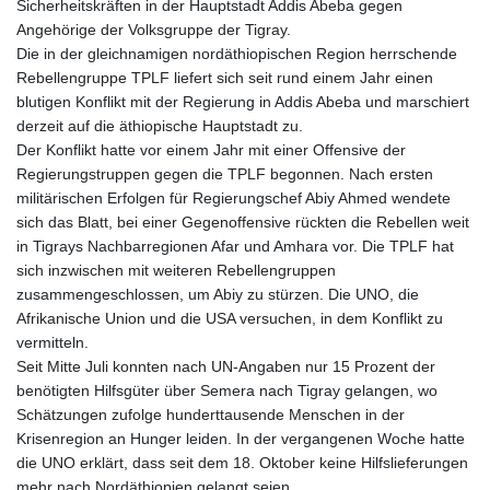
Sicherheitskräften in der Hauptstadt Addis Abeba gegen
Angehörige der Volksgruppe der Tigray.
Die in der gleichnamigen nordäthiopischen Region herrschende
Rebellengruppe TPLF liefert sich seit rund einem Jahr einen
blutigen Konflikt mit der Regierung in Addis Abeba und marschiert
derzeit auf die äthiopische Hauptstadt zu.
Der Konflikt hatte vor einem Jahr mit einer Offensive der
Regierungstruppen gegen die TPLF begonnen. Nach ersten
militärischen Erfolgen für Regierungschef Abiy Ahmed wendete
sich das Blatt, bei einer Gegenoffensive rückten die Rebellen weit
in Tigrays Nachbarregionen Afar und Amhara vor. Die TPLF hat
sich inzwischen mit weiteren Rebellengruppen
zusammengeschlossen, um Abiy zu stürzen. Die UNO, die
Afrikanische Union und die USA versuchen, in dem Konflikt zu
vermitteln.
Seit Mitte Juli konnten nach UN-Angaben nur 15 Prozent der
benötigten Hilfsgüter über Semera nach Tigray gelangen, wo
Schätzungen zufolge hunderttausende Menschen in der
Krisenregion an Hunger leiden. In der vergangenen Woche hatte
die UNO erklärt, dass seit dem 18. Oktober keine Hilfslieferungen
mehr nach Nordäthiopien gelangt seien.